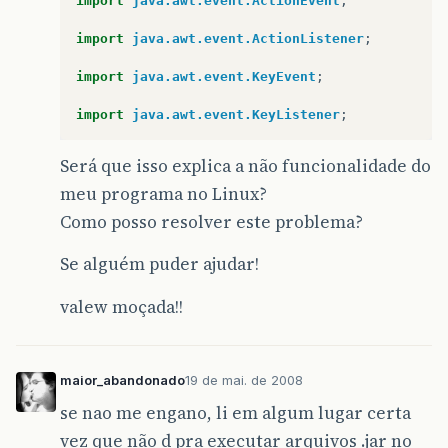
import
java.awt.event.ActionEvent
;
import
java.awt.event.ActionListener
;
import
java.awt.event.KeyEvent
;
import
java.awt.event.KeyListener
;
Será que isso explica a não funcionalidade do
meu programa no Linux?
Como posso resolver este problema?
Se alguém puder ajudar!
valew moçada!!
maior_abandonado
19 de mai. de 2008
se nao me engano, li em algum lugar certa
vez que não d pra executar arquivos .jar no