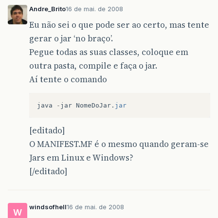
Andre_Brito
16 de mai. de 2008
Eu não sei o que pode ser ao certo, mas tente
gerar o jar ‘no braço’.
Pegue todas as suas classes, coloque em
outra pasta, compile e faça o jar.
Aí tente o comando
java
-
jar
NomeDoJar
.
jar
[editado]
O MANIFEST.MF é o mesmo quando geram-se
Jars em Linux e Windows?
[/editado]
windsofhell
16 de mai. de 2008
W