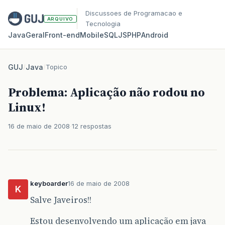
Discussoes de Programacao e
ARQUIVO
Tecnologia
Java
Geral
Front‑end
Mobile
SQL
JS
PHP
Android
GUJ
/
Java
/
Topico
Problema: Aplicação não rodou no
Linux!
16 de maio de 2008
12 respostas
keyboarder
16 de maio de 2008
K
Salve Javeiros!!
Estou desenvolvendo um aplicação em java