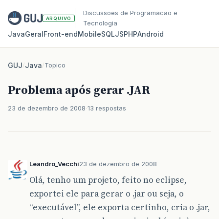
Discussoes de Programacao e
ARQUIVO
Tecnologia
Java
Geral
Front‑end
Mobile
SQL
JS
PHP
Android
GUJ
/
Java
/
Topico
Problema após gerar .JAR
23 de dezembro de 2008
13 respostas
Leandro_Vecchi
23 de dezembro de 2008
Olá, tenho um projeto, feito no eclipse,
exportei ele para gerar o .jar ou seja, o
‘‘executável’’, ele exporta certinho, cria o .jar,