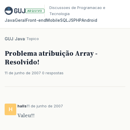
Discussoes de Programacao e
ARQUIVO
Tecnologia
Java
Geral
Front‑end
Mobile
SQL
JS
PHP
Android
GUJ
/
Java
/
Topico
Problema atribuição Array -
Resolvido!
11 de junho de 2007
0 respostas
halls
11 de junho de 2007
H
Valeu!!!