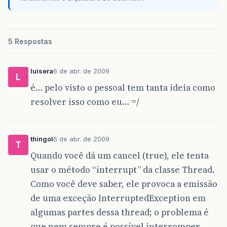
}
//...
// algumas declarações de componentes da GUI
}
5 Respostas
luisera
6 de abr. de 2009
L
é… pelo visto o pessoal tem tanta ideia como
resolver isso como eu… =/
thingol
6 de abr. de 2009
T
Quando você dá um cancel (true), ele tenta
usar o método “interrupt” da classe Thread.
Como você deve saber, ele provoca a emissão
de uma exceção InterruptedException em
algumas partes dessa thread; o problema é
que nem sempre é possível interromper