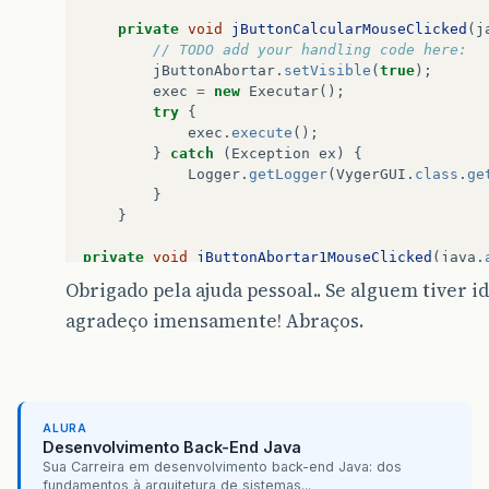
private
void
jButtonCalcularMouseClicked
(
j
// TODO add your handling code here:
jButtonAbortar
.
setVisible
(
true
);
exec
=
new
Executar
();
try
{
exec
.
execute
();
}
catch
(
Exception
ex
)
{
Logger
.
getLogger
(
VygerGUI
.
class
.
ge
}
}
private
void
jButtonAbortar1MouseClicked
(
java
.
// TODO add your handling code her
Obrigado pela ajuda pessoal.. Se alguem tiver 
exec
.
cancel
(
true
);
agradeço imensamente! Abraços.
jButtonAbortar1
.
setVisible
(
false
);
if
(
exec
.
isCancelled
())
System
.
out
.
}
public
static
void
main
(
String
args
[]
)
{
java
.
awt
.
EventQueue
.
invokeLater
(
new
Ru
public
void
run
()
{
ALURA
new
VygerGUI
().
setVisible
(
true
Desenvolvimento Back-End Java
}
Sua Carreira em desenvolvimento back-end Java: dos
fundamentos à arquitetura de sistemas...
});