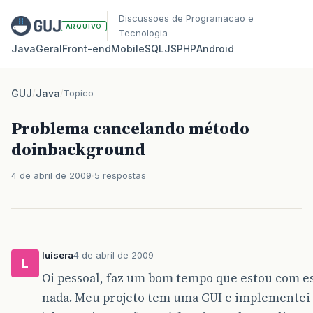
Discussoes de Programacao e
ARQUIVO
Tecnologia
Java
Geral
Front‑end
Mobile
SQL
JS
PHP
Android
GUJ
/
Java
/
Topico
Problema cancelando método
doinbackground
4 de abril de 2009
5 respostas
luisera
4 de abril de 2009
L
Oi pessoal, faz um bom tempo que estou com es
nada. Meu projeto tem uma GUI e implementei