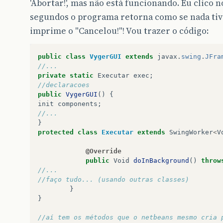
'Abortar!', mas não está funcionando. Eu clico 
segundos o programa retorna como se nada tiv
imprime o "Cancelou!"! Vou trazer o código:
public
class
VygerGUI
extends
javax
.
swing
.
JFra
//...
private
static
Executar
exec
;
//declaracoes
public
VygerGUI
()
{
init
components
;
//...
}
protected
class
Executar
extends
SwingWorker
<
V
@Override
public
Void
doInBackground
()
throw
//...
//faço tudo... (usando outras classes)
}
}
//aí tem os métodos que o netbeans mesmo cria 