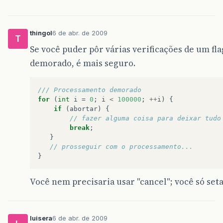
thingol
6 de abr. de 2009
T
Se você puder pôr várias verificações de um fl
demorado, é mais seguro.
/// Processamento demorado
for
(
int
i
=
0
;
i
<
100000
;
++
i
)
{
if
(
abortar
)
{
// fazer alguma coisa para deixar tudo
break
;
}
// prosseguir com o processamento...
}
Você nem precisaria usar "cancel"; você só setar
luisera
6 de abr. de 2009