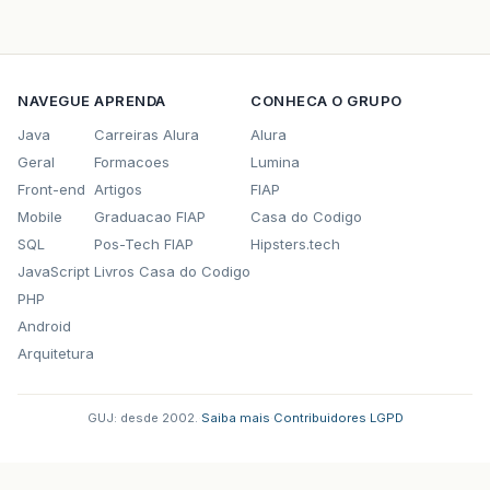
NAVEGUE
APRENDA
CONHECA O GRUPO
Java
Carreiras Alura
Alura
Geral
Formacoes
Lumina
Front-end
Artigos
FIAP
Mobile
Graduacao FIAP
Casa do Codigo
SQL
Pos-Tech FIAP
Hipsters.tech
JavaScript
Livros Casa do Codigo
PHP
Android
Arquitetura
GUJ: desde 2002.
·
Saiba mais
·
Contribuidores
·
LGPD