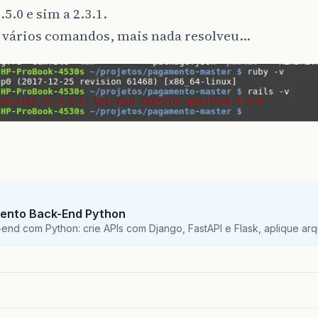
.5.0 e sim a 2.3.1.
ei vários comandos, mais nada resolveu…
ento Back-End Python
nd com Python: crie APIs com Django, FastAPI e Flask, aplique arqui