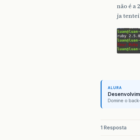
não é a 2
ja tent
ALURA
Desenvolvim
Domine o back-e
1 Resposta