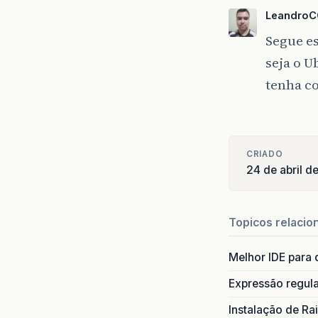
Leandro
Segue es
seja o U
tenha c
CRIADO
24 de abril d
Topicos relacio
Melhor IDE para
Expressão regula
Instalação de R