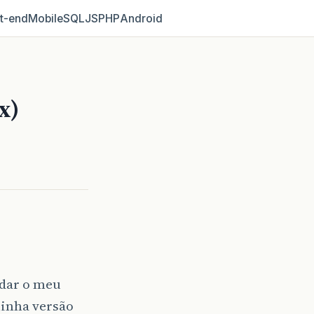
t‑end
Mobile
SQL
JS
PHP
Android
x)
odar o meu
minha versão