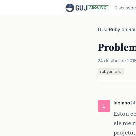
Discussoe
ARQUIVO
GUJ
Ruby on Rai
/
Problem
24 de abril de 201
rubyonrails
lupinho
24
L
Estou c
ele me m
projeto,