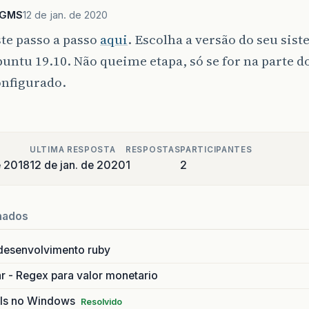
CGMS
12 de jan. de 2020
te passo a passo
aqui
. Escolha a versão do seu sis
buntu 19.10. Não queime etapa, só se for na parte do
onfigurado.
ULTIMA RESPOSTA
RESPOSTAS
PARTICIPANTES
e 2018
12 de jan. de 2020
1
2
nados
 desenvolvimento ruby
r - Regex para valor monetario
ails no Windows
Resolvido