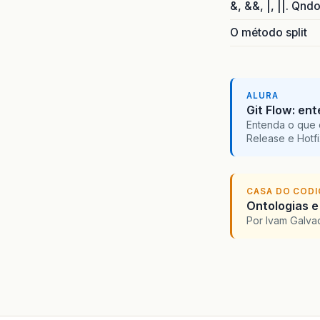
&, &&, |, ||. Qnd
O método split
ALURA
Git Flow: en
Entenda o que 
Release e Hotf
CASA DO COD
Ontologias e
Por Ivam Galva