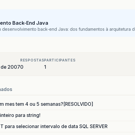
ento Back-End Java
m desenvolvimento back-end Java: dos fundamentos à arquitetura de
RESPOSTAS
PARTICIPANTES
 de 2007
0
1
nados
um mes tem 4 ou 5 semanas?[RESOLVIDO]
nteiro para string!
para selecionar intervalo de data SQL SERVER