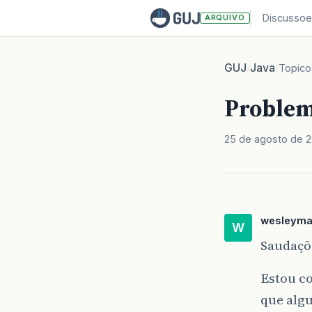
Discussoe
ARQUIVO
GUJ
Java
/
/
Topico
Problem
25 de agosto de 
wesleyma
W
Saudaçõ
Estou c
que alg