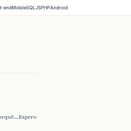
t‑end
Mobile
SQL
JS
PHP
Android
porquê…Espero