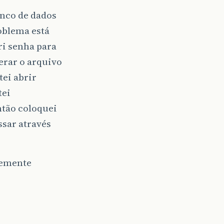
anco de dados
oblema está
ri senha para
rar o arquivo
ei abrir
tei
tão coloquei
ssar através
temente