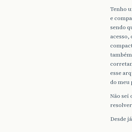
Tenho u
e compa
sendo qu
acesso,
compact
também 
correta
esse arq
do meu 
Não sei 
resolve
Desde j