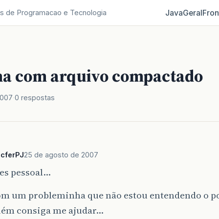
Java
Geral
Fron
s de Programacao e Tecnologia
a com arquivo compactado
2007
0 respostas
cferPJ
25 de agosto de 2007
es pessoal…
om um probleminha que não estou entendendo o 
uém consiga me ajudar…