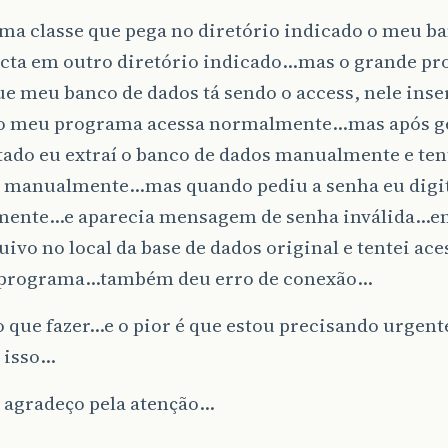
ma classe que pega no diretório indicado o meu b
cta em outro diretório indicado…mas o grande pr
e meu banco de dados tá sendo o access, nele inse
 o meu programa acessa normalmente…mas após ge
ado eu extraí o banco de dados manualmente e tent
manualmente…mas quando pediu a senha eu digi
mente…e aparecia mensagem de senha inválida…en
uivo no local da base de dados original e tentei ace
programa…também deu erro de conexão…
o que fazer…e o pior é que estou precisando urgen
r isso…
á agradeço pela atenção…