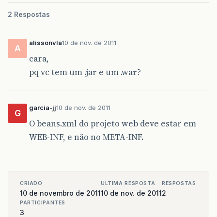
2 Respostas
alissonvla
10 de nov. de 2011
A
cara,
pq vc tem um .jar e um .war?
garcia-jj
10 de nov. de 2011
G
O beans.xml do projeto web deve estar em
WEB-INF, e não no META-INF.
CRIADO
ULTIMA RESPOSTA
RESPOSTAS
10 de novembro de 2011
10 de nov. de 2011
2
PARTICIPANTES
3