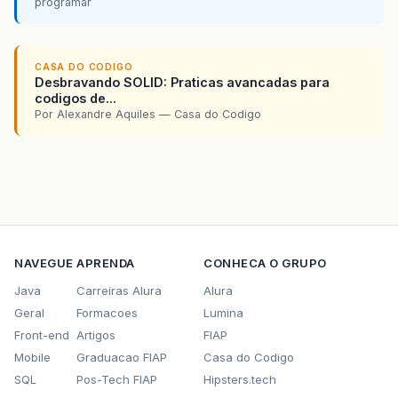
programar
CASA DO CODIGO
Desbravando SOLID: Praticas avancadas para
codigos de...
Por Alexandre Aquiles — Casa do Codigo
NAVEGUE
APRENDA
CONHECA O GRUPO
Java
Carreiras Alura
Alura
Geral
Formacoes
Lumina
Front-end
Artigos
FIAP
Mobile
Graduacao FIAP
Casa do Codigo
SQL
Pos-Tech FIAP
Hipsters.tech