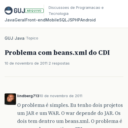
Discussoes de Programacao e
ARQUIVO
Tecnologia
Java
Geral
Front‑end
Mobile
SQL
JS
PHP
Android
GUJ
/
Java
/
Topico
Problema com beans.xml do CDI
10 de novembro de 2011
2 respostas
lindberg713
10 de novembro de 2011
O problema é simples. Eu tenho dois projetos
um JAR e um WAR. O war depende do JAR. Os
dois tem dentro um beans.xml. O problema é