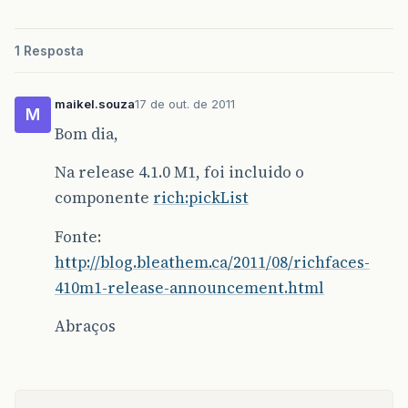
1 Resposta
maikel.souza
17 de out. de 2011
M
Bom dia,
Na release 4.1.0 M1, foi incluido o
componente
rich:pickList
Fonte:
http://blog.bleathem.ca/2011/08/richfaces-
410m1-release-announcement.html
Abraços