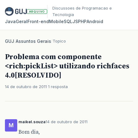
Discussoes de Programacao e
ARQUIVO
Tecnologia
Java
Geral
Front‑end
Mobile
SQL
JS
PHP
Android
GUJ
/
Assuntos Gerais
/
Topico
Problema com componente
<rich:pickList> utilizando richfaces
4.0[RESOLVIDO]
14 de outubro de 2011
1 resposta
maikel.souza
14 de outubro de 2011
M
Bom dia,