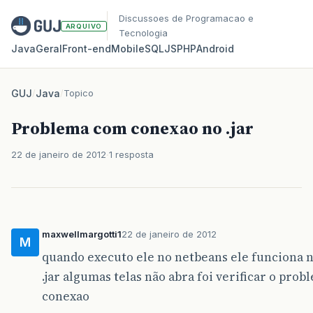
Discussoes de Programacao e
ARQUIVO
Tecnologia
Java
Geral
Front‑end
Mobile
SQL
JS
PHP
Android
GUJ
/
Java
/
Topico
Problema com conexao no .jar
22 de janeiro de 2012
1 resposta
maxwellmargotti1
22 de janeiro de 2012
M
quando executo ele no netbeans ele funciona
.jar algumas telas não abra foi verificar o pro
conexao