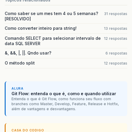
Como saber se um mes tem 4 ou 5 semanas?
31 respostas
[RESOLVIDO]
Como converter inteiro para string!
13 respostas
Comando SELECT para selecionar intervalo de
12 respostas
data SQL SERVER
&, &&, |, ||. Qndo usar?
6 respostas
O método split
12 respostas
ALURA
Git Flow: entenda o que é, como e quando utilizar
Entenda o que é Git Flow, como funciona seu fluxo com
branches como Master, Develop, Feature, Release e Hotfix,
além de vantagens e desvantagens.
CASA DO CODIGO