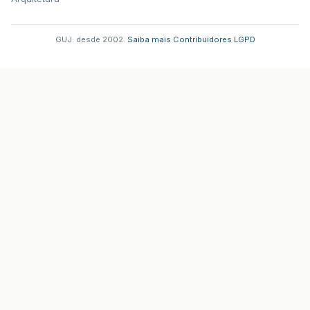
GUJ: desde 2002.
·
Saiba mais
·
Contribuidores
·
LGPD