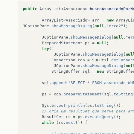
public
ArrayList
<
Associado
>
buscaAssociadoPorN
ArrayList
<
Associado
>
arr
=
new
ArrayLi
JOptionPane
.
showMessageDialog
(
null
,
"erro2"
);
JOptionPane
.
showMessageDialog
(
null
,
"er
PreparedStatement
ps
=
null
;
try
{
JOptionPane
.
showMessageDialog
(
nul
Connection
con
=
SQLUtil
.
getConnec
JOptionPane
.
showMessageDialog
(
nul
StringBuffer
sql
=
new
StringBuffe
sql
.
append
(
"SELECT * FROM associado WH
ps
=
con
.
prepareStatement
(
sql
.
toString
System
.
out
.
println
(
ps
.
toString
());
// cria um resultSet que serve para ar
ResultSet
rs
=
ps
.
executeQuery
();
while
(
rs
.
next
())
{
// instancia um funcionario e pree