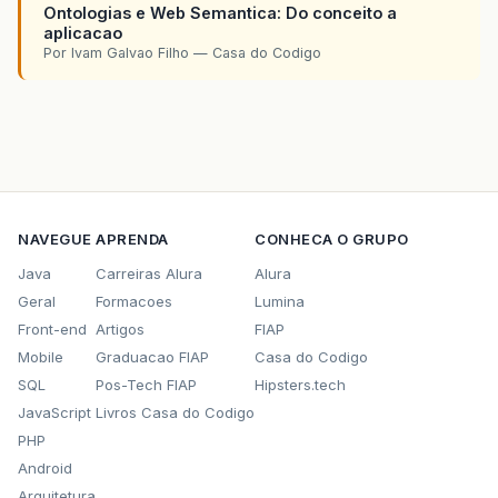
Ontologias e Web Semantica: Do conceito a
aplicacao
Por Ivam Galvao Filho — Casa do Codigo
NAVEGUE
APRENDA
CONHECA O GRUPO
Java
Carreiras Alura
Alura
Geral
Formacoes
Lumina
Front-end
Artigos
FIAP
Mobile
Graduacao FIAP
Casa do Codigo
SQL
Pos-Tech FIAP
Hipsters.tech
JavaScript
Livros Casa do Codigo
PHP
Android
Arquitetura