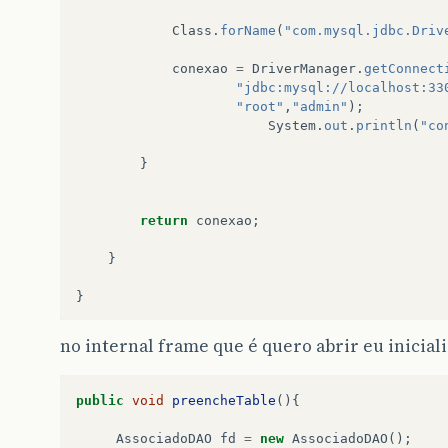
}
return
arr
;
Class
.
forName
(
"com.mysql.jdbc.Driv
}
conexao
=
DriverManager
.
getConnect
"jdbc:mysql://localhost:33
"root"
,
"admin"
);
System
.
out
.
println
(
"co
}
return
conexao
;
}
}
no internal frame que é quero abrir eu inicia
public
void
preencheTable
(){
AssociadoDAO
fd
=
new
AssociadoDAO
();