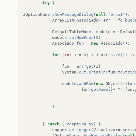
try
{
JOptionPane
.
showMessageDialog
(
null
,
"erro1"
);
ArrayList
<
Associado
>
arr
=
fd
.
busc
DefaultTableModel
modelo
=
(
Defaul
modelo
.
setNumRows
(
0
);
Associado
fun
=
new
Associado
();
for
(
int
i
=
0
;
i
<
arr
.
size
();
i
+
fun
=
arr
.
get
(
i
);
System
.
out
.
println
(
fun
.
toStrin
modelo
.
addRow
(
new
Object
[]
{
fun
fun
.
getNome
()
+
""
,
fun
.
}
}
catch
(
Exception
ex
)
{
Logger
.
getLogger
(
VisualizarAssocia
JOptionPane
.
showMessageDialog
(
null