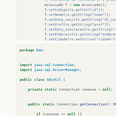
Associado
f
=
new
Associado
();
f
.
setCodigo
(
rs
.
getInt
(
"id"
));
f
.
setNome
(
rs
.
getString
(
"nome"
));
f
.
setData_nasc
(
rs
.
getString
(
"dt_na
f
.
setProf
(
rs
.
getString
(
"prof"
));
f
.
setData_aceitacao
(
rs
.
getString
(
"
f
.
setEndereco
(
rs
.
getString
(
"endere
f
.
setCidade
(
rs
.
getString
(
"cidade"
)
f
.
setProponente
(
rs
.
getString
(
"prop
f
.
setEst_civil
(
rs
.
getString
(
"est_c
package
Dao
;
f
.
setN_titulo
(
rs
.
getString
(
"n_titu
f
.
setCaminho
(
rs
.
getString
(
"caminho
f
.
setStatus
(
rs
.
getString
(
"status"
)
import
java.sql.Connection
;
import
java.sql.DriverManager
;
// adiciona este funcionario carre
arr
.
add
(
f
);
public
class
SQLUtil
{
}
rs
.
close
();
private
static
Connection
conexao
=
null
;
ps
.
close
();
// retorna a array carregada
public
static
Connection
getConnection
()
t
}
catch
(
Exception
ex
){
if
(
conexao
==
null
){