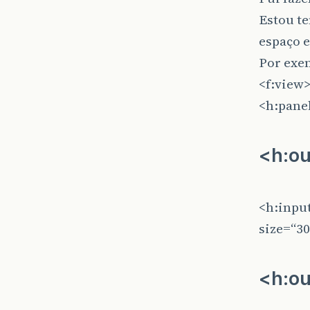
Estou te
espaço e
Por exe
<f:view
<h:pane
<h:ou
<h:inpu
size=“3
<h:ou