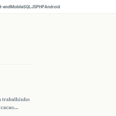
t‑end
Mobile
SQL
JS
PHP
Android
 trabalhinho
licacao…