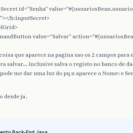
tSecret id=“Senha” value="#{usuariosBean.usuario
0”></h:inputSecret>
elGrid>
andButton value=“Salvar” action="#{usuariosBean
>
coisa que aparece na pagina sao os 2 campos para e
ra salvar… inclusive salva o registo no banco de d
pode me dar uma luz do pq n aparece o Nome: e Sen
 desde ja.
ento Back-End Java