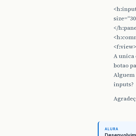
<h:inpu
size=“3
</h:pan
<h:comm
<f:view
A unica 
botao pa
Alguem 
inputs?
Agradeço
ALURA
Desenvolvim