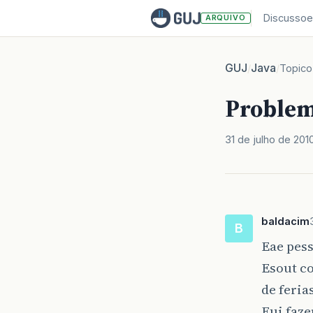
Discussoe
ARQUIVO
GUJ
Java
/
/
Topico
Problem
31 de julho de 201
baldacim
B
Eae pess
Esout c
de feria
Fui faz