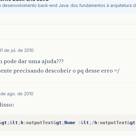
m desenvolvimento back-end Java: dos fundamentos à arquitetura de
31 de jul. de 2010
 pode dar uma ajuda???
ente precisando descobrir o pq desse erro =/
 de ago. de 2010
isso:
&
gt
;&
lt
;
h
:
outputText
&
gt
;
Nome
:&
lt
;/
h
:
outputText
&
gt