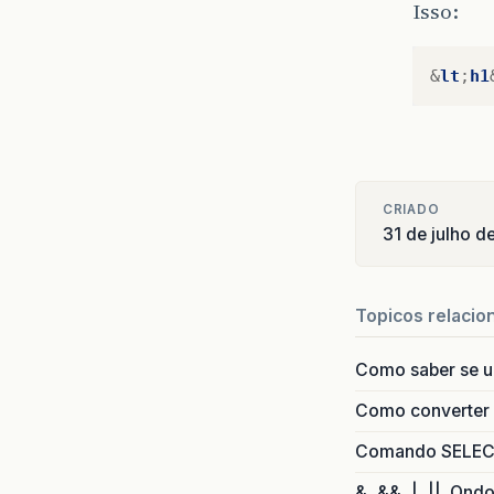
Isso:
&
lt
;
h1
CRIADO
31 de julho d
Topicos relacio
Como saber se 
Como converter i
Comando SELECT 
&, &&, |, ||. Qnd