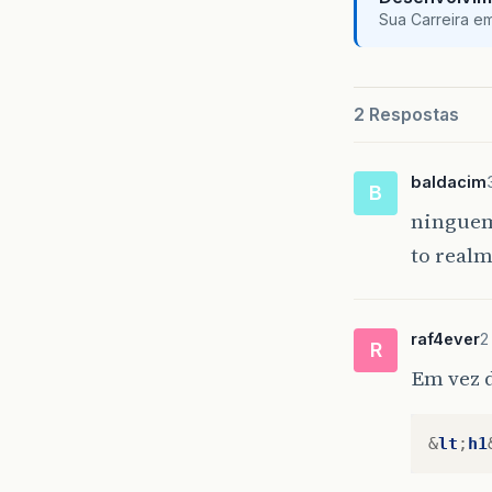
Sua Carreira e
2 Respostas
baldacim
B
ninguem
to realm
raf4ever
2
R
Em vez d
&
lt
;
h1