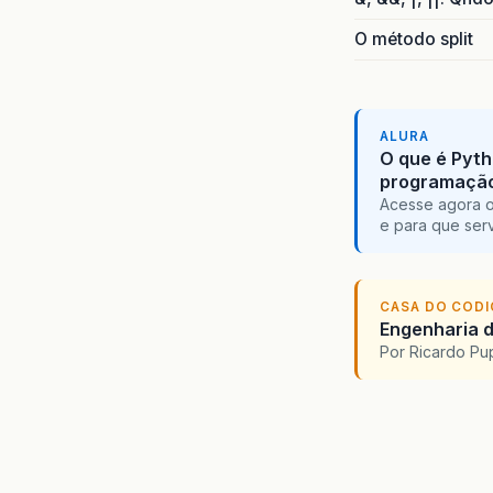
O método split
ALURA
O que é Pyth
programaçã
Acesse agora o
e para que serv
CASA DO COD
Engenharia d
Por Ricardo P