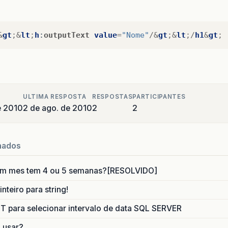
&
gt
;&
lt
;
h
:
outputText
value
=
"Nome"
/&
gt
;&
lt
;/
h1
&
gt
;
ULTIMA RESPOSTA
RESPOSTAS
PARTICIPANTES
e 2010
2 de ago. de 2010
2
2
nados
um mes tem 4 ou 5 semanas?[RESOLVIDO]
nteiro para string!
para selecionar intervalo de data SQL SERVER
o usar?