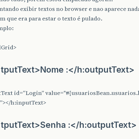
ntando exibir textos no browser e nao aparece na
m que era para estar o texto é pulado.
mplo:
>
lGrid>
tputText>Nome :</h:outputText>
tText id=“Login” value="#{usuariosBean.usuarios.l
0”></h:inputText>
tputText>Senha :</h:outputText>