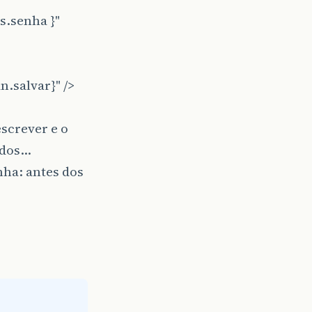
s.senha }"
.salvar}" />
screver e o
ados…
ha: antes dos