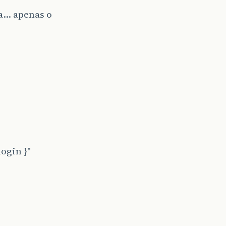
da… apenas o
ogin }"