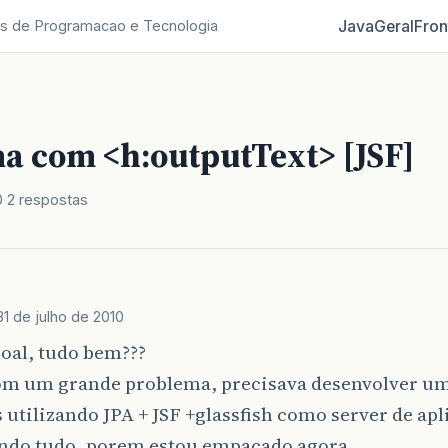
Java
Geral
Fron
s de Programacao e Tecnologia
a com <h:outputText> [JSF]
0
2 respostas
31 de julho de 2010
oal, tudo bem???
om um grande problema, precisava desenvolver um
s utilizando JPA + JSF +glassfish como server de ap
endo tudo, porem estou empacado agora…