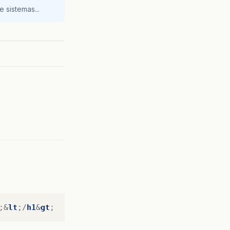
 sistemas...
;&
lt
;/
h1
&
gt
;