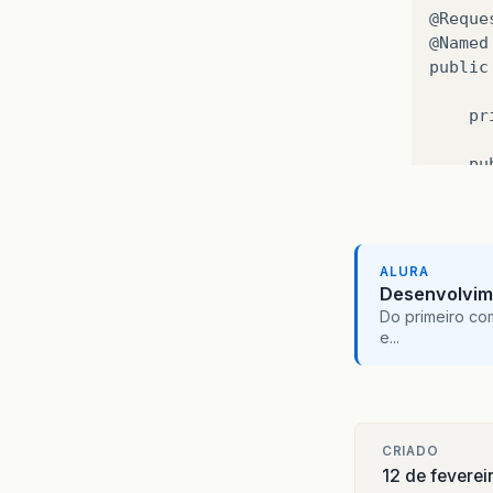
@Reque
@Named

public
	private Integer codigo;

	public Integer getCodigo() {

		return codi
	}

	public void setCodigo(Integer codigo) {

ALURA
		this.codigo = cod
Desenvolvim
	}

Do primeiro co
e...
CRIADO
12 de feverei