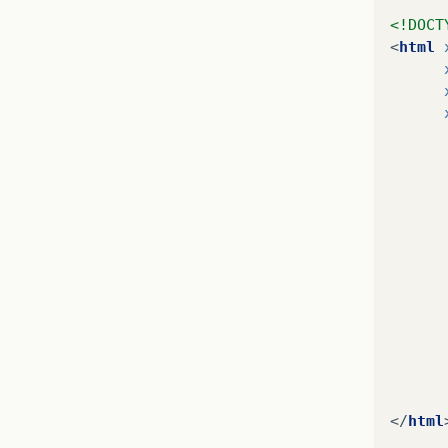
<!DOCT
<
html
					  
</
html