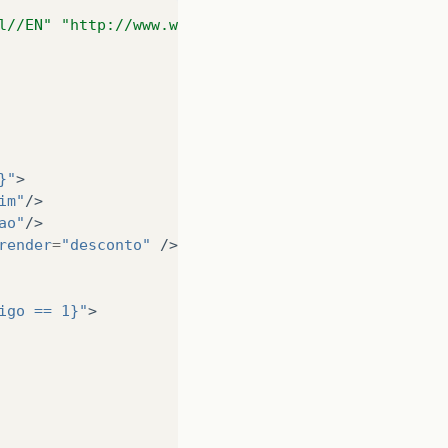
l//EN" "http://www.w3.org/TR/xhtml1/DTD/xhtml1-tra
}"
>
im"
/>
ao"
/>
render
=
"desconto"
/>
igo == 1}"
>