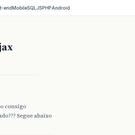
t‑end
Mobile
SQL
JS
PHP
Android
jax
ão consigo
ado??? Segue abaixo