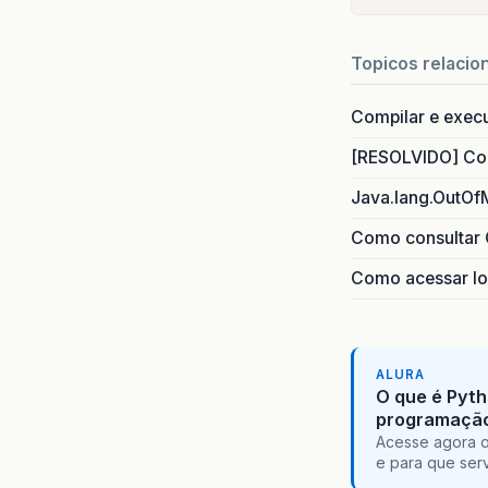
Topicos relacio
Compilar e exec
[RESOLVIDO] Com
Java.lang.OutOf
Como consultar 
Como acessar lo
ALURA
O que é Pyth
programaçã
Acesse agora o
e para que serv