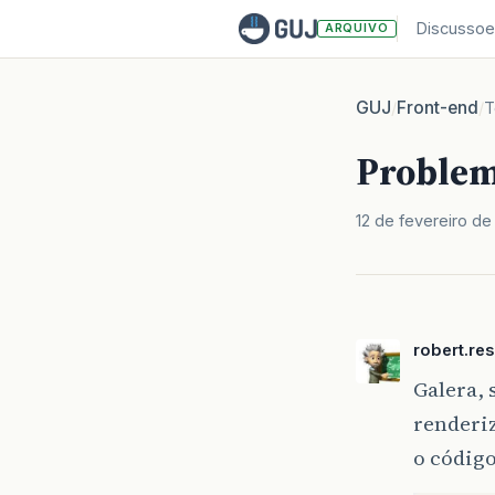
Discussoe
ARQUIVO
GUJ
Front-end
/
/
T
Problem
12 de fevereiro de
robert.re
Galera, 
renderiz
o código