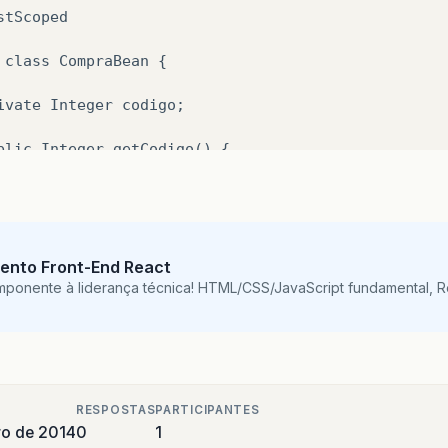
stScoped

 class CompraBean {

go;

igo;

ento Front-End React
mponente à liderança técnica! HTML/CSS/JavaScript fundamental, 
RESPOSTAS
PARTICIPANTES
ro de 2014
0
1