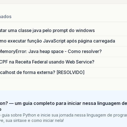
nados
utar uma classe java pelo prompt do windows
o executar função JavaScript após página carregada
MemoryError: Java heap space - Como resolver?
CPF na Receita Federal usando Web Service?
calhost de forma externa? [RESOLVIDO]
on? — um guia completo para iniciar nessa linguagem d
o
 guia sobre Python e inicie sua jornada nessa linguagem de progr
e, sua sintaxe e como iniciar nela!