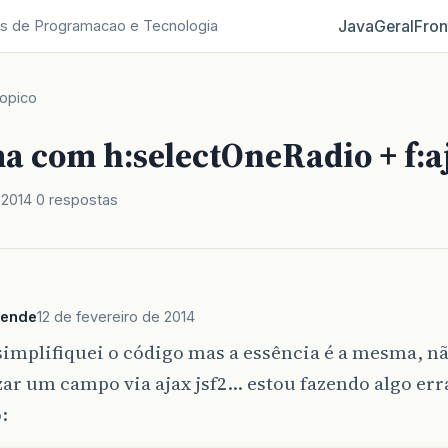
Java
Geral
Fron
s de Programacao e Tecnologia
opico
a com h:selectOneRadio + f:a
 2014
0 respostas
sende
12 de fevereiro de 2014
simplifiquei o código mas a essência é a mesma, n
ar um campo via ajax jsf2… estou fazendo algo err
: