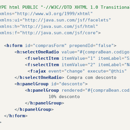
YPE html PUBLIC "-//W3C//DTD XHTML 1.0 Transitiona
xmlns
=
"http://www.w3.org/1999/xhtml"
xmlns:ui
=
"http://java.sun.com/jsf/facelets"
xmlns:h
=
"http://java.sun.com/jsf/html"
xmlns:f
=
"http://java.sun.com/jsf/core"
>
<
h:form
id
=
"comprasForm"
prependId
=
"false"
>
<
h:selectOneRadio
value
=
"#{compraBean.codigo
<
f:selectItem
itemValue
=
"1"
itemLabel
=
"S
<
f:selectItem
itemValue
=
"2"
itemLabel
=
"N
<
f:ajax
event
=
"change"
execute
=
"@this"
</
h:selectOneRadio
>
 Compra com desconto

<
h:panelGroup
id
=
"desconto"
>
<
h:panelGroup
rendered
=
"#{compraBean.cod
   10% desconto 

</
h:panelGroup
>
</
h:panelGroup
>
</
h:form
>
>