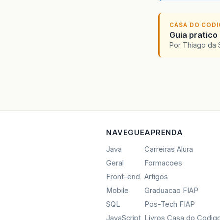
CASA DO COD
Guia pratico
Por Thiago da 
NAVEGUE
APRENDA
Java
Carreiras Alura
Geral
Formacoes
Front-end
Artigos
Mobile
Graduacao FIAP
SQL
Pos-Tech FIAP
JavaScript
Livros Casa do Codig