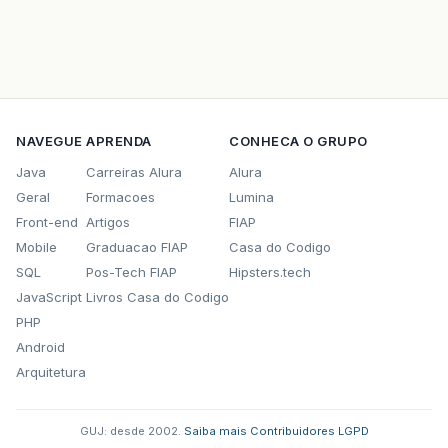
NAVEGUE
APRENDA
CONHECA O GRUPO
Java
Carreiras Alura
Alura
Geral
Formacoes
Lumina
Front-end
Artigos
FIAP
Mobile
Graduacao FIAP
Casa do Codigo
SQL
Pos-Tech FIAP
Hipsters.tech
JavaScript
Livros Casa do Codigo
PHP
Android
Arquitetura
GUJ: desde 2002.
·
Saiba mais
·
Contribuidores
·
LGPD