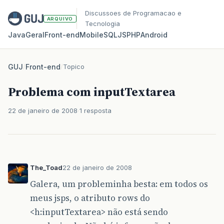
Discussoes de Programacao e
ARQUIVO
Tecnologia
Java
Geral
Front‑end
Mobile
SQL
JS
PHP
Android
GUJ
/
Front-end
/
Topico
Problema com inputTextarea
22 de janeiro de 2008
1 resposta
The_Toad
22 de janeiro de 2008
Galera, um probleminha besta: em todos os
meus jsps, o atributo rows do
<h:inputTextarea> não está sendo