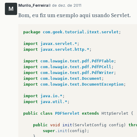
Murilo_Ferreira
8 de dez. de 2011
M
Bom, eu fiz um exemplo aqui usando Servlet.
package
com.geek.tutorial.itext.servlet
;
import
javax.servlet.*
;
import
javax.servlet.http.*
;
import
com.lowagie.text.pdf.PdfPTable
;
import
com.lowagie.text.pdf.PdfPCell
;
import
com.lowagie.text.pdf.PdfWriter
;
import
com.lowagie.text.Document
;
import
com.lowagie.text.DocumentException
;
import
java.io.*
;
import
java.util.*
;
public
class
PDFServlet
extends
HttpServlet
{
public
void
init
(
ServletConfig
config
)
thr
super
.
init
(
config
);
}