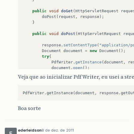
public
void
doGet
(
HttpServletRequest
reque
doPost
(
request
,
response
);
}
public
void
doPost
(
HttpServletRequest
requ
response
.
setContentType
(
"application/p
Document
document
=
new
Document
();
try
{
PdfWriter
.
getInstance
(
document
,
re
document
.
open
();
Veja que ao inicializar PdfWriter, eu usei a st
// Code 3
PdfPTable
table
=
new
PdfPTable
(
2
)
table
.
addCell
(
"1"
);
table
.
addCell
(
"2"
);
table
.
addCell
(
"3"
);
Boa sorte
table
.
addCell
(
"4"
);
table
.
addCell
(
"5"
);
table
.
addCell
(
"6"
);
ederleidson
8 de dez. de 2011
// Code 4
E