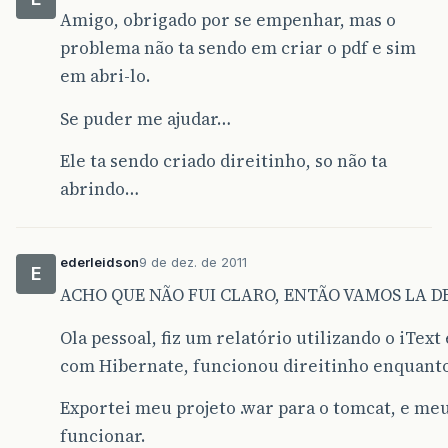
document
.
add
(
table
);
Amigo, obrigado por se empenhar, mas o
document
.
close
();
problema não ta sendo em criar o pdf e sim
}
catch
(
DocumentException
e
){
e
.
printStackTrace
();
em abri-lo.
}
}
Se puder me ajudar…
}
Ele ta sendo criado direitinho, so não ta
abrindo…
ederleidson
9 de dez. de 2011
E
ACHO QUE NÃO FUI CLARO, ENTÃO VAMOS LA 
Ola pessoal, fiz um relatório utilizando o iTe
com Hibernate, funcionou direitinho enquanto
Exportei meu projeto .war para o tomcat, e me
funcionar.