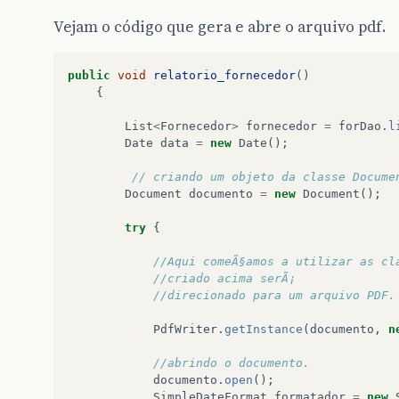
Vejam o código que gera e abre o arquivo pdf.
public
void
relatorio_fornecedor
()
{
List
<
Fornecedor
>
fornecedor
=
forDao
.
l
Date
data
=
new
Date
();
// criando um objeto da classe Docume
Document
documento
=
new
Document
();
try
{
//Aqui comeÃ§amos a utilizar as cl
//criado acima serÃ¡       
//direcionado para um arquivo PDF.
PdfWriter
.
getInstance
(
documento
,
n
//abrindo o documento.  
documento
.
open
();
SimpleDateFormat
formatador
=
new