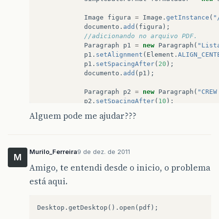
Image
figura
=
Image
.
getInstance
(
"
documento
.
add
(
figura
);
//adicionando no arquivo PDF.   
Paragraph
p1
=
new
Paragraph
(
"List
p1
.
setAlignment
(
Element
.
ALIGN_CENT
p1
.
setSpacingAfter
(
20
);
documento
.
add
(
p1
);
Paragraph
p2
=
new
Paragraph
(
"CREW
p2
.
setSpacingAfter
(
10
);
documento
.
add
(
p2
);
Alguem pode me ajudar???
PdfPTable
table
=
new
PdfPTable
(
5
)
PdfPCell
header
=
new
PdfPCell
();
Murilo_Ferreira
9 de dez. de 2011
M
header
.
setColspan
(
5
);
Amigo, te entendi desde o inicio, o problema
table
.
addCell
(
"Fornecedor"
);
table
.
addCell
(
"CNPJ"
);
está aqui.
table
.
addCell
(
"Telefone"
);
table
.
addCell
(
"Falar com"
);
table
.
addCell
(
"E-mail"
);