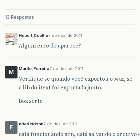
for
(
int
i
=
0
;
i
<
fornecedor
.
size
()
13 Respostas
header
.
setColspan
(
4
);
header
.
setSpaceCharRatio
(
10
);
Hebert_Coelho
7 de dez. de 2011
table
.
addCell
(
""
+
fornecedor
.
get
(
i
)
Algum erro de aparece?
table
.
addCell
(
fornecedor
.
get
(
i
).
ge
table
.
addCell
(
""
+
fornecedor
.
get
(
i
)
table
.
addCell
(
fornecedor
.
get
(
i
).
ge
table
.
addCell
(
fornecedor
.
get
(
i
).
ge
Murilo_Ferreira
7 de dez. de 2011
}
M
documento
.
add
(
table
);
Verifique se quando você exportou o .war, se
a lib do itext foi exportada junto.
Paragraph
p4
=
new
Paragraph
(
"Data
p4
.
setAlignment
(
Element
.
ALIGN_RIGH
Boa sorte
p4
.
setSpacingAfter
(
10
);
documento
.
add
(
p4
);
Paragraph
p5
=
new
Paragraph
(
"Rela
ederleidson
7 de dez. de 2011
p5
.
setSpacingAfter
(
10
);
E
documento
.
add
(
p5
);
está funcionando sim, está salvando o arquivo