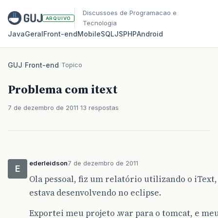
Discussoes de Programacao e
ARQUIVO
Tecnologia
Java
Geral
Front‑end
Mobile
SQL
JS
PHP
Android
GUJ
/
Front-end
/
Topico
Problema com itext
7 de dezembro de 2011
13 respostas
ederleidson
7 de dezembro de 2011
E
Ola pessoal, fiz um relatório utilizando o iTex
estava desenvolvendo no eclipse.
Exportei meu projeto .war para o tomcat, e me