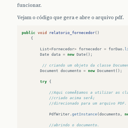
funcionar.
Vejam o código que gera e abre o arquivo pdf.
public
void
relatorio_fornecedor
()
{
List
<
Fornecedor
>
fornecedor
=
forDao
.
l
Date
data
=
new
Date
();
// criando um objeto da classe Docume
Document
documento
=
new
Document
();
try
{
//Aqui comeÃ§amos a utilizar as cl
//criado acima serÃ¡     
PdfWriter
.
getInstance
(
documento
,
n
//abrindo o documento.