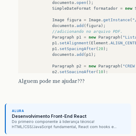
documento
.
open
();
SimpleDateFormat
formatador
=
new
Image
figura
=
Image
.
getInstance
(
"
documento
.
add
(
figura
);
//adicionando no arquivo PDF. 
Paragraph
p1
=
new
Paragraph
(
"List
p1
.
setAlignment
(
Element
.
ALIGN_CENT
p1
.
setSpacingAfter
(
20
);
documento
.
add
(
p1
);
Paragraph
p2
=
new
Paragraph
(
"CREW
p2
.
setSpacingAfter
(
10
);
documento
.
add
(
p2
);
Alguem pode me ajudar???
PdfPTable
table
=
new
PdfPTable
(
5
)
PdfPCell
header
=
new
PdfPCell
();
header
.
setColspan
(
5
);
ALURA
table
.
addCell
(
"Fornecedor"
);
Desenvolvimento Front-End React
table
.
addCell
(
"CNPJ"
);
Do primeiro componente à liderança técnica!
table
.
addCell
(
"Telefone"
);
HTML/CSS/JavaScript fundamental, React com hooks e...
table
.
addCell
(
"Falar com"
);
table
.
addCell
(
"E-mail"
);