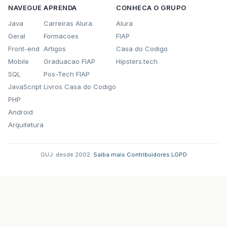
NAVEGUE
APRENDA
CONHECA O GRUPO
Java
Carreiras Alura
Alura
Geral
Formacoes
FIAP
Front-end
Artigos
Casa do Codigo
Mobile
Graduacao FIAP
Hipsters.tech
SQL
Pos-Tech FIAP
JavaScript
Livros Casa do Codigo
PHP
Android
Arquitetura
GUJ: desde 2002.
·
Saiba mais
·
Contribuidores
·
LGPD