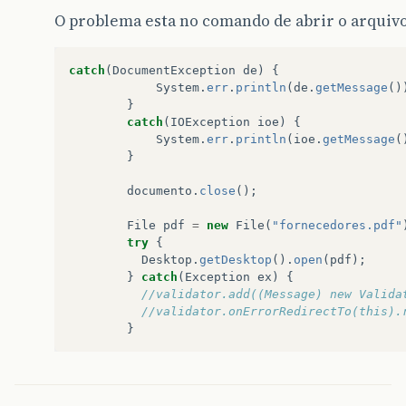
}
O problema esta no comando de abrir o arquivo
catch
(
DocumentException
de
)
{
System
.
err
.
println
(
de
.
getMessage
()
catch
(
DocumentException
de
)
{
}
System
.
err
.
println
(
de
.
getMessage
()
catch
(
IOException
ioe
)
{
}
System
.
err
.
println
(
ioe
.
getMessage
(
catch
(
IOException
ioe
)
{
}
System
.
err
.
println
(
ioe
.
getMessage
(
}
documento
.
close
();
documento
.
close
();
File
pdf
=
new
File
(
"fornecedores.pdf"
try
{
File
pdf
=
new
File
(
"fornecedores.pdf"
Desktop
.
getDesktop
().
open
(
pdf
);
try
{
}
catch
(
Exception
ex
)
{
Desktop
.
getDesktop
().
open
(
pdf
);
//validator.add((Message) new Valida
}
catch
(
Exception
ex
)
{
//validator.onErrorRedirectTo(this).
//validator.add((Message) new Valida
}
//validator.onErrorRedirectTo(this).
}
result
.
redirectTo
(
ProdutoController
.
cl
}