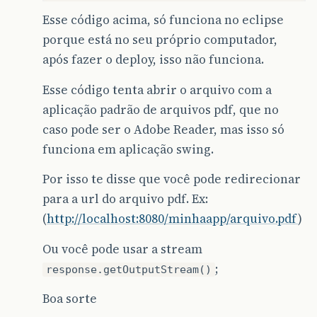
for
(
int
i
=
0
;
i
<
fornecedor
.
size
()
Esse código acima, só funciona no eclipse
porque está no seu próprio computador,
header
.
setColspan
(
4
);
após fazer o deploy, isso não funciona.
header
.
setSpaceCharRatio
(
10
);
table
.
addCell
(
""
+
fornecedor
.
get
(
i
)
table
.
addCell
(
fornecedor
.
get
(
i
).
ge
Esse código tenta abrir o arquivo com a
table
.
addCell
(
""
+
fornecedor
.
get
(
i
)
aplicação padrão de arquivos pdf, que no
table
.
addCell
(
fornecedor
.
get
(
i
).
ge
table
.
addCell
(
fornecedor
.
get
(
i
).
ge
caso pode ser o Adobe Reader, mas isso só
}
funciona em aplicação swing.
documento
.
add
(
table
);
Por isso te disse que você pode redirecionar
Paragraph
p4
=
new
Paragraph
(
"Data
p4
.
setAlignment
(
Element
.
ALIGN_RIGH
para a url do arquivo pdf. Ex:
p4
.
setSpacingAfter
(
10
);
(
http://localhost:8080/minhaapp/arquivo.pdf
)
documento
.
add
(
p4
);
Ou você pode usar a stream
Paragraph
p5
=
new
Paragraph
(
"Rela
p5
.
setSpacingAfter
(
10
);
;
response.getOutputStream()
documento
.
add
(
p5
);
Boa sorte
}