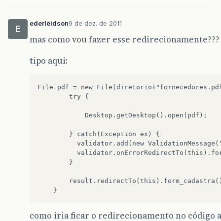
catch
(
DocumentException
de
)
{
System
.
err
.
println
(
de
.
getMessage
()
ederleidson
9 de dez. de 2011
}
E
catch
(
IOException
ioe
)
{
mas como vou fazer esse redirecionamente???
System
.
err
.
println
(
ioe
.
getMessage
(
}
tipo aqui:
documento
.
close
();
File pdf = new File(diretorio+"fornecedores.pdf
//ATE AQUI FUNCIONOU DIREITINHO
        try {  

//DAQUI PRA FRENTE É QUE NÃO TA EXECU
//DAQUI PRA FRENTE É O CÓDIGO PARA AB
        	Desktop.getDesktop().open(pdf);

File
pdf
=
new
File
(
"fornecedores.pdf"
        } catch(Exception ex) {  

try
{
          validator.add(new ValidationMessage(
Desktop
.
getDesktop
().
open
(
pdf
);
          validator.onErrorRedirectTo(this).for
}
catch
(
Exception
ex
)
{
        } 

//validator.add((Message) new Valida
//validator.onErrorRedirectTo(this).
        result.redirectTo(this).form_cadastra()
}
result
.
redirectTo
(
ProdutoController
.
cl
}
como iria ficar o redirecionamento no código 