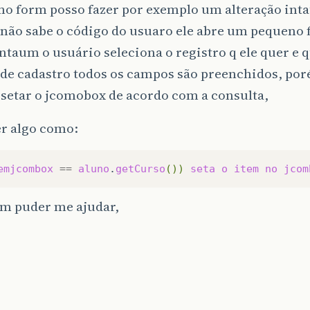
o form posso fazer por exemplo um alteração int
não sabe o código do usuaro ele abre um pequeno f
ntaum o usuário seleciona o registro q ele quer e 
 de cadastro todos os campos são preenchidos, po
setar o jcomobox de acordo com a consulta,
er algo como:
emjcombox
==
aluno
.
getCurso
())
seta
o
item
no
jcom
em puder me ajudar,