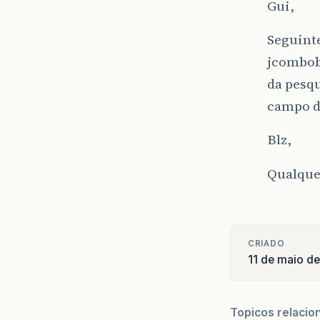
Gui,
Seguint
jcombobo
da pesqu
campo d
Blz,
Qualque
CRIADO
11 de maio d
Topicos relacio