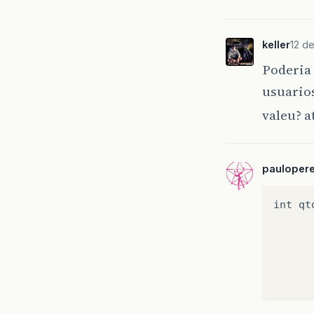
keller
12 d
Poderia 
usuario
valeu? 
pauloper
int qt
      
      
      
      