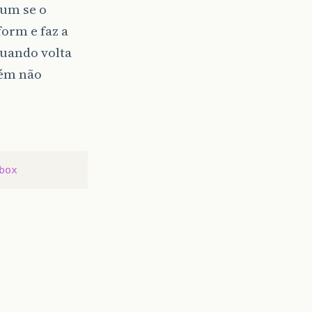
aum se o
orm e faz a
quando volta
rém não
box