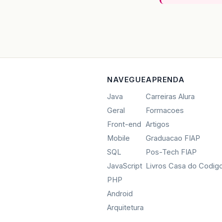
NAVEGUE
APRENDA
Java
Carreiras Alura
Geral
Formacoes
Front-end
Artigos
Mobile
Graduacao FIAP
SQL
Pos-Tech FIAP
JavaScript
Livros Casa do Codig
PHP
Android
Arquitetura