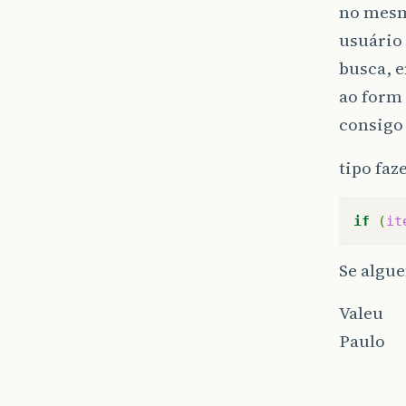
no mesm
usuário 
busca, e
ao form
consigo 
tipo faz
if
(
it
Se algu
Valeu
Paulo