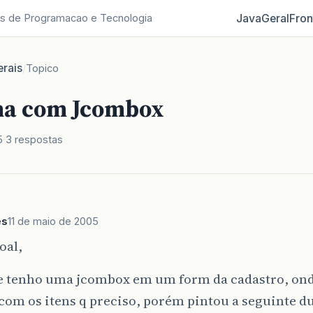
Java
Geral
Fron
s de Programacao e Tecnologia
rais
/
Topico
ma com Jcombox
5
3 respostas
es
11 de maio de 2005
oal,
e tenho uma jcombox em um form da cadastro, onde
om os itens q preciso, porém pintou a seguinte d