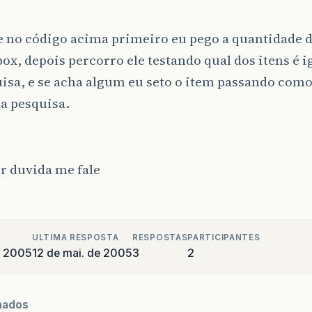
e no código acima primeiro eu pego a quantidade d
x, depois percorro ele testando qual dos itens é i
isa, e se acha algum eu seto o item passando com
a pesquisa.
r duvida me fale
ULTIMA RESPOSTA
RESPOSTAS
PARTICIPANTES
e 2005
12 de mai. de 2005
3
2
nados