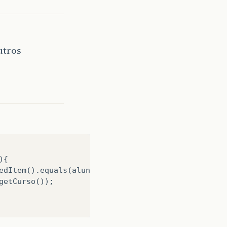
utros
{

edItem().equals(aluno.getCurso()))){

etCurso());
