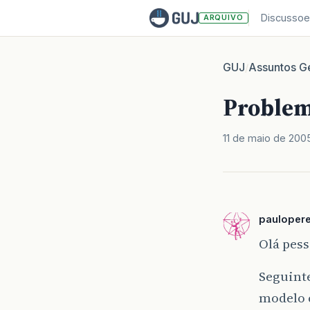
Discussoe
ARQUIVO
GUJ
Assuntos Ge
/
Proble
11 de maio de 200
pauloper
Olá pess
Seguint
modelo c