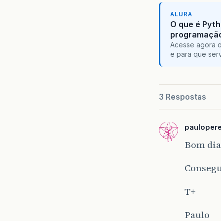
ALURA
O que é Pyth
programaçã
Acesse agora o
e para que serv
3 Respostas
pauloper
Bom dia 
Consegu
T+
Paulo