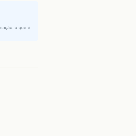
e
amação: o que é