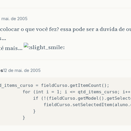
e mai. de 2005
colocar o que você fez? essa pode ser a duvida de o
s…
até mais…
es
12 de mai. de 2005
d_items_curso = fieldCurso.getItemCount();

         for (int i = 1; i <= qtd_items_curso; i++)
             if (!(fieldCurso.getModel().getSelect
                 fieldCurso.setSelectedItem(aluno.g
             }
