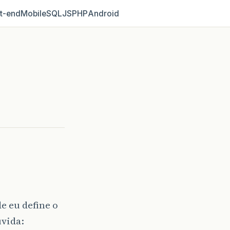
t‑end
Mobile
SQL
JS
PHP
Android
 eu define o
uvida: