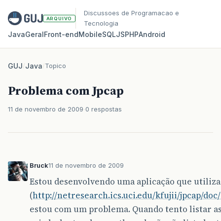
Discussoes de Programacao e
ARQUIVO
Tecnologia
Java
Geral
Front‑end
Mobile
SQL
JS
PHP
Android
GUJ
/
Java
/
Topico
Problema com Jpcap
11 de novembro de 2009
0 respostas
Bruck
11 de novembro de 2009
Estou desenvolvendo uma aplicação que utiliza
(
http://netresearch.ics.uci.edu/kfujii/jpcap/doc
estou com um problema. Quando tento listar as