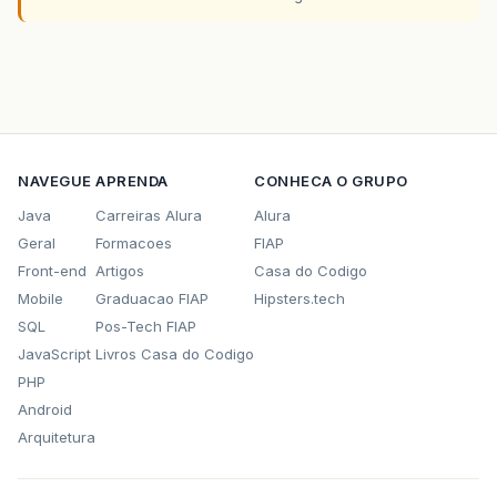
NAVEGUE
APRENDA
CONHECA O GRUPO
Java
Carreiras Alura
Alura
Geral
Formacoes
FIAP
Front-end
Artigos
Casa do Codigo
Mobile
Graduacao FIAP
Hipsters.tech
SQL
Pos-Tech FIAP
JavaScript
Livros Casa do Codigo
PHP
Android
Arquitetura