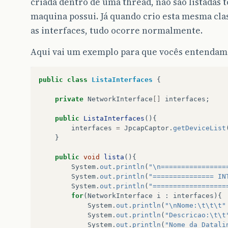
criada dentro de uma thread, não são listadas 
maquina possui. Já quando crio esta mesma clas
as interfaces, tudo ocorre normalmente.
Aqui vai um exemplo para que vocês entendam
public
class
ListaInterfaces
{
private
NetworkInterface
[]
interfaces
;
public
ListaInterfaces
(){
interfaces
=
JpcapCaptor
.
getDeviceList
}
public
void
lista
(){
System
.
out
.
println
(
"\n================
System
.
out
.
println
(
"=============== IN
System
.
out
.
println
(
"==================
for
(
NetworkInterface
i
:
interfaces
){
System
.
out
.
println
(
"\nNome:\t\t\t"
System
.
out
.
println
(
"Descricao:\t\t
System
.
out
.
println
(
"Nome da Datali