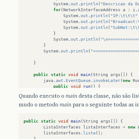
System
.
out
.
println
(
"Descricao da D
for
(
NetworkInterfaceAddress
a
:
i
.
System
.
out
.
println
(
"IP:\t\t\t"
System
.
out
.
println
(
"Broadcast:
System
.
out
.
println
(
"SubNet:\t\
}
System
.
out
.
println
(
"\n============
}
System
.
out
.
println
(
"==================
}
public
static
void
main
(
String
args
[]
)
{
java
.
awt
.
EventQueue
.
invokeLater
(
new
Ru
public
void
run
()
{
Quando executo o
main
desta classe, não são li
ListaInterfaces
listaInterface
mudo o metodo
main
para o seguinte todas as 
listaInterfaces
.
lista
();
}
});
public
static
void
main
(
String
args
[]
)
{
}
ListaInterfaces
listaInterfaces
=
new
}
listaInterfaces
.
lista
();
}