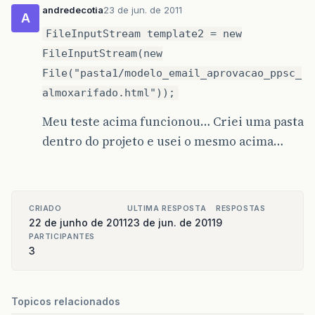
andredecotia
23 de jun. de 2011
A
FileInputStream template2 = new
FileInputStream(new
File("pasta1/modelo_email_aprovacao_ppsc_
almoxarifado.html"));
Meu teste acima funcionou… Criei uma pasta
dentro do projeto e usei o mesmo acima…
CRIADO
ULTIMA RESPOSTA
RESPOSTAS
22 de junho de 2011
23 de jun. de 2011
9
PARTICIPANTES
3
Topicos relacionados