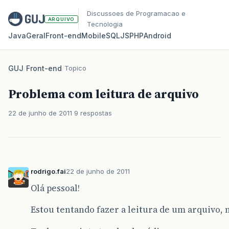
Discussoes de Programacao e
ARQUIVO
Tecnologia
Java
Geral
Front‑end
Mobile
SQL
JS
PHP
Android
GUJ
/
Front-end
/
Topico
Problema com leitura de arquivo
22 de junho de 2011
9 respostas
rodrigo.fai
22 de junho de 2011
Olá pessoal!
Estou tentando fazer a leitura de um arquivo, 