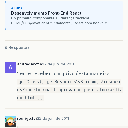
ALURA
Desenvolvimento Front-End React
Do primeiro componente à liderança técnica!
HTML/CSS/JavaScript fundamental, React com hooks e...
9 Respostas
andredecotia
22 de jun. de 2011
A
Tente receber o arquivo desta maneira:
getClass().getResourceAsStream("/resourc
es/modelo_email_aprovacao_ppsc_almoxarifa
do.html");
rodrigo.fai
22 de jun. de 2011