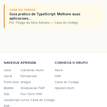
CASA DO CODIGO
Guia pratico de TypeScript: Melhore suas
aplicacoes...
Por Thiago da Silva Adriano — Casa do Codigo
NAVEGUE
APRENDA
CONHECA O GRUPO
Java
Carreiras Alura
Alura
Geral
Formacoes
FIAP
Front-end
Artigos
Casa do Codigo
Mobile
Graduacao FIAP
Hipsters.tech
SQL
Pos-Tech FIAP
JavaScript
Livros Casa do Codigo
PHP