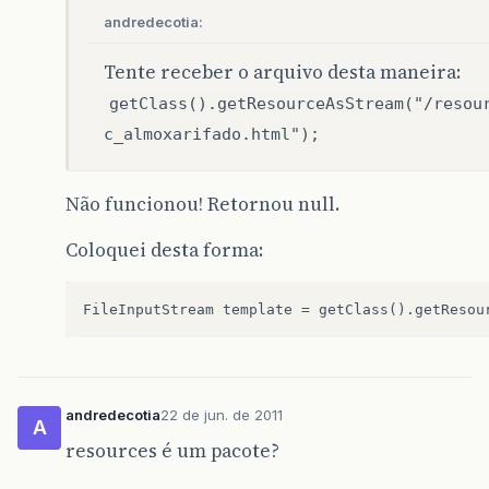
andredecotia:
Tente receber o arquivo desta maneira:
getClass().getResourceAsStream("/resou
c_almoxarifado.html");
Não funcionou! Retornou null.
Coloquei desta forma:
andredecotia
22 de jun. de 2011
A
resources é um pacote?