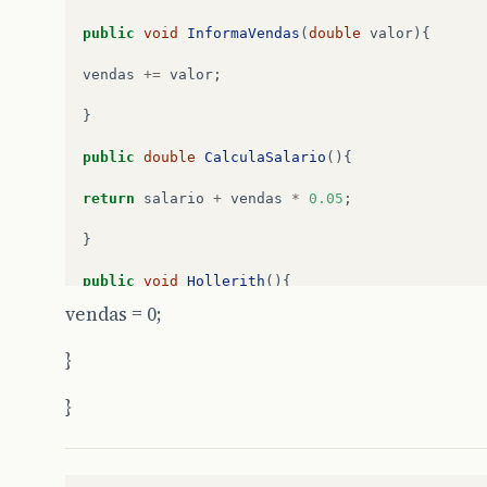
public
void
InformaVendas
(
double
valor
){
vendas
+=
valor
;
}
public
double
CalculaSalario
(){
return
salario
+
vendas
*
0.05
;
}
public
void
Hollerith
(){
vendas = 0;
System
.
out
.
println
(
“
Funcionário
:
“
+
nome
+
”\
n
”
+
}
}