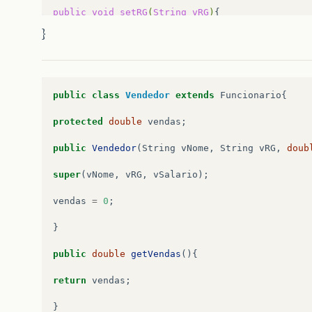
public
void
setRG
(
String
vRG
)
{

}
if
(
vRG
.
length
()
>=
5
)
{

rg
=
vRG
;
}

public
class
Vendedor
extends
Funcionario
{
}

protected
double
vendas
;
public
void
setSalario
(
double
vSalario
)
{

public
Vendedor
(
String
vNome
,
String
vRG
,
doub
if
(
vSalario
>
0
)
{

super
(
vNome
,
vRG
,
vSalario
);
salario
=
vSalario
;
vendas
=
0
;
}

}
public
double
getVendas
(){
return
vendas
;
}