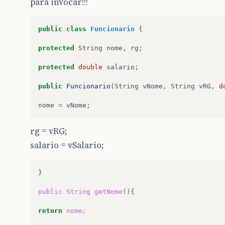
para invocar!!!
public
class
Funcionario
{
protected
String
nome
,
rg
;
protected
double
salario
;
public
Funcionario
(
String
vNome
,
String
vRG
,
d
nome
=
vNome
;
rg = vRG;
salario = vSalario;
}

public
String
getNome
()
{

return
nome
;