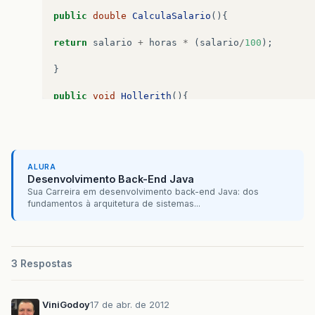
public
double
CalculaSalario
(){
return
salario
+
horas
*
(
salario
/
100
);
}
public
void
Hollerith
(){
System
.
out
.
println
(
“
Funcionário
:
“
+
nome
+
”\
n
”
+
horas
=
0
;
ALURA
}
Desenvolvimento Back-End Java
Sua Carreira em desenvolvimento back-end Java: dos
}
fundamentos à arquitetura de sistemas...
3 Respostas
ViniGodoy
17 de abr. de 2012