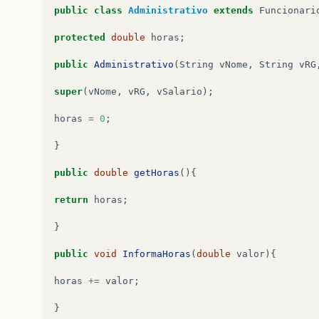
public
class
Administrativo
extends
Funcionari
protected
double
horas
;
public
Administrativo
(
String
vNome
,
String
vRG
super
(
vNome
,
vRG
,
vSalario
);
horas
=
0
;
}
public
double
getHoras
(){
return
horas
;
}
public
void
InformaHoras
(
double
valor
){
horas
+=
valor
;
}