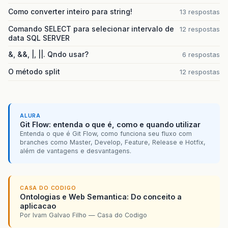
Como converter inteiro para string!
13 respostas
Comando SELECT para selecionar intervalo de
12 respostas
data SQL SERVER
&, &&, |, ||. Qndo usar?
6 respostas
O método split
12 respostas
ALURA
Git Flow: entenda o que é, como e quando utilizar
Entenda o que é Git Flow, como funciona seu fluxo com
branches como Master, Develop, Feature, Release e Hotfix,
além de vantagens e desvantagens.
CASA DO CODIGO
Ontologias e Web Semantica: Do conceito a
aplicacao
Por Ivam Galvao Filho — Casa do Codigo