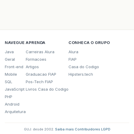
NAVEGUE
APRENDA
CONHECA O GRUPO
Java
Carreiras Alura
Alura
Geral
Formacoes
FIAP
Front-end
Artigos
Casa do Codigo
Mobile
Graduacao FIAP
Hipsters.tech
SQL
Pos-Tech FIAP
JavaScript
Livros Casa do Codigo
PHP
Android
Arquitetura
GUJ: desde 2002.
·
Saiba mais
·
Contribuidores
·
LGPD