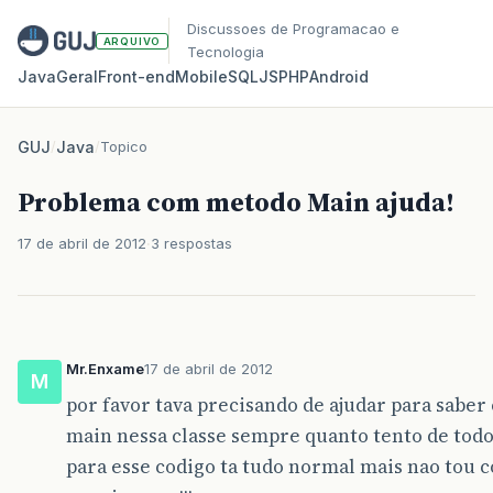
Discussoes de Programacao e
ARQUIVO
Tecnologia
Java
Geral
Front‑end
Mobile
SQL
JS
PHP
Android
GUJ
/
Java
/
Topico
Problema com metodo Main ajuda!
17 de abril de 2012
3 respostas
Mr.Enxame
17 de abril de 2012
M
por favor tava precisando de ajudar para sab
main nessa classe sempre quanto tento de todo
para esse codigo ta tudo normal mais nao tou