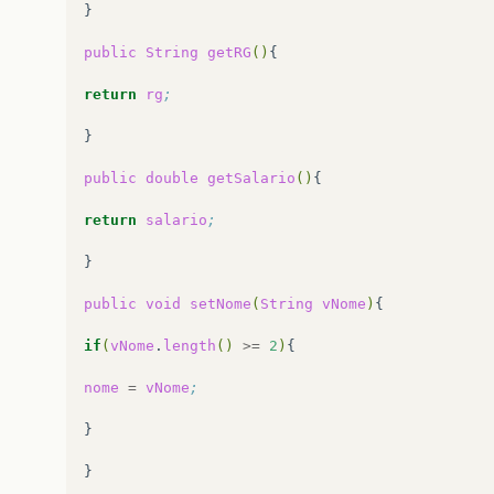
}

public
String
getRG
()
{

return
rg
;
}

public
double
getSalario
()
{

return
salario
;
}

public
void
setNome
(
String
vNome
)
{

if
(
vNome
.
length
()
>=
2
)
{

nome
=
vNome
;
}

}
