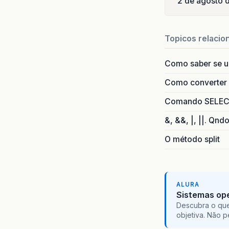
2 de agosto 
Topicos relacio
Como saber se 
Como converter i
Comando SELECT 
&, &&, |, ||. Qnd
O método split
ALURA
Sistemas ope
Descubra o que
objetiva. Não 