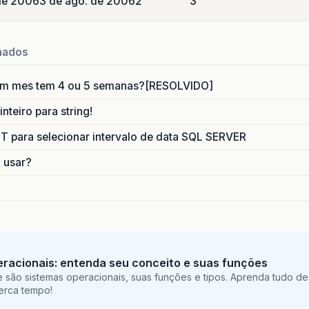
de 2006
3 de ago. de 2006
2
3
nados
um mes tem 4 ou 5 semanas?[RESOLVIDO]
nteiro para string!
para selecionar intervalo de data SQL SERVER
o usar?
racionais: entenda seu conceito e suas funções
 são sistemas operacionais, suas funções e tipos. Aprenda tudo de
perca tempo!