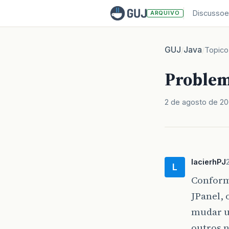
Discussoe
ARQUIVO
GUJ
Java
/
/
Topico
Problem
2 de agosto de 2
lacierhPJ
L
Conforme
JPanel, 
mudar u
outros n