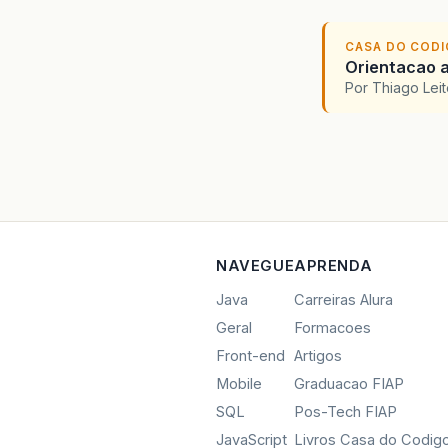
CASA DO COD
Orientacao a
Por Thiago Lei
NAVEGUE
APRENDA
Java
Carreiras Alura
Geral
Formacoes
Front-end
Artigos
Mobile
Graduacao FIAP
SQL
Pos-Tech FIAP
JavaScript
Livros Casa do Codig