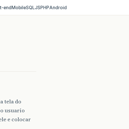
t‑end
Mobile
SQL
JS
PHP
Android
a tela do
e o usuario
le e colocar