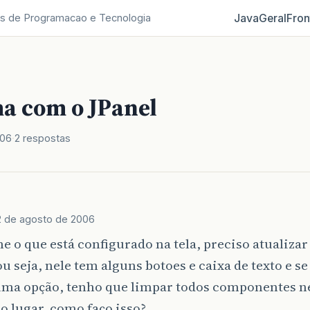
Java
Geral
Fron
s de Programacao e Tecnologia
a com o JPanel
006
2 respostas
2 de agosto de 2006
 o que está configurado na tela, preciso atualizar 
ou seja, nele tem alguns botoes e caixa de texto e s
ma opção, tenho que limpar todos componentes ne
o lugar, como faço isso?