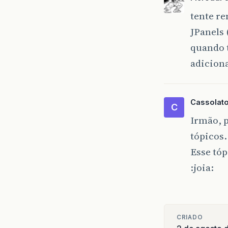
tente re
JPanels 
quando t
adiciona
Cassolat
C
Irmão, p
tópicos.
Esse tó
:joia:
CRIADO