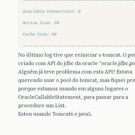
Available Connections: 0
Active Size: 50
Cache Size: 50
----------------------------------------------
No último log tive que reiniciar o tomcat. O po
criado com API do jdbc da oracle “oracle.jdbc.po
----------------------------------------------
Alguém já teve problema com esta API? Estava
Available Connections: 19
querendo usar o pool do tomcat, mas fiquei pr
Active Size: 31
porque estamos usando em alguns lugares o
OracleCallableStatement, para passar para a
Cache Size: 50
procedure um List.
----------------------------------------------
Estou usando Tomcat6 e java5.
----------------------------------------------