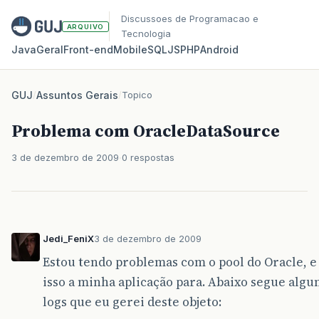
Discussoes de Programacao e
ARQUIVO
Tecnologia
Java
Geral
Front‑end
Mobile
SQL
JS
PHP
Android
GUJ
/
Assuntos Gerais
/
Topico
Problema com OracleDataSource
3 de dezembro de 2009
0 respostas
Jedi_FeniX
3 de dezembro de 2009
Estou tendo problemas com o pool do Oracle, 
isso a minha aplicação para. Abaixo segue algu
logs que eu gerei deste objeto: