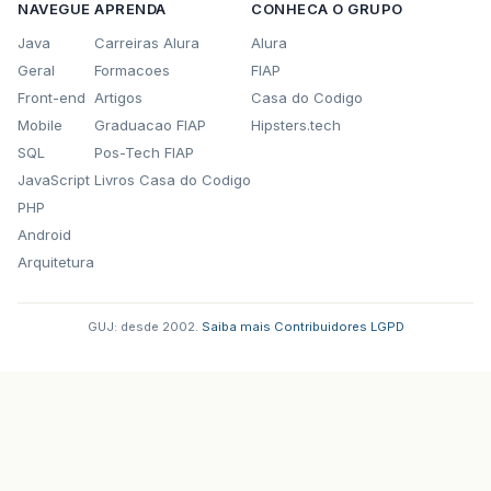
NAVEGUE
APRENDA
CONHECA O GRUPO
Java
Carreiras Alura
Alura
Geral
Formacoes
FIAP
Front-end
Artigos
Casa do Codigo
Mobile
Graduacao FIAP
Hipsters.tech
SQL
Pos-Tech FIAP
JavaScript
Livros Casa do Codigo
PHP
Android
Arquitetura
GUJ: desde 2002.
·
Saiba mais
·
Contribuidores
·
LGPD