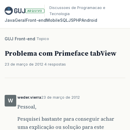
Discussoes de Programacao e
ARQUIVO
Tecnologia
Java
Geral
Front‑end
Mobile
SQL
JS
PHP
Android
GUJ
/
Front-end
/
Topico
Problema com Primeface tabView
23 de março de 2012
4 respostas
weder.vierra
23 de março de 2012
W
Pessoal,
Pesquisei bastante para conseguir achar
uma explicação ou solução para este