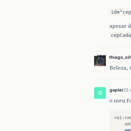
id="ce
apesar d
cepCad
thiago_si
Beleza, 
gapler
23 
G
o meu f
<
ui
:
co
xm
xm