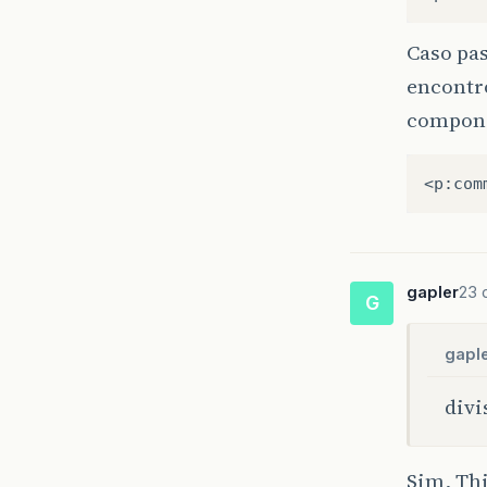
Caso pa
encontr
compone
gapler
23 
G
gaple
div
Sim, Th