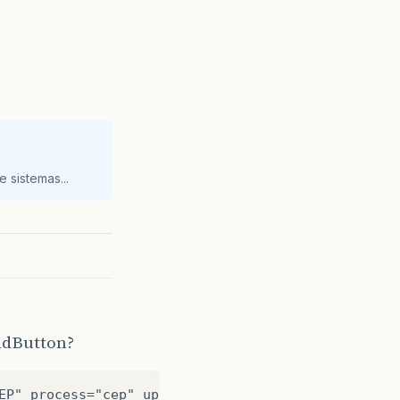
 sistemas...
andButton?