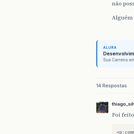
não poss
Alguém 
ALURA
Desenvolvim
Sua Carreira e
14 Respostas
thiago_si
Foi feit