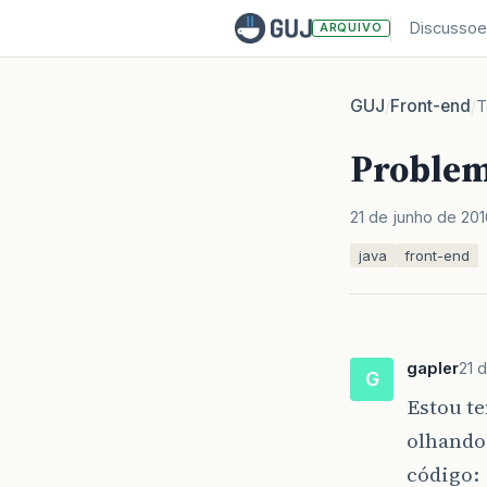
Discussoe
ARQUIVO
GUJ
Front-end
/
/
T
Problem
21 de junho de 201
java
front-end
gapler
21 
G
Estou te
olhando
código: