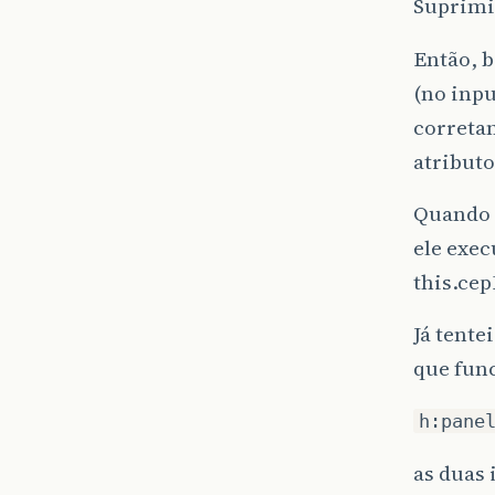
Suprimi 
Então, b
(no inpu
correta
atributo
Quando 
ele exe
this.ce
Já tente
que func
h:pane
as duas 