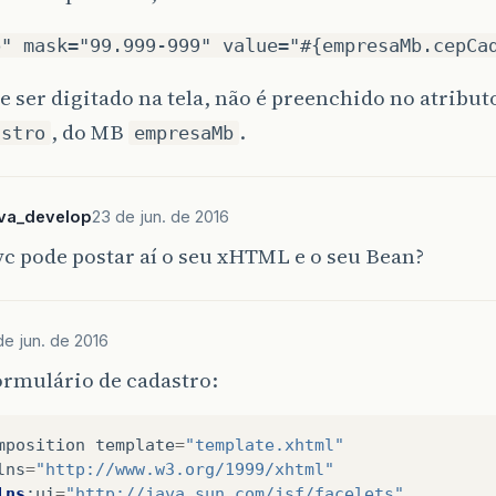
p" mask="99.999-999" value="#{empresaMb.cepCa
e ser digitado na tela, não é preenchido no atribut
, do MB
.
astro
empresaMb
lva_develop
23 de jun. de 2016
vc pode postar aí o seu xHTML e o seu Bean?
de jun. de 2016
ormulário de cadastro:
mposition
template
=
"template.xhtml"
lns
=
"http://www.w3.org/1999/xhtml"
lns
:
ui
=
"http://java.sun.com/jsf/facelets"