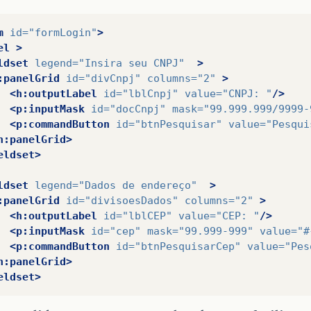
m
id=
"formLogin"
>
el
>
ldset
legend=
"Insira seu CNPJ"
>
:panelGrid
id=
"divCnpj"
columns=
"2"
>
<h:outputLabel
id=
"lblCnpj"
value=
"CNPJ: "
/>
<p:inputMask
id=
"docCnpj"
mask=
"99.999.999/9999-
<p:commandButton
id=
"btnPesquisar"
value=
"Pesqui
h:panelGrid>
eldset>
ldset
legend=
"Dados de endereço"
>
:panelGrid
id=
"divisoesDados"
columns=
"2"
>
<h:outputLabel
id=
"lblCEP"
value=
"CEP: "
/>
<p:inputMask
id=
"cep"
mask=
"99.999-999"
value=
"#
<p:commandButton
id=
"btnPesquisarCep"
value=
"Pes
h:panelGrid>
eldset>