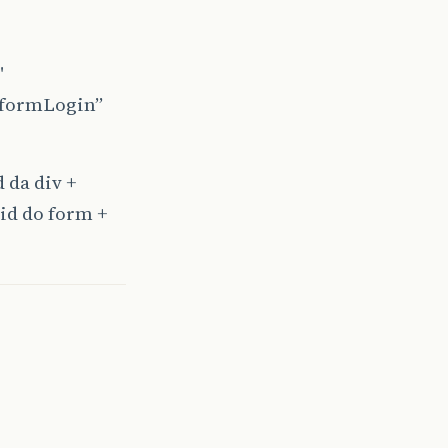
"
“formLogin”
 da div +
 id do form +