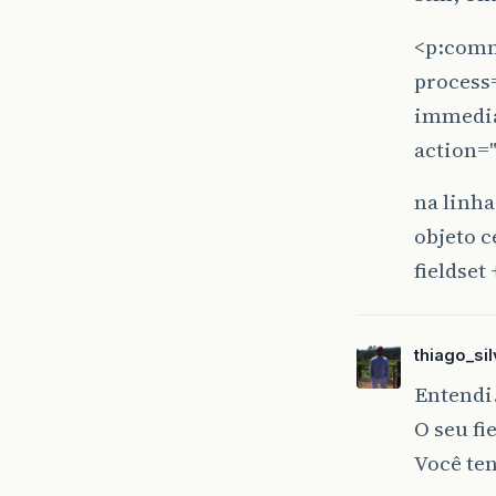
<p:comm
process
immedia
action=
na linha
objeto c
fieldset
thiago_si
Entend
O seu fi
Você te