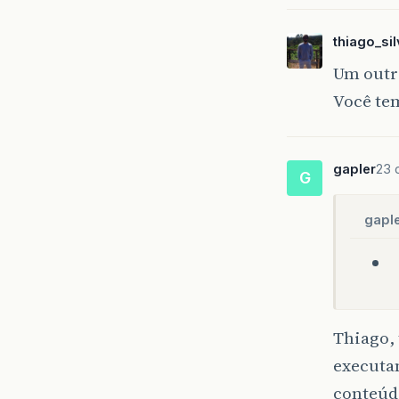
thiago_si
Um outr
Você te
gapler
23 
G
gaple
Thiago,
executa
conteúd