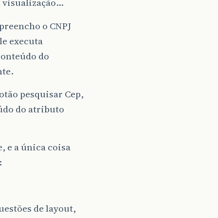
a visualização…
 preencho o CNPJ
le executa
 conteúdo do
nte.
otão pesquisar Cep,
údo do atributo
, e a única coisa
:
uestões de layout,