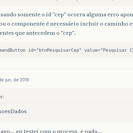
ssando somente o id “cep” ocorra alguma erro apo
ou o componente é necessário incluir o caminho 
ntes que antecedem o “cep”.
de jun. de 2016
r:
isoesDados
iago… eu testei com o process, e nada…