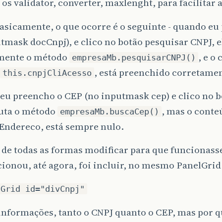
os validator, converter, maxlenght, para facilitar 
asicamente, o que ocorre é o seguinte - quando eu
tmask docCnpj), e clico no botão pesquisar CNPJ, e
mente o método
, e o
empresaMb.pesquisarCNPJ()
, está preenchido corretame
this.cnpjCliAcesso
eu preencho o CEP (no inputmask cep) e clico no b
cuta o método
, mas o conte
empresaMb.buscaCep()
pEndereco, está sempre nulo.
i de todas as formas modificar para que funcionasse
ionou, até agora, foi incluir, no mesmo PanelGrid
lGrid id="divCnpj"
informações, tanto o CNPJ quanto o CEP, mas por q