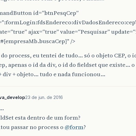
andButton id=“btnPesqCep”
=":formLogin:fdsEndereco:divDadosEndereco:cep
te=“true” ajax=“true” value=“Pesquisar” update=
"#{empresaMb.buscaCep}" />
 do process, eu tentei de tudo… só o objeto CEP, o id
ep, apenas o id da div, o id do fieldset que existe… o
 + div + objeto… tudo e nada funcionou…
lva_develop
23 de jun. de 2016
i…
eldSet esta dentro de um form?
ntou passar no process o
@form
?