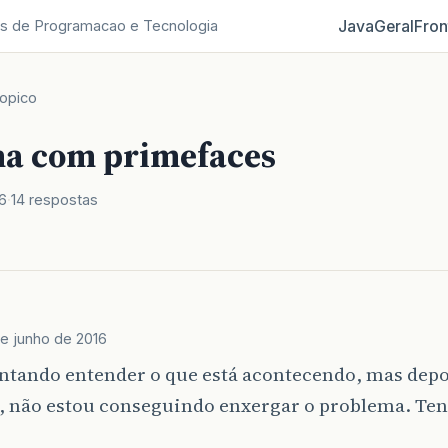
Java
Geral
Fron
s de Programacao e Tecnologia
opico
a com primefaces
6
14 respostas
de junho de 2016
ntando entender o que está acontecendo, mas depoi
, não estou conseguindo enxergar o problema. Te