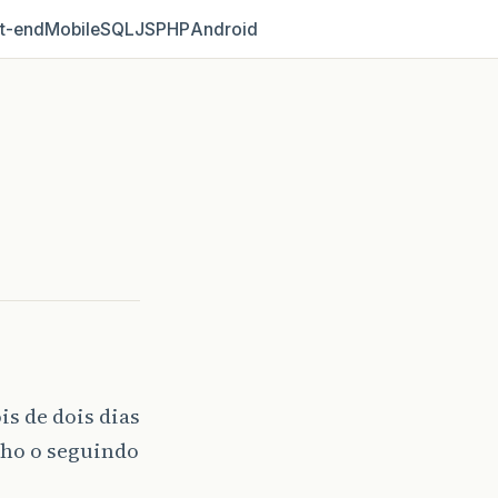
t‑end
Mobile
SQL
JS
PHP
Android
s de dois dias
nho o seguindo