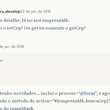
lva_develop
23 de jun. de 2016
o detalhe, lá no seu empresaMb.
m o setCep? Ou gerou somente o getCep?
de jun. de 2016
r:
 tenho novidades… inclui o process="
@form
", e ag
ndo o método do action="#{empresaMb.buscaCep}"
o do inputMask,