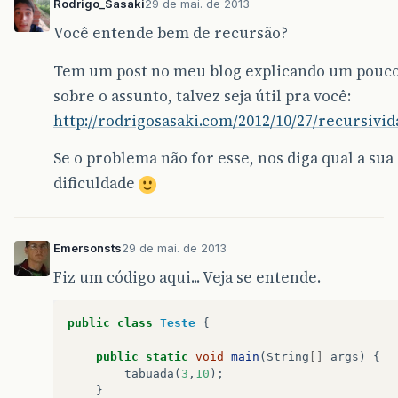
Rodrigo_Sasaki
29 de mai. de 2013
Você entende bem de recursão?
Tem um post no meu blog explicando um pouc
sobre o assunto, talvez seja útil pra você:
http://rodrigosasaki.com/2012/10/27/recursivid
Se o problema não for esse, nos diga qual a sua
dificuldade
Emersonsts
29 de mai. de 2013
Fiz um código aqui... Veja se entende.
public
class
Teste
{
public
static
void
main
(
String
[]
args
)
{
tabuada
(
3
,
10
);
}