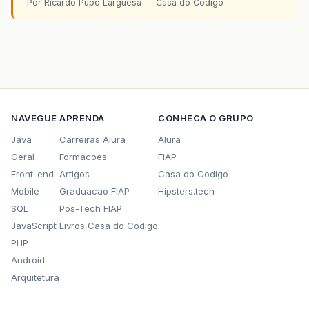
Por Ricardo Pupo Larguesa — Casa do Codigo
NAVEGUE
APRENDA
CONHECA O GRUPO
Java
Carreiras Alura
Alura
Geral
Formacoes
FIAP
Front-end
Artigos
Casa do Codigo
Mobile
Graduacao FIAP
Hipsters.tech
SQL
Pos-Tech FIAP
JavaScript
Livros Casa do Codigo
PHP
Android
Arquitetura