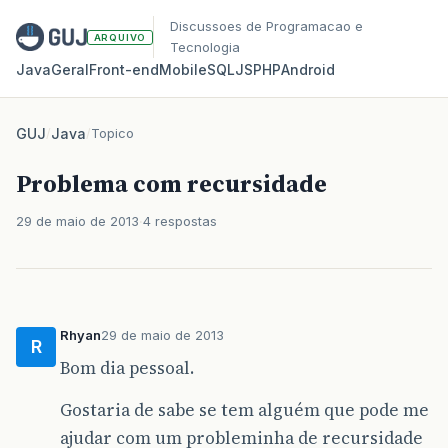
Discussoes de Programacao e
ARQUIVO
Tecnologia
Java
Geral
Front‑end
Mobile
SQL
JS
PHP
Android
GUJ
/
Java
/
Topico
Problema com recursidade
29 de maio de 2013
4 respostas
Rhyan
29 de maio de 2013
R
Bom dia pessoal.
Gostaria de sabe se tem alguém que pode me
ajudar com um probleminha de recursidade