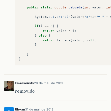
public
static
double
tabuada
(
int
valor
,
in
System
.
out
.
println
(
valor
+
"x"
+
i
+
"= "
+
if
(
i
==
0
)
{
return
valor
*
i
;
}
else
{
return
tabuada
(
valor
,
i
-
1
);
}
}
}
Emersonsts
29 de mai. de 2013
removido
Rhyan
31 de mai. de 2013