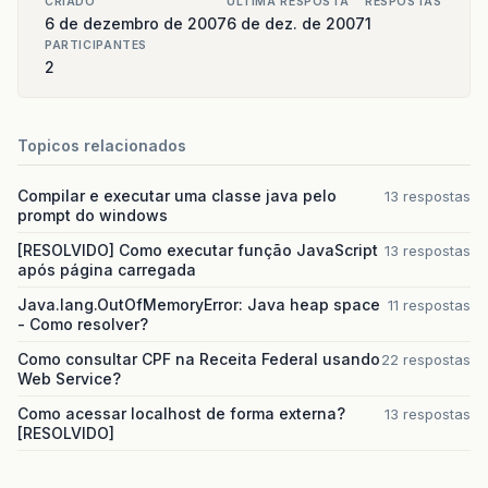
CRIADO
ULTIMA RESPOSTA
RESPOSTAS
6 de dezembro de 2007
6 de dez. de 2007
1
PARTICIPANTES
2
Topicos relacionados
Compilar e executar uma classe java pelo
13 respostas
prompt do windows
[RESOLVIDO] Como executar função JavaScript
13 respostas
após página carregada
Java.lang.OutOfMemoryError: Java heap space
11 respostas
- Como resolver?
Como consultar CPF na Receita Federal usando
22 respostas
Web Service?
Como acessar localhost de forma externa?
13 respostas
[RESOLVIDO]