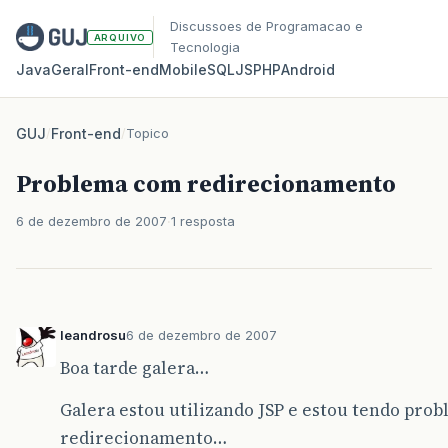
Discussoes de Programacao e
ARQUIVO
Tecnologia
Java
Geral
Front‑end
Mobile
SQL
JS
PHP
Android
GUJ
/
Front-end
/
Topico
Problema com redirecionamento
6 de dezembro de 2007
1 resposta
leandrosu
6 de dezembro de 2007
Boa tarde galera…
Galera estou utilizando JSP e estou tendo pr
redirecionamento…