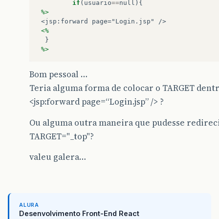
if
(
usuario
==
null
){
%>
 <jsp:forward page="Login.jsp" />   
<%
}
%>
Bom pessoal …
Teria alguma forma de colocar o TARGET dentr
<jsp:forward page=“Login.jsp” /> ?
Ou alguma outra maneira que pudesse redireci
TARGET="_top"?
valeu galera…
ALURA
Desenvolvimento Front-End React