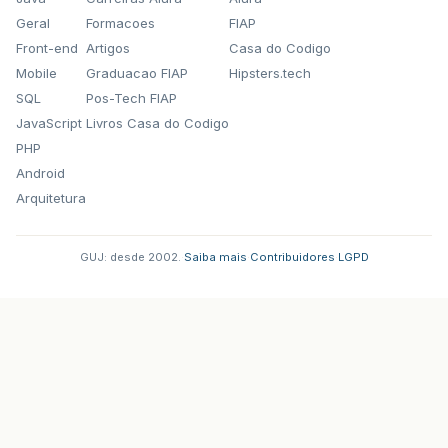
Geral
Formacoes
FIAP
Front-end
Artigos
Casa do Codigo
Mobile
Graduacao FIAP
Hipsters.tech
SQL
Pos-Tech FIAP
JavaScript
Livros Casa do Codigo
PHP
Android
Arquitetura
GUJ: desde 2002.
·
Saiba mais
·
Contribuidores
·
LGPD