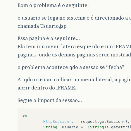
Bom o problema é o seguinte:
o usuario se loga no sistema e é direcionado a
chamada Usuario.jsp.
Essa pagina é o seguinte…
Ela tem um menu latera esquerdo e um IFRAM
pagina… onde as demais paginas serao mostrad
o problema acontece qdo a sessao se “fecha”.
Ai qdo o usuario clicar no menu lateral, a pagin
abrir dentro do IFRAME.
Segue o import da sessao…
<%
HttpSession
s
=
request
.
getSession
();
String
usuario
=
(
String
)
s
.
getAttri