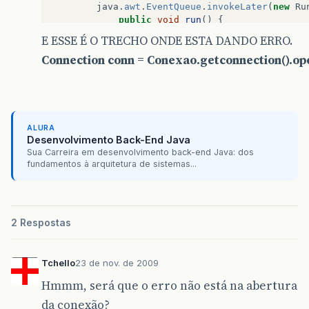
java
.
awt
.
EventQueue
.
invokeLater
(
new
Ru
public
void
run
()
{
new
Relatorio
().
setVisible
(
tru
E ESSE É O TRECHO ONDE ESTA DANDO ERRO.
}
Connection conn = Conexao.getconnection().ope
});
}
// Variables declaration - do not modify
private
javax
.
swing
.
JButton
jBbuscar
;
private
javax
.
swing
.
JLabel
jLabel1
;
ALURA
private
javax
.
swing
.
JLabel
jLabel2
;
Desenvolvimento Back-End Java
private
javax
.
swing
.
JTextField
jTrelatorio
Sua Carreira em desenvolvimento back-end Java: dos
fundamentos à arquitetura de sistemas...
// End of variables declaration
}
2 Respostas
Tchello
23 de nov. de 2009
Hmmm, será que o erro não está na abertura
da conexão?