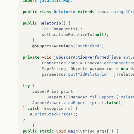
import
java.util.Map
;
public
class
Relatorio
extends
javax
.
swing
.
JFr
public
Relatorio
()
{
initComponents
();
setLocationRelativeTo
(
null
);
}
@SuppressWarnings
(
"unchecked"
)
private
void
jBbuscarActionPerformed
(
java
.
awt
.
Connection
conn
=
Conexao
.
getconnectio
Map
<
String
,
Object
>
parametros
=
new
H
parametros
.
put
(
"idRelatorio"
,
jTrelato
try
{
JasperPrint
print
=
JasperFillManager
.
fillReport
(
"relat
JasperViewer
.
viewReport
(
print
,
false
);
}
catch
(
Exception
e
)
{
e
.
printStackTrace
();
}
}
public
static
void
main
(
String
args
[]
)
{