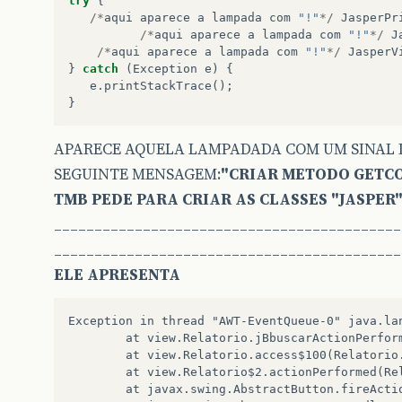
try
{
/*
aqui
aparece
a
lampada
com
"!"
*/
JasperPr
/*
aqui
aparece
a
lampada
com
"!"
*/
J
/*
aqui
aparece
a
lampada
com
"!"
*/
JasperV
}
catch
(
Exception
e
)
{
e
.
printStackTrace
();
}
APARECE AQUELA LAMPADADA COM UM SINAL DE 
SEGUINTE MENSAGEM:
"CRIAR METODO GETCO
TMB PEDE PARA CRIAR AS CLASSES "JASPER
___________________________________________
__________________________________________
ELE APRESENTA
Exception in thread "AWT-EventQueue-0" java.lan
        at view.Relatorio.jBbuscarActionPerform
        at view.Relatorio.access$100(Relatorio.
        at view.Relatorio$2.actionPerformed(Rel
        at javax.swing.AbstractButton.fireActio