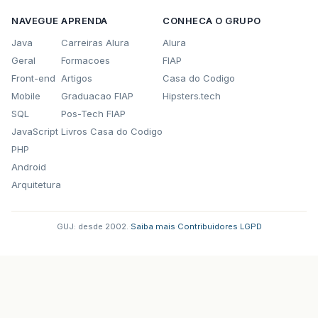
NAVEGUE
APRENDA
CONHECA O GRUPO
Java
Carreiras Alura
Alura
Geral
Formacoes
FIAP
Front-end
Artigos
Casa do Codigo
Mobile
Graduacao FIAP
Hipsters.tech
SQL
Pos-Tech FIAP
JavaScript
Livros Casa do Codigo
PHP
Android
Arquitetura
GUJ: desde 2002.
·
Saiba mais
·
Contribuidores
·
LGPD