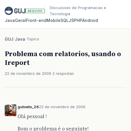
Discussoes de Programacao e
ARQUIVO
Tecnologia
Java
Geral
Front‑end
Mobile
SQL
JS
PHP
Android
GUJ
/
Java
/
Topico
Problema com relatorios, usando o
Ireport
22 de novembro de 2009
2 respostas
gutoeto_26
22 de novembro de 2009
Olá pessoal !
Bom o problema é o seguinte!