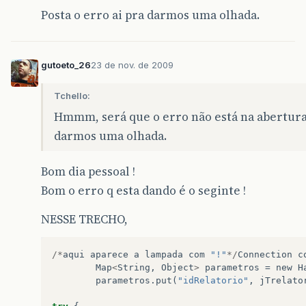
Posta o erro ai pra darmos uma olhada.
gutoeto_26
23 de nov. de 2009
Tchello:
Hmmm, será que o erro não está na abertura 
darmos uma olhada.
Bom dia pessoal !
Bom o erro q esta dando é o seginte !
NESSE TRECHO,
/*
aqui
aparece
a
lampada
com
"!"
*/
Connection
c
Map
<
String
,
Object
>
parametros
=
new
H
parametros
.
put
(
"idRelatorio"
,
jTrelato