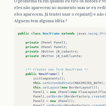
O problema ta em quando eu tiro os botões e vo
eles não aparecem no momento mas se eu redi
eles aparecem. Já tentei usar o repaint() e não 
Alguem tem alguma idéia ?
public
class
NewJFrame
extends
javax
.
swing
.
JFr
private
JPanel
Panel1
;
private
JPanel
Panel2
;
private
JButton
jB_Cadastro
;
private
JButton
jB_CadCliente
;
/** Creates new form NewJFrame */
public
NewJFrame
()
{
initComponents
();
this
.
setExtendedState
(
MAXIMIZED_BOTH
);
this
.
setLayout
(
new
BorderLayout
());
Panel1
=
new
JPanel
(
new
FlowLayout
(
Flo
Panel1
.
setBorder
(
BorderFactory
.
createE
Panel2
=
new
JPanel
();
Panel2
.
setBorder
(
BorderFactory
.
createE