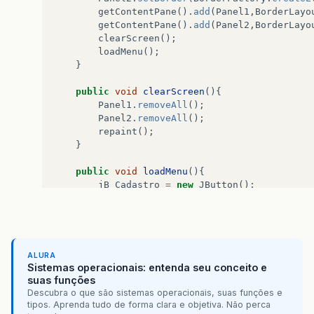
getContentPane
().
add
(
Panel1
,
BorderLayo
getContentPane
().
add
(
Panel2
,
BorderLayo
clearScreen
();
loadMenu
();
}
public
void
clearScreen
(){
Panel1
.
removeAll
();
Panel2
.
removeAll
();
repaint
();
}
public
void
loadMenu
(){
jB_Cadastro
=
new
JButton
();
jB_Cadastro
.
setPreferredSize
(
new
Dimen
jB_Cadastro
.
addActionListener
(
new
Acti
public
void
actionPerformed
(
Action
jB_CadastroActionPerformed
(
e
);
}
ALURA
});
Sistemas operacionais: entenda seu conceito e
Panel1
.
add
(
jB_Cadastro
);
suas funções
}
Descubra o que são sistemas operacionais, suas funções e
tipos. Aprenda tudo de forma clara e objetiva. Não perca