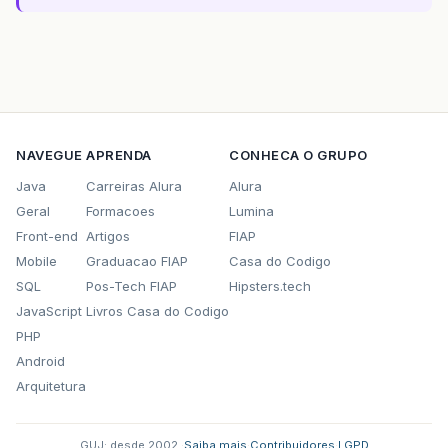
NAVEGUE
APRENDA
CONHECA O GRUPO
Java
Carreiras Alura
Alura
Geral
Formacoes
Lumina
Front-end
Artigos
FIAP
Mobile
Graduacao FIAP
Casa do Codigo
SQL
Pos-Tech FIAP
Hipsters.tech
JavaScript
Livros Casa do Codigo
PHP
Android
Arquitetura
GUJ: desde 2002.
·
Saiba mais
·
Contribuidores
·
LGPD