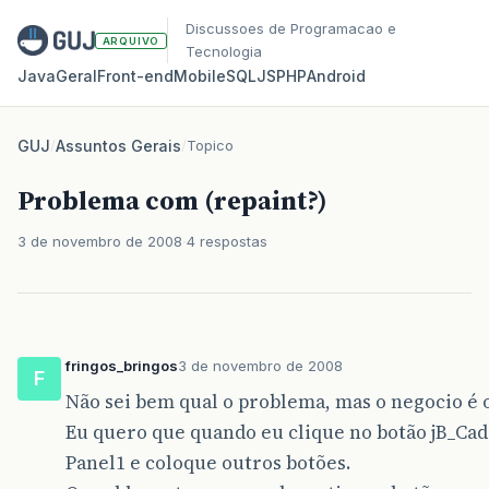
Discussoes de Programacao e
ARQUIVO
Tecnologia
Java
Geral
Front‑end
Mobile
SQL
JS
PHP
Android
GUJ
/
Assuntos Gerais
/
Topico
Problema com (repaint?)
3 de novembro de 2008
4 respostas
fringos_bringos
3 de novembro de 2008
F
Não sei bem qual o problema, mas o negocio é 
Eu quero que quando eu clique no botão jB_Cad
Panel1 e coloque outros botões.