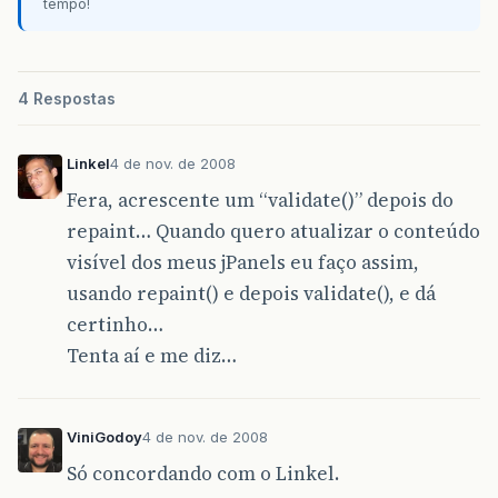
tempo!
public
void
loadCadastro
(){
clearScreen
();
jB_CadCliente
=
new
JButton
();
jB_CadCliente
.
setPreferredSize
(
new
Dim
Panel1
.
add
(
jB_CadCliente
);
4 Respostas
repaint
();
}
Linkel
4 de nov. de 2008
public
void
jB_CadastroActionPerformed
(
Act
Fera, acrescente um “validate()” depois do
loadCadastro
();
}
repaint… Quando quero atualizar o conteúdo
}
visível dos meus jPanels eu faço assim,
usando repaint() e depois validate(), e dá
certinho…
Tenta aí e me diz…
ViniGodoy
4 de nov. de 2008
Só concordando com o Linkel.