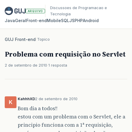
Discussoes de Programacao e
ARQUIVO
Tecnologia
Java
Geral
Front‑end
Mobile
SQL
JS
PHP
Android
GUJ
/
Front-end
/
Topico
Problema com requisição no Servlet
2 de setembro de 2010
1 resposta
KahhhXD
2 de setembro de 2010
K
Bom dia a todos!!
estou com um problema com o Servlet, ele a
principio funciona com a 1ª requisição,