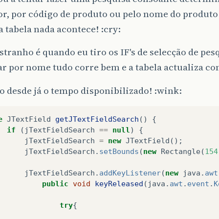
or, por código de produto ou pelo nome do produto.
a tabela nada acontece! :cry:
stranho é quando eu tiro os IF's de selecção de pesq
r por nome tudo corre bem e a tabela actualiza c
 desde já o tempo disponibilizado! :wink:
e
JTextField
getJTextFieldSearch
()
{
if
(
jTextFieldSearch
==
null
)
{
jTextFieldSearch
=
new
JTextField
();
jTextFieldSearch
.
setBounds
(
new
Rectangle
(
154
jTextFieldSearch
.
addKeyListener
(
new
java
.
awt
public
void
keyReleased
(
java
.
awt
.
event
.
K
try
{