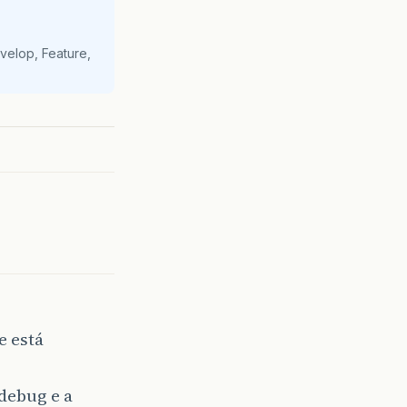
velop, Feature,
e está
 debug e a