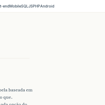
t‑end
Mobile
SQL
JS
PHP
Android
bela baseada em
o que.
nada opção do