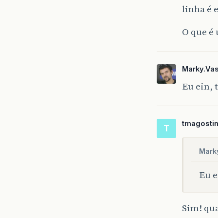
linha é 
O que é 
Marky.Va
Eu ein, 
tmagosti
T
Mark
Eu e
Sim! qua