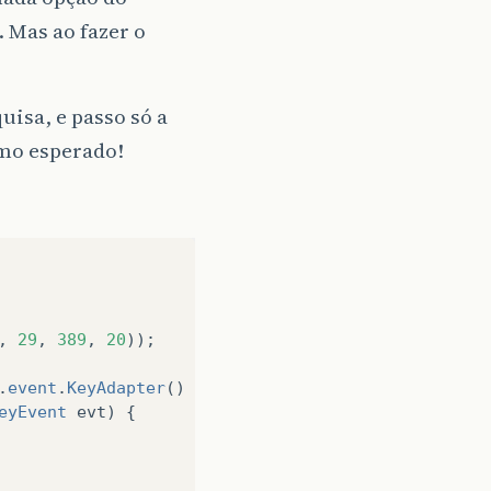
 Mas ao fazer o
uisa, e passo só a
omo esperado!
,
29
,
389
,
20
));
.
event
.
KeyAdapter
()
{
eyEvent
evt
)
{