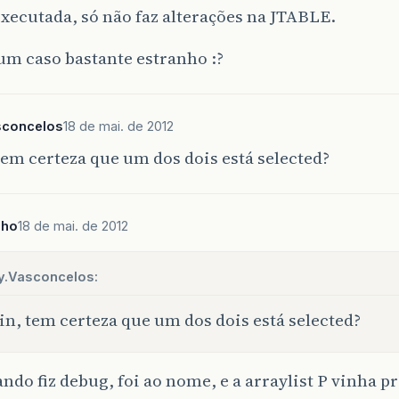
executada, só não faz alterações na JTABLE.
um caso bastante estranho :?
sconcelos
18 de mai. de 2012
tem certeza que um dos dois está selected?
nho
18 de mai. de 2012
y.Vasconcelos:
in, tem certeza que um dos dois está selected?
ndo fiz debug, foi ao nome, e a arraylist P vinha p