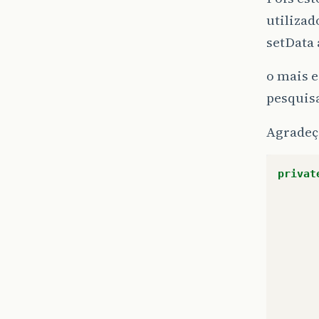
utilizad
setData 
o mais e
pesquisa
Agradeço
privat