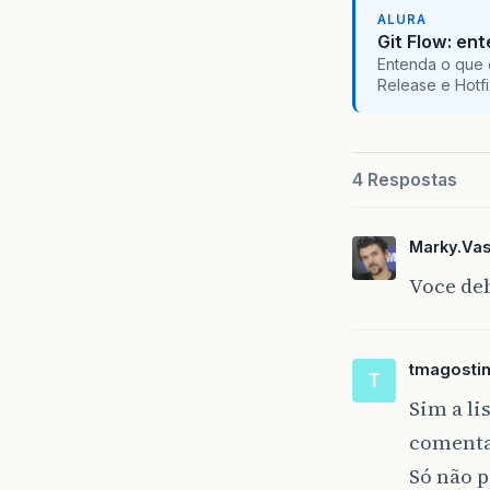
ALURA
Git Flow: en
Entenda o que 
Release e Hotf
4 Respostas
Marky.Va
Voce deb
tmagosti
T
Sim a lis
comenta
Só não p