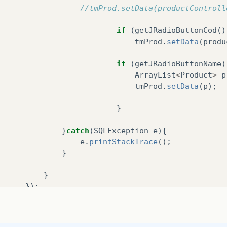
//tmProd.setData(productControll
if
(
getJRadioButtonCod
()
tmProd
.
setData
(
produ
if
(
getJRadioButtonName
(
ArrayList
<
Product
>
p
tmProd
.
setData
(
p
);
}
}
catch
(
SQLException
e
){
e
.
printStackTrace
();
}
}
});
}
return
jTextFieldSearch
;