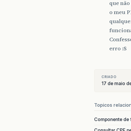
que não 
o meu P
qualquer
funcion
Confesso
erro :S
CRIADO
17 de maio d
Topicos relacio
Componente de 
Consultar CPF pe