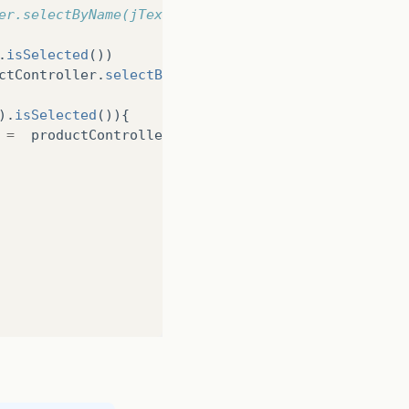
er.selectByName(jTextFieldSearch.
.
isSelected
())
ctController
.
selectByCod
(
jTextFieldSearch
.
getText
(
).
isSelected
()){
=
productController
.
selectByName
(
getJTextFieldSe