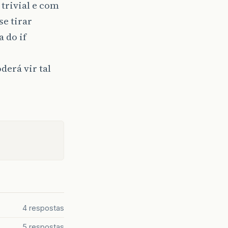
 trivial e com
e tirar
 do if
erá vir tal
4 respostas
5 respostas