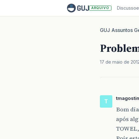
Discussoe
ARQUIVO
GUJ
Assuntos Ge
/
Proble
17 de maio de 201
tmagosti
T
Bom dia
após al
TOWEL, 
Pois est