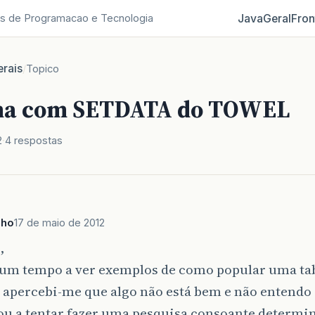
Java
Geral
Fron
s de Programacao e Tecnologia
rais
/
Topico
ma com SETDATA do TOWEL
2
4 respostas
nho
17 de maio de 2012
,
gum tempo a ver exemplos de como popular uma ta
apercebi-me que algo não está bem e não entendo 
ou a tentar fazer uma pesquisa consoante determi