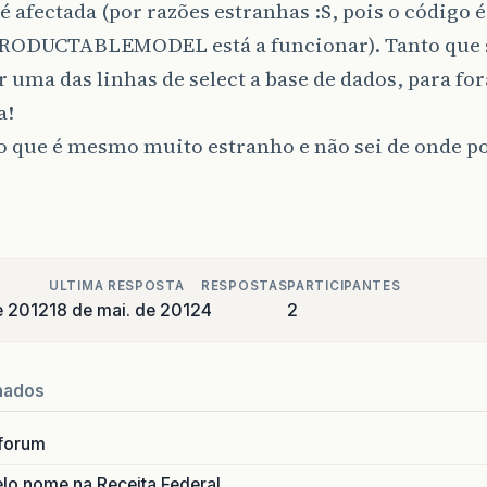
é afectada (por razões estranhas :S, pois o código é
RODUCTABLEMODEL está a funcionar). Tanto que s
 uma das linhas de select a base de dados, para fora
a!
 que é mesmo muito estranho e não sei de onde pod
ULTIMA RESPOSTA
RESPOSTAS
PARTICIPANTES
e 2012
18 de mai. de 2012
4
2
nados
forum
lo nome na Receita Federal