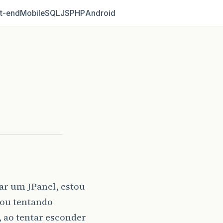
t‑end
Mobile
SQL
JS
PHP
Android
ar um JPanel, estou
tou tentando
, ao tentar esconder