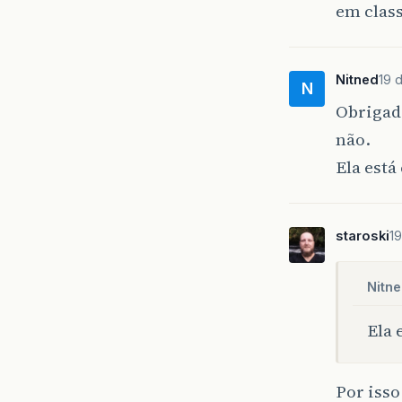
em clas
Nitned
19 
N
Obrigado
não.
Ela está
staroski
19
Nitne
Ela 
Por isso