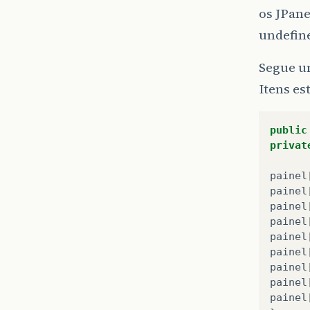
os JPan
undefine
Segue um
Itens e
public
privat
painel
painel
painel
painel
painel
painel
painel
painel
painel