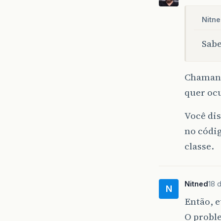
Nitne
Sabe
Chaman
quer ocu
Você dis
no códig
classe.
Nitned
18 
N
Então, e
O proble