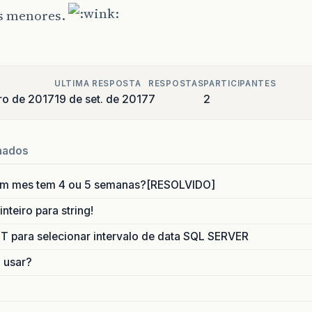
es menores.
ULTIMA RESPOSTA
RESPOSTAS
PARTICIPANTES
ro de 2017
19 de set. de 2017
7
2
nados
um mes tem 4 ou 5 semanas?[RESOLVIDO]
nteiro para string!
para selecionar intervalo de data SQL SERVER
o usar?