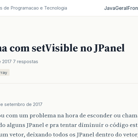
Java
Geral
Fron
s de Programacao e Tecnologia
a com setVisible no JPanel
e 2017
7 respostas
rray
de setembro de 2017
tou com um problema na hora de esconder ou cham
do alguns JPanel e pra tentar diminuir o código es
 um vetor, deixando todos os JPanel dentro do vetor