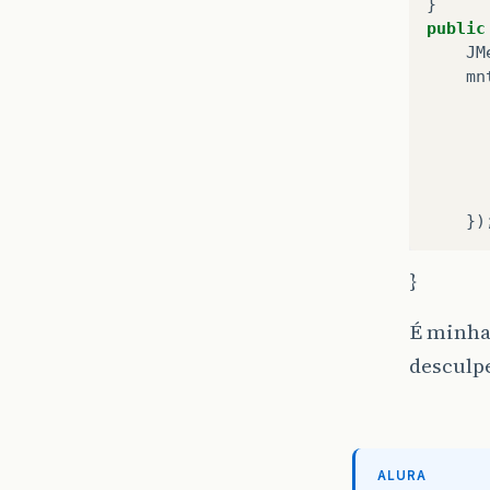
}
public
JM
mn
})
}
É minha 
desculpe
ALURA