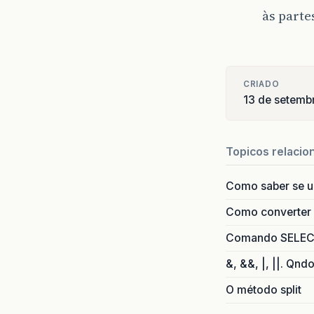
às part
CRIADO
13 de setemb
Topicos relacio
Como saber se 
Como converter i
Comando SELECT 
&, &&, |, ||. Qnd
O método split