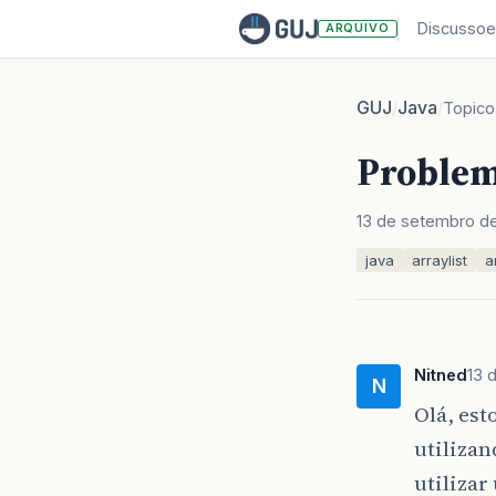
Discussoe
ARQUIVO
GUJ
Java
/
/
Topico
Problem
13 de setembro d
java
arraylist
a
Nitned
13 
N
Olá, es
utilizan
utilizar