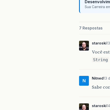
Desenvolvim
Sua Carreira e
7 Respostas
staroski
13
Você es
String
Nitned
13 
N
Sabe com
staroski
14