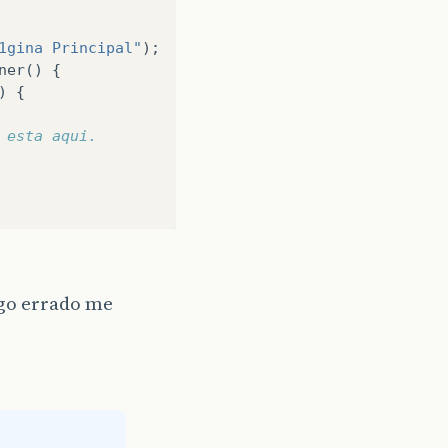
1gina Principal"
);
ner
()
{
)
{
 esta aqui.
lgo errado me