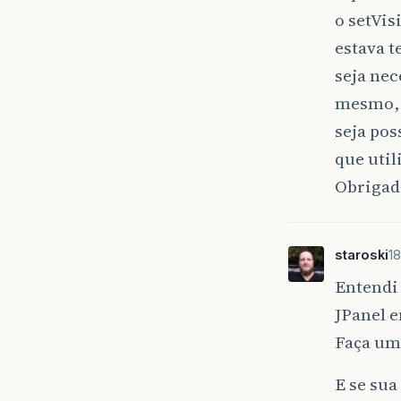
o setVis
estava t
seja nec
mesmo, 
seja pos
que util
Obrigad
staroski
18
Entendi 
JPanel e
Faça um 
E se sua