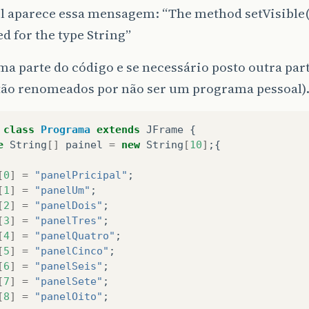
el aparece essa mensagem: “The method setVisible(
d for the type String”
a parte do código e se necessário posto outra pa
stão renomeados por não ser um programa pessoal)
class
Programa
extends
JFrame
{
e
String
[]
painel
=
new
String
[
10
]
;{
[
0
]
=
"panelPricipal"
;
[
1
]
=
"panelUm"
;
[
2
]
=
"panelDois"
;
[
3
]
=
"panelTres"
;
[
4
]
=
"panelQuatro"
;
[
5
]
=
"panelCinco"
;
[
6
]
=
"panelSeis"
;
[
7
]
=
"panelSete"
;
[
8
]
=
"panelOito"
;