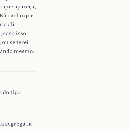
jo que apareça,
 Não acho que
ia ali
 caso isso
 ou se terei
lizando mesmo.
s do tipo
ia segregá-la