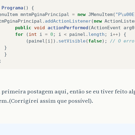
Programa
()
{
enuItem
mntmPginaPrincipal
=
new
JMenuItem
(
"P\u00E
tmPginaPrincipal
.
addActionListener
(
new
ActionListe
public
void
actionPerformed
(
ActionEvent
arg0
for
(
int
i
=
0
;
i
<
painel
.
length
;
i
++
)
{
(
painel
[
i
]
).
setVisible
(
false
);
// O erro
}
}
;
primeira postagem aqui, então se eu tiver feito a
m.(Corrigirei assim que possível).