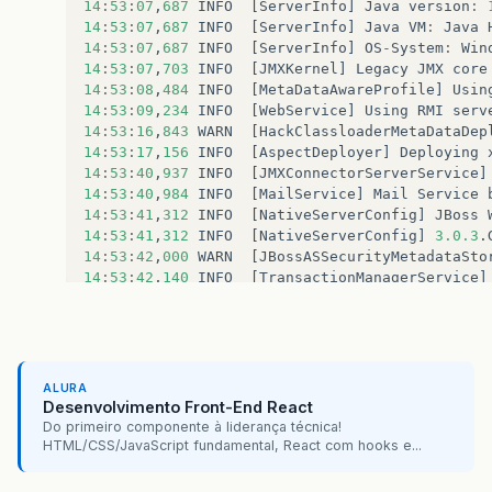
14
:
53
:
07
,
687
INFO
[
ServerInfo
]
Java
version
:
14
:
53
:
07
,
687
INFO
[
ServerInfo
]
Java
VM
:
Java
14
:
53
:
07
,
687
INFO
[
ServerInfo
]
OS
-
System
:
Win
14
:
53
:
07
,
703
INFO
[
JMXKernel
]
Legacy
JMX
core
14
:
53
:
08
,
484
INFO
[
MetaDataAwareProfile
]
Usin
14
:
53
:
09
,
234
INFO
[
WebService
]
Using
RMI
serv
14
:
53
:
16
,
843
WARN
[
HackClassloaderMetaDataDep
14
:
53
:
17
,
156
INFO
[
AspectDeployer
]
Deploying
14
:
53
:
40
,
937
INFO
[
JMXConnectorServerService
]
14
:
53
:
40
,
984
INFO
[
MailService
]
Mail
Service
14
:
53
:
41
,
312
INFO
[
NativeServerConfig
]
JBoss
14
:
53
:
41
,
312
INFO
[
NativeServerConfig
]
3.0.3
.
14
:
53
:
42
,
000
WARN
[
JBossASSecurityMetadataSto
14
:
53
:
42
,
140
INFO
[
TransactionManagerService
]
14
:
53
:
42
,
140
INFO
[
TransactionManagerService
]
14
:
53
:
42
,
296
INFO
[
TransactionManagerService
]
14
:
53
:
42
,
421
INFO
[
TransactionManagerService
]
14
:
53
:
42
,
421
INFO
[
TransactionManagerService
]
14
:
53
:
42
,
453
INFO
[
TransactionManagerService
]
ALURA
14
:
53
:
43
,
125
INFO
[
AprLifecycleListener
]
The
Desenvolvimento Front-End React
14
:
53
:
43
,
171
INFO
[
Http11Protocol
]
Initializi
Do primeiro componente à liderança técnica!
14
:
53
:
43
,
171
INFO
[
AjpProtocol
]
Initializing
HTML/CSS/JavaScript fundamental, React com hooks e...
14
:
53
:
43
,
171
INFO
[
Catalina
]
Initialization
p
14
:
53
:
43
,
171
INFO
[
StandardService
]
Starting