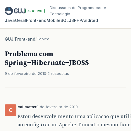
Discussoes de Programacao e
ARQUIVO
Tecnologia
Java
Geral
Front‑end
Mobile
SQL
JS
PHP
Android
GUJ
/
Front-end
/
Topico
Problema com
Spring+Hibernate+JBOSS
9 de fevereiro de 2010
2 respostas
callmatos
9 de fevereiro de 2010
C
Estou desenvolvimento uma aplicacao que uti
ao configurar no Apache Tomcat o mesmo func