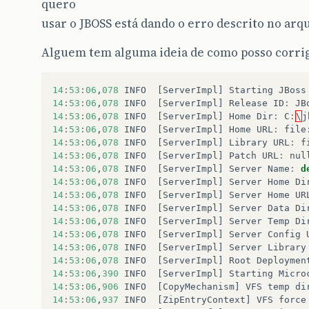
quero
usar o JBOSS está dando o erro descrito no arqu
Alguem tem alguma ideia de como posso corrigi
14
:
53
:
06
,
07
8
INFO
[
ServerImpl
]
Starting
JBoss
14
:
53
:
06
,
07
8
INFO
[
ServerImpl
]
Release
ID
:
JB
14
:
53
:
06
,
07
8
INFO
[
ServerImpl
]
Home
Dir
:
C
:
\
j
14
:
53
:
06
,
07
8
INFO
[
ServerImpl
]
Home
URL
:
file
14
:
53
:
06
,
07
8
INFO
[
ServerImpl
]
Library
URL
:
f
14
:
53
:
06
,
07
8
INFO
[
ServerImpl
]
Patch
URL
:
nul
14
:
53
:
06
,
07
8
INFO
[
ServerImpl
]
Server
Name
:
d
14
:
53
:
06
,
07
8
INFO
[
ServerImpl
]
Server
Home
Di
14
:
53
:
06
,
07
8
INFO
[
ServerImpl
]
Server
Home
UR
14
:
53
:
06
,
07
8
INFO
[
ServerImpl
]
Server
Data
Di
14
:
53
:
06
,
07
8
INFO
[
ServerImpl
]
Server
Temp
Di
14
:
53
:
06
,
07
8
INFO
[
ServerImpl
]
Server
Config
14
:
53
:
06
,
07
8
INFO
[
ServerImpl
]
Server
Library
14
:
53
:
06
,
07
8
INFO
[
ServerImpl
]
Root
Deploymen
14
:
53
:
06
,
390
INFO
[
ServerImpl
]
Starting
Micro
14
:
53
:
06
,
906
INFO
[
CopyMechanism
]
VFS
temp
di
14
:
53
:
06
,
937
INFO
[
ZipEntryContext
]
VFS
force