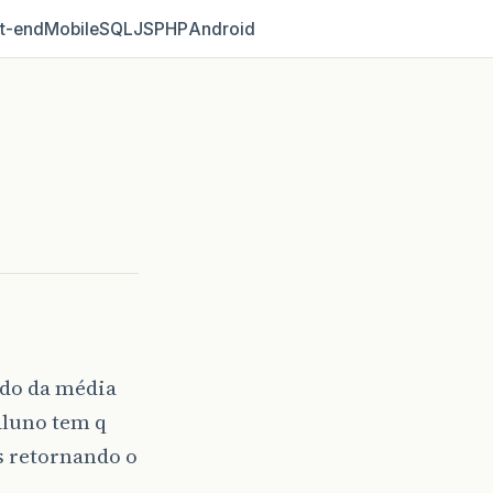
t‑end
Mobile
SQL
JS
PHP
Android
ndo da média
Aluno tem q
ns retornando o