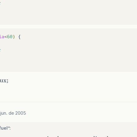
;
ia
<
60
)
{

;
ux;
 jun. de 2005
uel”: