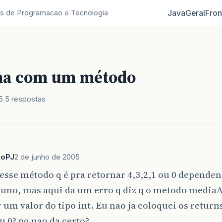
Java
Geral
Fron
s de Programacao e Tecnologia
ma com um método
5
5 respostas
doPJ
2 de junho de 2005
 esse método q é pra retornar 4,3,2,1 ou 0 depende
luno, mas aqui da um erro q diz q o metodo media
 um valor do tipo int. Eu nao ja coloquei os retur
ou 0? pq nao da certo?