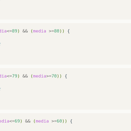
dia
<=
89
)
&&
(
media
>=
80
))
{

;
dia
<=
79
)
&&
(
media
>=
70
))
{

;
edia
<=
69
)
&&
(
media
>=
60
))
{
