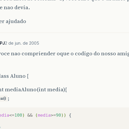
e nao devia.
er ajudado
lPJ
2 de jun. de 2005
 voce nao compriender oque o codigo do nosso amig
lass Aluno {
int mediaAluno(int media){
;
x=0
edia
<=
100
)
&&
(
media
>=
90
))
{

;