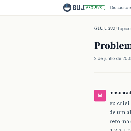
Discussoe
ARQUIVO
GUJ
Java
/
/
Topico
Proble
2 de junho de 200
mascara
M
eu criei
de um a
retornar
4,3,2,1 