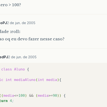
ro > 100?
doPJ
2 de jun. de 2005
dade :roll:
o oq eu devo fazer nesse caso?
tedPJ
2 de jun. de 2005
class
Aluno
{

ic
int
mediaAluno
(
int
media
)
((
media
<=
100
)
&&
(
media
>=
90
))
turn
4
;