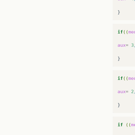
if
((
me
aux
=
3
if
((
me
aux
=
2
if
((
m