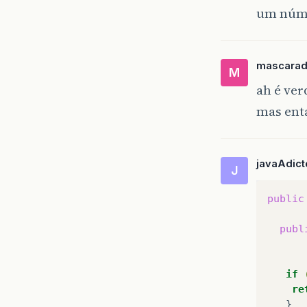
um núme
mascara
M
ah é ver
mas enta
javaAdic
J
public
publ
if
re