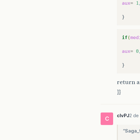
aux
=
1
if
(
med
aux
=
0
return a
}}
clvPJ
2 de
C
“Saga_f