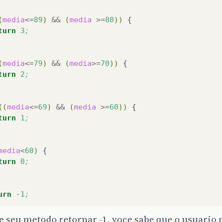
(
media
<=
89
)
&&
(
media
>=
80
))
turn
3
;
(
media
<=
79
)
&&
(
media
>=
70
))
turn
2
;
((
media
<=
69
)
&&
(
media
>=
60
))
turn
1
;
media
<
60
)
turn
0
;
urn
-
1
;
e seu metodo retornar -1, voce sabe que o usuario