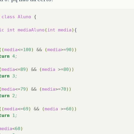
class
Aluno
{

ic
int
mediaAluno
(
int
media
)
((
media
<=
100
)
&&
(
media
>=
90
))
turn
4
;
(
media
<=
89
)
&&
(
media
>=
80
))
turn
3
;
(
media
<=
79
)
&&
(
media
>=
70
))
turn
2
;
((
media
<=
69
)
&&
(
media
>=
60
))
turn
1
;
media
<
60
)