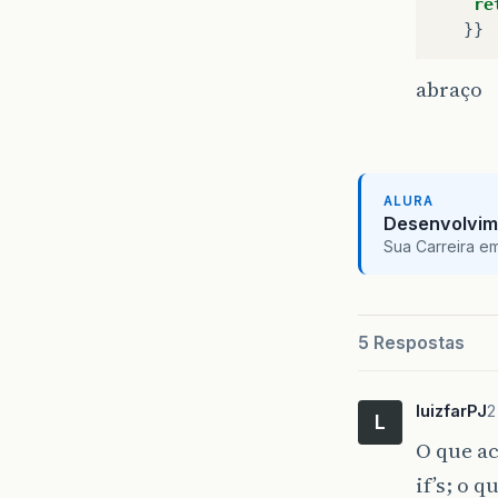
re
abraço
ALURA
Desenvolvim
Sua Carreira e
5 Respostas
luizfarPJ
2
L
O que ac
if’s; o