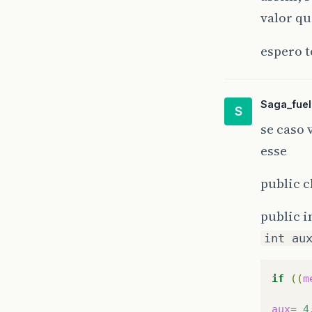
valor qu
espero t
Saga_fue
S
se caso
esse
public c
public 
int au
if
((
m
aux
=
4