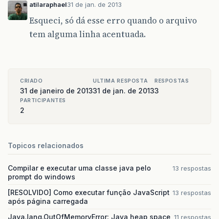
atilaraphael
31 de jan. de 2013
Esqueci, só dá esse erro quando o arquivo
tem alguma linha acentuada.
CRIADO
ULTIMA RESPOSTA
RESPOSTAS
31 de janeiro de 2013
31 de jan. de 2013
3
PARTICIPANTES
2
Topicos relacionados
Compilar e executar uma classe java pelo
13 respostas
prompt do windows
[RESOLVIDO] Como executar função JavaScript
13 respostas
após página carregada
Java.lang.OutOfMemoryError: Java heap space
11 respostas