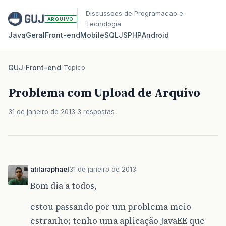
Discussoes de Programacao e
ARQUIVO
Tecnologia
Java
Geral
Front‑end
Mobile
SQL
JS
PHP
Android
GUJ
/
Front-end
/
Topico
Problema com Upload de Arquivo
31 de janeiro de 2013
3 respostas
atilaraphael
31 de janeiro de 2013
Bom dia a todos,
estou passando por um problema meio
estranho; tenho uma aplicação JavaEE que