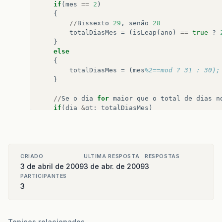
if
(
mes
==
2
)
{
//
Bissexto
29
,
senão
28
totalDiasMes
=
(
isLeap
(
ano
)
==
true
?
}
else
{
totalDiasMes
=
(
mes
%2==mod ? 31 : 30);
}
//
Se
o
dia
for
maior
que
o
total
de
dias
n
if
(
dia
&
gt
;
totalDiasMes
)
dia
=
totalDiasMes
;
else
if
(
dia
&
lt
;=
0
)
dia
=
1
;
//
Se
o
mês
for
maior
que
12
então
seta
o
m
if
(
mes
&
gt
;
12
)
CRIADO
ULTIMA RESPOSTA
RESPOSTAS
mes
=
12
;
3 de abril de 2009
3 de abr. de 2009
3
else
if
(
mes
&
lt
;=
0
)
PARTICIPANTES
mes
=
1
;
3
//
NÃO
TESTEI
ISTO
AINDA
if
(
dia
.
length
==
1
)
dia
=
"0"
+
dia
;
Topicos relacionados