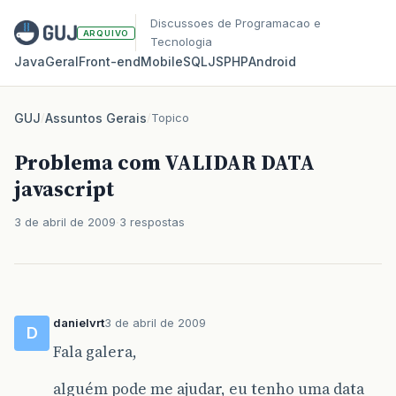
Discussoes de Programacao e
ARQUIVO
Tecnologia
Java
Geral
Front‑end
Mobile
SQL
JS
PHP
Android
GUJ
/
Assuntos Gerais
/
Topico
Problema com VALIDAR DATA
javascript
3 de abril de 2009
3 respostas
danielvrt
3 de abril de 2009
D
Fala galera,
alguém pode me ajudar, eu tenho uma data