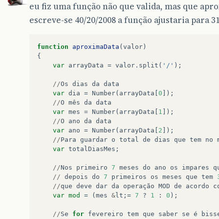
eu fiz uma função não que valida, mas que aprox
escreve-se 40/20/2008 a função ajustaria para 3
function
aproximaData
(
valor
)
{
var
arrayData
=
valor
.
split
(
'/'
);
//
Os
dias
da
data
var
dia
=
Number
(
arrayData
[
0
]);
//
O
mês
da
data
var
mes
=
Number
(
arrayData
[
1
]);
//
O
ano
da
data
var
ano
=
Number
(
arrayData
[
2
]);
//
Para
guardar
o
total
de
dias
que
tem
no
var
totalDiasMes
;
//
Nos
primeiro
7
meses
do
ano
os
impares
q
//
depois
do
7
primeiros
os
meses
que
tem
//
que
deve
dar
da
operação
MOD
de
acordo
c
var
mod
=
(
mes
&
lt
;=
7
?
1
:
0
);
//
Se
for
fevereiro
tem
que
saber
se
é
biss