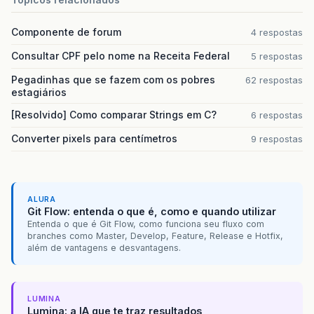
return
(
dia
+
'/'
+
mes
+
'/'
+
ano
);
Componente de forum
4 respostas
}
Consultar CPF pelo nome na Receita Federal
5 respostas
function
isLeap
(
year
)
{
Pegadinhas que se fazem com os pobres
62 respostas
estagiários
return
(
year
% 4 == 0 && (year % 100 != 0
}
[Resolvido] Como comparar Strings em C?
6 respostas
Converter pixels para centímetros
9 respostas
ALURA
Git Flow: entenda o que é, como e quando utilizar
Entenda o que é Git Flow, como funciona seu fluxo com
branches como Master, Develop, Feature, Release e Hotfix,
além de vantagens e desvantagens.
LUMINA
Lumina: a IA que te traz resultados