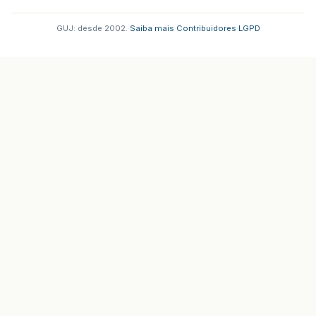
GUJ: desde 2002.
·
Saiba mais
·
Contribuidores
·
LGPD