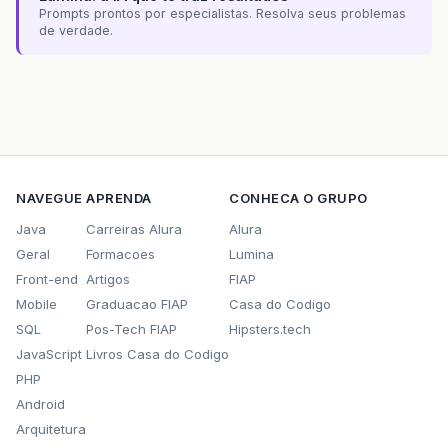
Prompts prontos por especialistas. Resolva seus problemas
de verdade.
NAVEGUE
APRENDA
CONHECA O GRUPO
Java
Carreiras Alura
Alura
Geral
Formacoes
Lumina
Front-end
Artigos
FIAP
Mobile
Graduacao FIAP
Casa do Codigo
SQL
Pos-Tech FIAP
Hipsters.tech
JavaScript
Livros Casa do Codigo
PHP
Android
Arquitetura