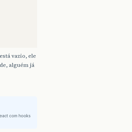
está vazio, ele
de, alguém já
React com hooks