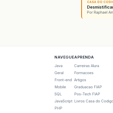
CASA DO COD
Desmistifica
Por Raphael A
NAVEGUE
APRENDA
Java
Carreiras Alura
Geral
Formacoes
Front-end
Artigos
Mobile
Graduacao FIAP
SQL
Pos-Tech FIAP
JavaScript
Livros Casa do Codig
PHP