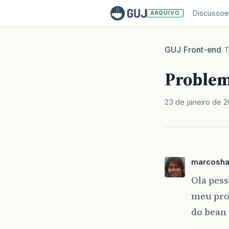
Discussoe
ARQUIVO
GUJ
Front-end
/
/
T
Problem
23 de janeiro de 
marcosha
Ola pess
meu prob
do bean 