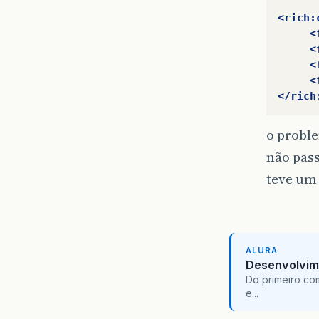
<rich:
<
<
<
<
</rich
o proble
não pass
teve um
ALURA
Desenvolvim
Do primeiro co
e...