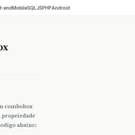
t‑end
Mobile
SQL
JS
PHP
Android
ox
 um combobox
a propeiedade
codigo abaixo: