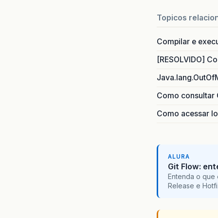
Topicos relacio
Compilar e exec
[RESOLVIDO] Com
Java.lang.OutOf
Como consultar 
Como acessar lo
ALURA
Git Flow: en
Entenda o que 
Release e Hotf