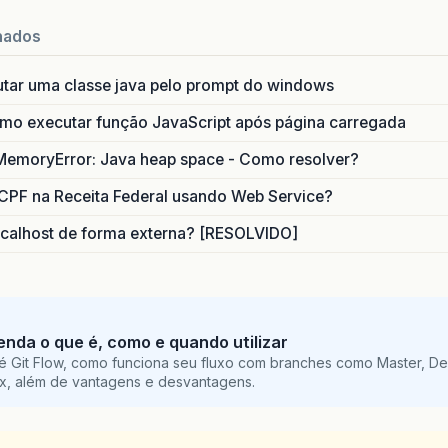
nados
utar uma classe java pelo prompt do windows
o executar função JavaScript após página carregada
MemoryError: Java heap space - Como resolver?
CPF na Receita Federal usando Web Service?
calhost de forma externa? [RESOLVIDO]
tenda o que é, como e quando utilizar
é Git Flow, como funciona seu fluxo com branches como Master, De
ix, além de vantagens e desvantagens.