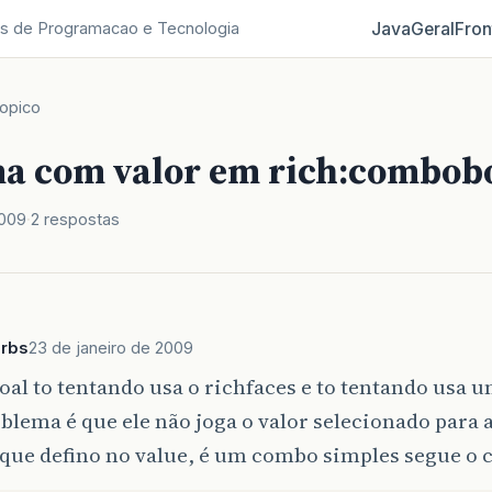
Java
Geral
Fron
s de Programacao e Tecnologia
opico
a com valor em rich:combob
2009
2 respostas
rbs
23 de janeiro de 2009
oal to tentando usa o richfaces e to tentando usa
lema é que ele não joga o valor selecionado para 
que defino no value, é um combo simples segue o 