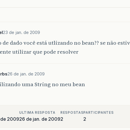
el
23 de jan. de 2009
o de dado você está utlizando no bean?? se não esti
tente utilizar que pode resolver
rbs
26 de jan. de 2009
tilizando uma String no meu bean
ULTIMA RESPOSTA
RESPOSTAS
PARTICIPANTES
o de 2009
26 de jan. de 2009
2
2