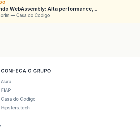
IGO
ndo WebAssembly: Alta performance,...
morim — Casa do Codigo
CONHECA O GRUPO
Alura
FIAP
Casa do Codigo
Hipsters.tech
o