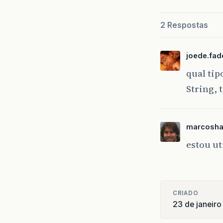
2 Respostas
joede.fad
qual tip
String, 
marcosha
estou u
CRIADO
23 de janeir