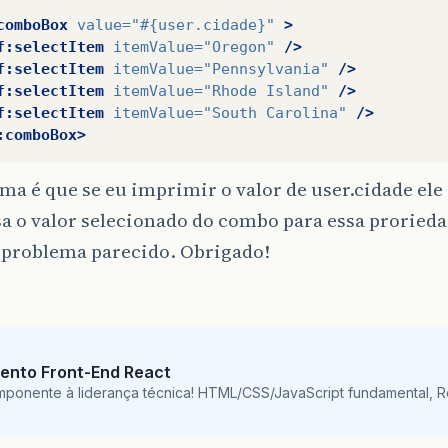
comboBox
value=
"#{user.cidade}"
>
f:selectItem
itemValue=
"Oregon"
/>
f:selectItem
itemValue=
"Pennsylvania"
/>
f:selectItem
itemValue=
"Rhode Island"
/>
f:selectItem
itemValue=
"South Carolina"
/>
:comboBox>
ma é que se eu imprimir o valor de user.cidade ele 
a o valor selecionado do combo para essa prorieda
 problema parecido. Obrigado!
ento Front-End React
mponente à liderança técnica! HTML/CSS/JavaScript fundamental, 