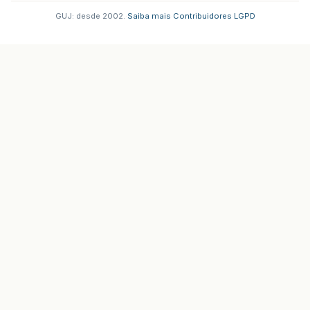
GUJ: desde 2002.
·
Saiba mais
·
Contribuidores
·
LGPD