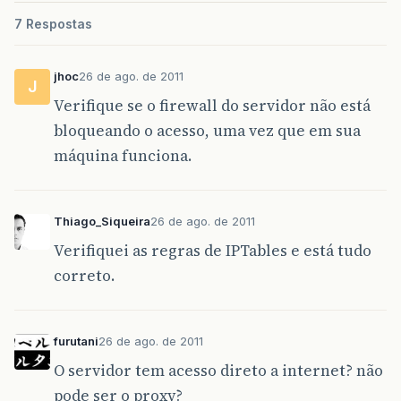
at
br
.
com
.
agrofauna
.
carrinho
.
ProdutoCo
7 Respostas
at
br
.
com
.
agrofauna
.
carrinho
.
ProdutoCo
jhoc
26 de ago. de 2011
J
Verifique se o firewall do servidor não está
bloqueando o acesso, uma vez que em sua
máquina funciona.
Thiago_Siqueira
26 de ago. de 2011
Verifiquei as regras de IPTables e está tudo
correto.
furutani
26 de ago. de 2011
O servidor tem acesso direto a internet? não
pode ser o proxy?