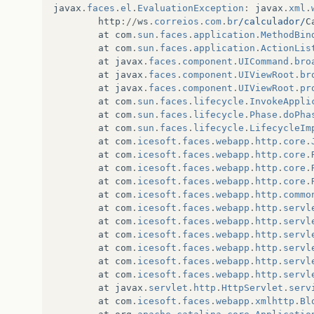
javax
.
faces
.
el
.
EvaluationException
:
javax
.
xml
.
http
://
ws
.
correios
.
com
.
br
/calculador/
C
at
com
.
sun
.
faces
.
application
.
MethodBin
at
com
.
sun
.
faces
.
application
.
ActionLis
at
javax
.
faces
.
component
.
UICommand
.
bro
at
javax
.
faces
.
component
.
UIViewRoot
.
br
at
javax
.
faces
.
component
.
UIViewRoot
.
pr
at
com
.
sun
.
faces
.
lifecycle
.
InvokeAppli
at
com
.
sun
.
faces
.
lifecycle
.
Phase
.
doPha
at
com
.
sun
.
faces
.
lifecycle
.
LifecycleIm
at
com
.
icesoft
.
faces
.
webapp
.
http
.
core
.
at
com
.
icesoft
.
faces
.
webapp
.
http
.
core
.
at
com
.
icesoft
.
faces
.
webapp
.
http
.
core
.
at
com
.
icesoft
.
faces
.
webapp
.
http
.
core
.
at
com
.
icesoft
.
faces
.
webapp
.
http
.
commo
at
com
.
icesoft
.
faces
.
webapp
.
http
.
servl
at
com
.
icesoft
.
faces
.
webapp
.
http
.
servl
at
com
.
icesoft
.
faces
.
webapp
.
http
.
servl
at
com
.
icesoft
.
faces
.
webapp
.
http
.
servl
at
com
.
icesoft
.
faces
.
webapp
.
http
.
servl
at
com
.
icesoft
.
faces
.
webapp
.
http
.
servl
at
javax
.
servlet
.
http
.
HttpServlet
.
serv
at
com
.
icesoft
.
faces
.
webapp
.
xmlhttp
.
Bl