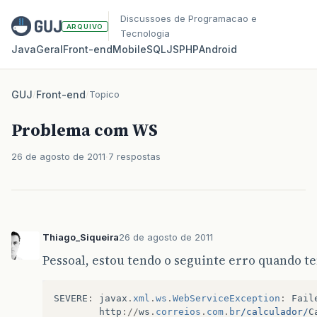
Discussoes de Programacao e
ARQUIVO
Tecnologia
Java
Geral
Front‑end
Mobile
SQL
JS
PHP
Android
GUJ
/
Front-end
/
Topico
Problema com WS
26 de agosto de 2011
7 respostas
Thiago_Siqueira
26 de agosto de 2011
Pessoal, estou tendo o seguinte erro quando t
SEVERE
:
javax
.
xml
.
ws
.
WebServiceException
:
Fail
http
://
ws
.
correios
.
com
.
br
/calculador/
C