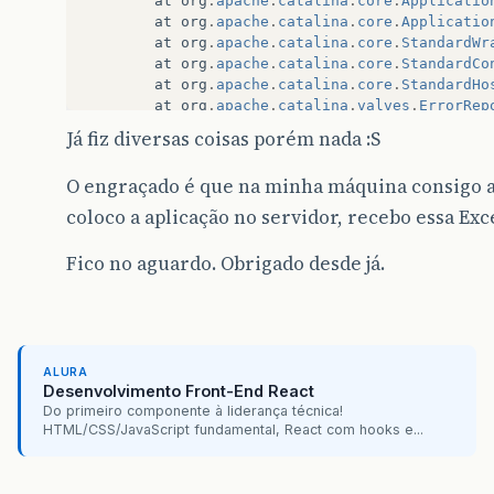
at
org
.
apache
.
catalina
.
core
.
Applicatio
at
org
.
apache
.
catalina
.
core
.
Applicatio
at
org
.
apache
.
catalina
.
core
.
StandardWr
at
org
.
apache
.
catalina
.
core
.
StandardCo
at
org
.
apache
.
catalina
.
core
.
StandardHo
at
org
.
apache
.
catalina
.
valves
.
ErrorRep
at
org
.
apache
.
catalina
.
core
.
StandardEn
Já fiz diversas coisas porém nada :S
at
org
.
apache
.
catalina
.
connector
.
Coyot
at
org
.
apache
.
coyote
.
http11
.
Http11Proc
O engraçado é que na minha máquina consigo 
at
org
.
apache
.
coyote
.
http11
.
Http11Prot
at
org
.
apache
.
tomcat
.
util
.
net
.
JIoEndpo
coloco a aplicação no servidor, recebo essa Exc
at
java
.
lang
.
Thread
.
run
(
Thread
.
java
:
66
Caused
by
:
javax
.
xml
.
ws
.
WebServiceException
:
F
Fico no aguardo. Obrigado desde já.
http
://
ws
.
correios
.
com
.
br
/calculador/
C
at
com
.
sun
.
xml
.
ws
.
wsdl
.
parser
.
RuntimeW
at
com
.
sun
.
xml
.
ws
.
wsdl
.
parser
.
RuntimeW
at
com
.
sun
.
xml
.
ws
.
wsdl
.
parser
.
RuntimeW
at
com
.
sun
.
xml
.
ws
.
client
.
WSServiceDele
ALURA
at
com
.
sun
.
xml
.
ws
.
client
.
WSServiceDele
Desenvolvimento Front-End React
at
com
.
sun
.
xml
.
ws
.
client
.
WSServiceDele
Do primeiro componente à liderança técnica!
at
com
.
sun
.
xml
.
ws
.
spi
.
ProviderImpl
.
cre
HTML/CSS/JavaScript fundamental, React com hooks e...
at
javax
.
xml
.
ws
.
Service
.<
init
>(
Service
at
br
.
com
.
agrofauna
.
correios
.
client
.
Ca
at
br
.
com
.
agrofauna
.
correios
.
client
.
Ca