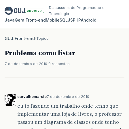
Discussoes de Programacao e
ARQUIVO
Tecnologia
Java
Geral
Front‑end
Mobile
SQL
JS
PHP
Android
GUJ
/
Front-end
/
Topico
Problema como listar
7 de dezembro de 2010
0 respostas
carvalhomarcio
7 de dezembro de 2010
eu to fazendo um trabalho onde tenho que
implementar uma loja de livros, o professor
passou um diagrama de classes onde tenho