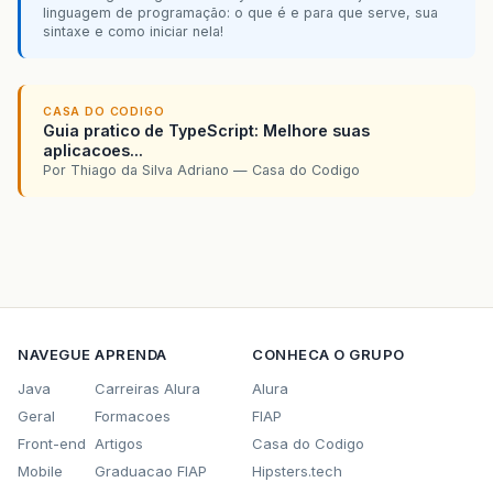
linguagem de programação: o que é e para que serve, sua
sintaxe e como iniciar nela!
CASA DO CODIGO
Guia pratico de TypeScript: Melhore suas
aplicacoes...
Por Thiago da Silva Adriano — Casa do Codigo
NAVEGUE
APRENDA
CONHECA O GRUPO
Java
Carreiras Alura
Alura
Geral
Formacoes
FIAP
Front-end
Artigos
Casa do Codigo
Mobile
Graduacao FIAP
Hipsters.tech