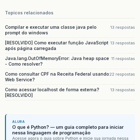
Topicos relacionados
Compilar e executar uma classe java pelo
13 respostas
prompt do windows
[RESOLVIDO] Como executar função JavaScript
13 respostas
após página carregada
Java.lang.OutOfMemoryError: Java heap space
11 respostas
- Como resolver?
Como consultar CPF na Receita Federal usando
22 respostas
Web Service?
Como acessar localhost de forma externa?
13 respostas
[RESOLVIDO]
ALURA
O que é Python? — um guia completo para iniciar
nessa linguagem de programação
Acesse agora o guia sobre Python e inicie sua jornada nessa