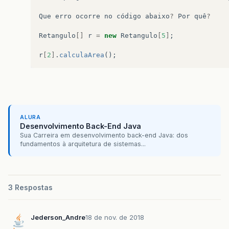
Que
erro
ocorre
no
código
abaixo
?
Por
quê
?
Retangulo
[]
r
=
new
Retangulo
[
5
]
;
r
[
2
]
.
calculaArea
();
ALURA
Desenvolvimento Back-End Java
Sua Carreira em desenvolvimento back-end Java: dos
fundamentos à arquitetura de sistemas...
3 Respostas
Jederson_Andre
18 de nov. de 2018