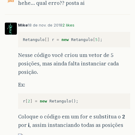
hehe… qual erro?? posta ai
Mike
18 de nov. de 2018
2 likes
Retangulo
[]
r
=
new
Retangulo
[
5
]
;
Nesse código você criou um vetor de 5
posições, mas ainda falta instanciar cada
posição.
Ex:
r
[
2
]
=
new
Retangulo
();
Coloque o código em um for e substitua o
2
por
i
, assim instanciando todas as posições