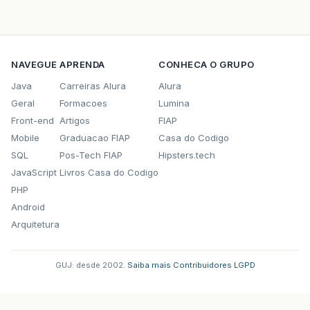
NAVEGUE
APRENDA
CONHECA O GRUPO
Java
Carreiras Alura
Alura
Geral
Formacoes
Lumina
Front-end
Artigos
FIAP
Mobile
Graduacao FIAP
Casa do Codigo
SQL
Pos-Tech FIAP
Hipsters.tech
JavaScript
Livros Casa do Codigo
PHP
Android
Arquitetura
GUJ: desde 2002.
·
Saiba mais
·
Contribuidores
·
LGPD