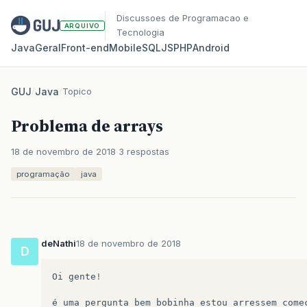
Discussoes de Programacao e
ARQUIVO
Tecnologia
Java
Geral
Front‑end
Mobile
SQL
JS
PHP
Android
GUJ
/
Java
/
Topico
Problema de arrays
18 de novembro de 2018
3 respostas
programação
java
deNathi
18 de novembro de 2018
D
Oi
gente
!
é
uma
pergunta
bem
bobinha
estou
arressem
come