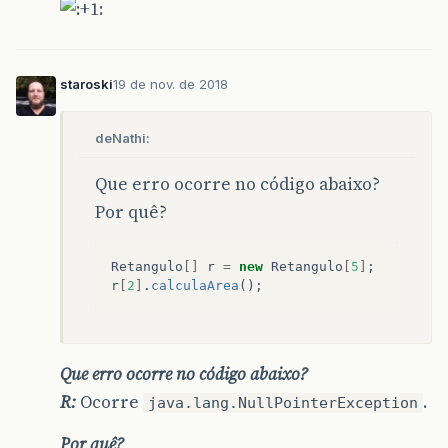
staroski
19 de nov. de 2018
deNathi:
Que erro ocorre no código abaixo?
Por quê?
Retangulo
[]
r
=
new
Retangulo
[
5
]
;
r
[
2
]
.
calculaArea
();
Que erro ocorre no código abaixo?
R:
Ocorre
.
java.lang.NullPointerException
Por quê?