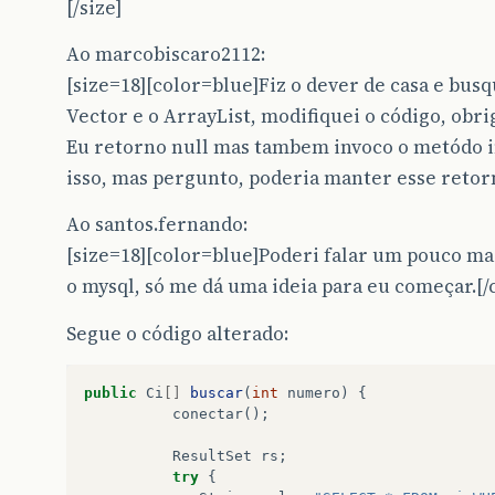
[/size]
Ao marcobiscaro2112:
[size=18][color=blue]Fiz o dever de casa e busq
Vector e o ArrayList, modifiquei o código, obri
Eu retorno null mas tambem invoco o metódo 
isso, mas pergunto, poderia manter esse retorno
Ao santos.fernando:
[size=18][color=blue]Poderi falar um pouco mai
o mysql, só me dá uma ideia para eu começar.[/c
Segue o código alterado:
public
Ci
[]
buscar
(
int
numero
)
{
conectar
();
ResultSet
rs
;
try
{