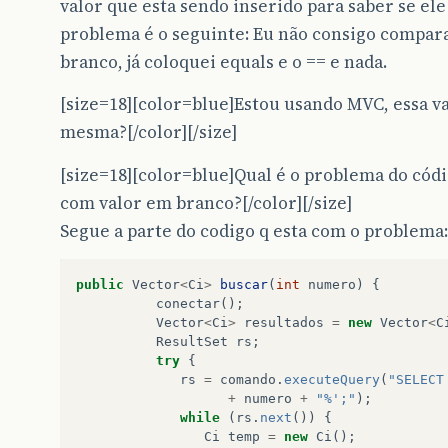
valor que esta sendo inserido para saber se ele 
problema é o seguinte: Eu não consigo compara
branco, já coloquei equals e o == e nada.
[size=18][color=blue]Estou usando MVC, essa val
mesma?[/color][/size]
[size=18][color=blue]Qual é o problema do cód
com valor em branco?[/color][/size]
Segue a parte do codigo q esta com o problema:
public
Vector
<
Ci
>
buscar
(
int
numero
)
{
conectar
();
Vector
<
Ci
>
resultados
=
new
Vector
<
C
ResultSet
rs
;
try
{
rs
=
comando
.
executeQuery
(
"SELECT
+
numero
+
"%';"
);
while
(
rs
.
next
())
{
Ci
temp
=
new
Ci
();