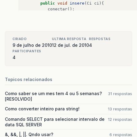
public
void
insere
(
Ci
ci
){
conectar
();
DaoCi
daoCi
=
new
DaoCi
();
if
(
daoCi
.
buscar
(
ci
.
getNumero
()).
length
=
try
{
CRIADO
ULTIMA RESPOSTA
RESPOSTAS
comando
.
executeUpdate
(
"INSERT INTO
9 de julho de 2010
12 de jul. de 2010
4
+
ci
.
getNumero
()
+
"' )"
);
PARTICIPANTES
4
System
.
out
.
println
(
"Inserida!"
);
}
catch
(
SQLException
e
)
{
imprimeErro
(
"Erro ao inserir CI"
,
}
finally
{
Topicos relacionados
fechar
();
}
Como saber se um mes tem 4 ou 5 semanas?
31 respostas
[RESOLVIDO]
}
else
{
System
.
out
.
println
(
"já tem"
+
daoCi
.
Como converter inteiro para string!
13 respostas
}
Comando SELECT para selecionar intervalo de
12 respostas
data SQL SERVER
}
&, &&, |, ||. Qndo usar?
6 respostas