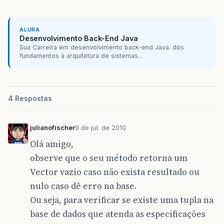
System
.
out
.
println
(
"Inserida!"
);
}
catch
(
SQLException
e
)
{
imprimeErro
(
"Erro ao inserir CI"
,
ALURA
}
finally
{
Desenvolvimento Back-End Java
fechar
();
Sua Carreira em desenvolvimento back-end Java: dos
}
fundamentos à arquitetura de sistemas...
}
else
{
System
.
out
.
println
(
"já tem"
+
daoCi
.
}
4 Respostas
}
julianofischer
9 de jul. de 2010
Olá amigo,
observe que o seu método retorna um
Vector vazio caso não exista resultado ou
nulo caso dê erro na base.
Ou seja, para verificar se existe uma tupla na
base de dados que atenda as especificações