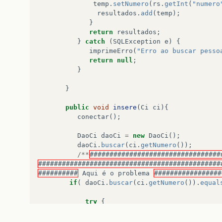
temp
.
setNumero
(
rs
.
getInt
(
"numero
resultados
.
add
(
temp
);
}
return
resultados
;
}
catch
(
SQLException
e
)
{
imprimeErro
(
"Erro ao buscar pesso
return
null
;
}
}
public
void
insere
(
Ci
ci
){
conectar
();
DaoCi
daoCi
=
new
DaoCi
();
daoCi
.
buscar
(
ci
.
getNumero
());
/**
#################################
##############################################
##########
Aqui
é
o
problema
#################
if
(
daoCi
.
buscar
(
ci
.
getNumero
()).
equal
try
{
comando
.
executeUpdate
(
"INSERT INTO
+
ci
.
getNumero
()
+
"' )"
);