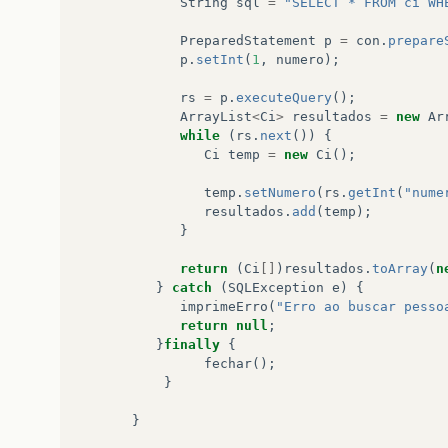
String
sql
=
"SELECT * FROM ci WH
PreparedStatement
p
=
con
.
prepare
p
.
setInt
(
1
,
numero
);
rs
=
p
.
executeQuery
();
ArrayList
<
Ci
>
resultados
=
new
Ar
while
(
rs
.
next
())
{
Ci
temp
=
new
Ci
();
temp
.
setNumero
(
rs
.
getInt
(
"nume
resultados
.
add
(
temp
);
}
return
(
Ci
[]
)
resultados
.
toArray
(
n
}
catch
(
SQLException
e
)
{
imprimeErro
(
"Erro ao buscar pesso
return
null
;
}
finally
{
fechar
();
}
}