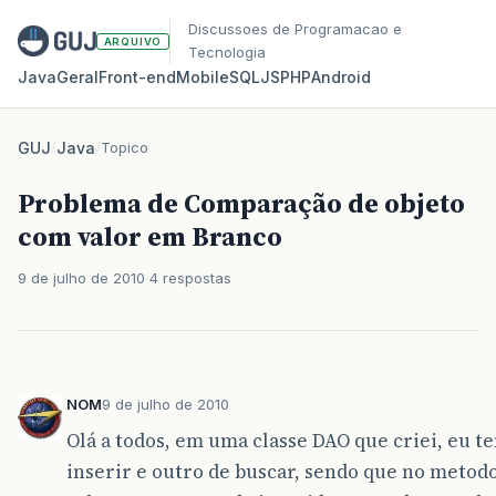
Discussoes de Programacao e
ARQUIVO
Tecnologia
Java
Geral
Front‑end
Mobile
SQL
JS
PHP
Android
GUJ
/
Java
/
Topico
Problema de Comparação de objeto
com valor em Branco
9 de julho de 2010
4 respostas
NOM
9 de julho de 2010
Olá a todos, em uma classe DAO que criei, eu 
inserir e outro de buscar, sendo que no metod