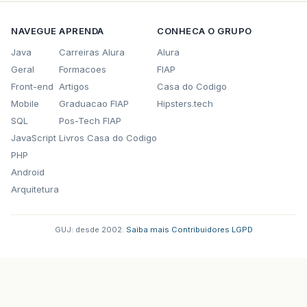
NAVEGUE
APRENDA
CONHECA O GRUPO
Java
Carreiras Alura
Alura
Geral
Formacoes
FIAP
Front-end
Artigos
Casa do Codigo
Mobile
Graduacao FIAP
Hipsters.tech
SQL
Pos-Tech FIAP
JavaScript
Livros Casa do Codigo
PHP
Android
Arquitetura
GUJ: desde 2002.
·
Saiba mais
·
Contribuidores
·
LGPD