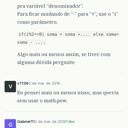
pra variável “denominador”.
Para ficar mudando de “-” para “+”, use o “i”
como parâmetro.
if(i%2==0) soma = soma +.... else soma=
soma - ....
Algo mais ou menos assim, se tiver com
alguma dúvida pergunte
v7136
3 de mai. de 2016
V
Eu pensei mais ou menos nisso, mas queria
sem usar o math.pow.
GabrielTI
3 de mai. de 2016
1 like
G