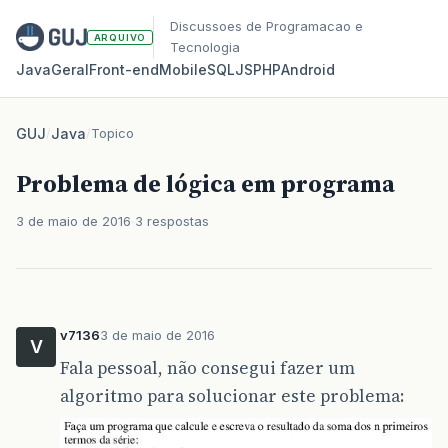
Discussoes de Programacao e
ARQUIVO
Tecnologia
Java
Geral
Front‑end
Mobile
SQL
JS
PHP
Android
GUJ
/
Java
/
Topico
Problema de lógica em programa
3 de maio de 2016
3 respostas
v7136
3 de maio de 2016
V
Fala pessoal, não consegui fazer um
algoritmo para solucionar este problema: