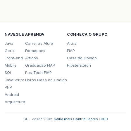
NAVEGUE
APRENDA
CONHECA O GRUPO
Java
Carreiras Alura
Alura
Geral
Formacoes
FIAP
Front-end
Artigos
Casa do Codigo
Mobile
Graduacao FIAP
Hipsters.tech
SQL
Pos-Tech FIAP
JavaScript
Livros Casa do Codigo
PHP
Android
Arquitetura
GUJ: desde 2002.
·
Saiba mais
·
Contribuidores
·
LGPD