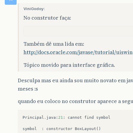
}
finally
{
// fechando o scanner
ViniGodoy:
try
{
No construtor faça:
lendoArquivo
.
close
();
}
catch
(
Exception
e
)
{
}
}
}
Também dê uma lida em:
http://docs.oracle.com/javase/tutorial/uiswi
private
void
SnippetFrame
(
String
linha
){
// toda linha do arquivo segue o forma
Tópico movido para interface gráfica.
// nome:telefone
if
(
linha
!=
null
)
{
Desculpa mas eu ainda sou muito novato em jav
// separando os campos através do 
String
[]
campos
=
linha
.
split
(
":"
)
meses :s
// adiciona um componente 
getContentPane
().
add
(
new
JLabel
(
"Produto:
quando eu coloco no construtor aparece a se
// Manda o Java calcular o melhor tamanho 
pack
();
Principal
.
java
:
21
:
cannot
find
symbol
// Adiciona um evento para fechar a aplica
addWindowListener
(
new
WindowAdapter
(){
symbol
:
constructor
BoxLayout
()
public
void
windowClosing
(
WindowEvent