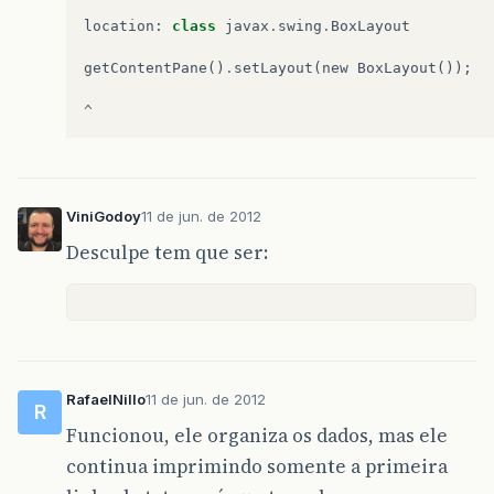
System
.
exit
(
0
);
location
:
class
javax
.
swing
.
BoxLayout
}
});
getContentPane
()
.
setLayout
(
new
BoxLayout
());
setVisible
(
true
);
menu
();
^
}
}
public
void
menu
()
{
// 
ViniGodoy
11 de jun. de 2012
int
op
=
0
;
do
{
Desculpe tem que ser:
String
i
=
JOptionPane
.
showInputDial
"1 - Inserir produto\n"
+
"2 - Listar todos os produtos\n"
+
"3 - Sair\n\n"
+
"Entre com uma opção: \n"
,
"Catálo
op
=
Integer
.
parseInt
(
i
);
RafaelNillo
11 de jun. de 2012
R
switch
(
op
)
{
Funcionou, ele organiza os dados, mas ele
case
1
:
String
nome
=
JOptionPane
.
continua imprimindo somente a primeira
"Inserindo produto"
,
JOpti