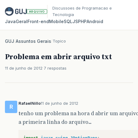
Discussoes de Programacao e
ARQUIVO
Tecnologia
Java
Geral
Front‑end
Mobile
SQL
JS
PHP
Android
GUJ
/
Assuntos Gerais
/
Topico
Problema em abrir arquivo txt
11 de junho de 2012
7 respostas
RafaelNillo
11 de junho de 2012
R
tenho um problema na hora d abrir um arquivo tx
a primeira linha do arquivo...
import
javax.swing.JOptionPane
;