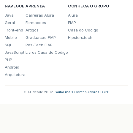
NAVEGUE
APRENDA
CONHECA O GRUPO
Java
Carreiras Alura
Alura
Geral
Formacoes
FIAP
Front-end
Artigos
Casa do Codigo
Mobile
Graduacao FIAP
Hipsters.tech
SQL
Pos-Tech FIAP
JavaScript
Livros Casa do Codigo
PHP
Android
Arquitetura
GUJ: desde 2002.
·
Saiba mais
·
Contribuidores
·
LGPD