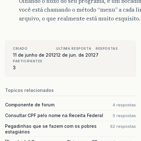
Olhando o fluxo do seu programa, é um bocadin
p
.
menu
();
você está chamando o método “menu” a cada lin
new
SnippetFrame
();
arquivo, o que realmente está muito esquisito.
}
}
CRIADO
ULTIMA RESPOSTA
RESPOSTAS
11 de junho de 2012
12 de jun. de 2012
7
PARTICIPANTES
3
Topicos relacionados
Componente de forum
4 respostas
Consultar CPF pelo nome na Receita Federal
5 respostas
Pegadinhas que se fazem com os pobres
62 respostas
estagiários