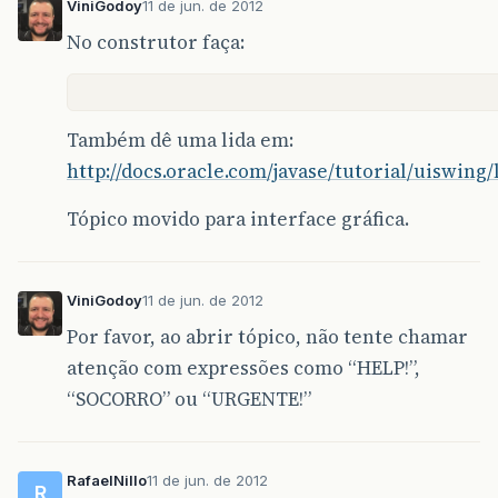
ViniGodoy
11 de jun. de 2012
No construtor faça:
}
catch
(
Exception
e
)
{
JOptionPane
.
showMessageDialog
(
null
}
}
Também dê uma lida em:
public
void
listarDados
()
{
Scanner
lendoArquivo
=
null
;
http://docs.oracle.com/javase/tutorial/uiswing
File
arquivo
=
null
;
try
{
Tópico movido para interface gráfica.
// abrindo o arquivo para leitura
// se o arquivo nao existir será d
arquivo
=
new
File
(
this
.
nomeDoArqu
lendoArquivo
=
new
Scanner
(
arquivo
ViniGodoy
11 de jun. de 2012
Por favor, ao abrir tópico, não tente chamar
// leia o arquivo linha por linha 
while
(
lendoArquivo
.
hasNextLine
())
atenção com expressões como “HELP!”,
this
.
SnippetFrame
(
lendoArquivo
“SOCORRO” ou “URGENTE!”
}
}
catch
(
FileNotFoundException
e
)
{
//
RafaelNillo
11 de jun. de 2012
JOptionPane
.
showMessageDialog
(
null
R