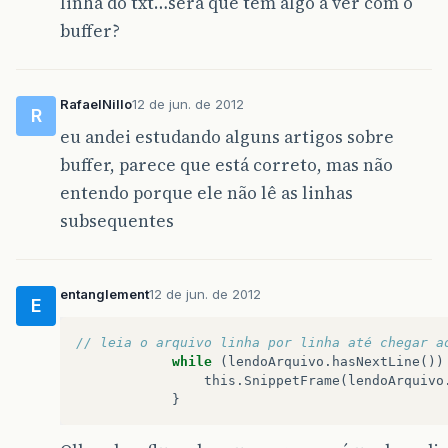
linha do txt…será que tem algo a ver com o
String
valor
=
JOptionPane
buffer?
"Inserindo valor"
,
JOption
this
.
inserirDados
(
nome
+
"
break
;
RafaelNillo
12 de jun. de 2012
R
case
2
:
eu andei estudando alguns artigos sobre
this
.
listarDados
();
break
;
buffer, parece que está correto, mas não
case
3
:
entendo porque ele não lê as linhas
JOptionPane
.
showMessageDia
System
.
exit
(
0
);
subsequentes
break
;
default
:
JOptionPane
.
showMessageDia
}
entanglement
12 de jun. de 2012
E
}
while
(
op
!=
3
);
// leia o arquivo linha por linha até chegar a
}
while
(
lendoArquivo
.
hasNextLine
())
this
.
SnippetFrame
(
lendoArquivo
public
static
void
main
(
String
[]
args
)
{
}
Principal
p
=
new
Principal
(
"produtos.