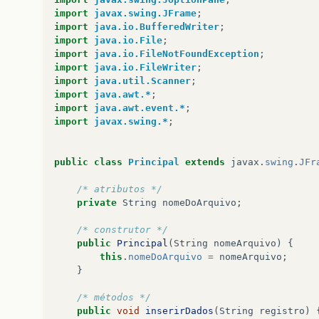
import
javax.swing.JFrame
;
import
java.io.BufferedWriter
;
import
java.io.File
;
import
java.io.FileNotFoundException
;
import
java.io.FileWriter
;
import
java.util.Scanner
;
import
java.awt.*
;
import
java.awt.event.*
;
import
javax.swing.*
;
public
class
Principal
extends
javax
.
swing
.
JFr
/* atributos */
private
String
nomeDoArquivo
;
/* construtor */
public
Principal
(
String
nomeArquivo
)
{
this
.
nomeDoArquivo
=
nomeArquivo
;
}
/* métodos */
public
void
inserirDados
(
String
registro
)