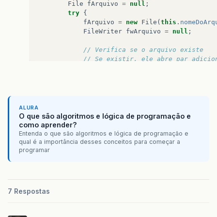
File
fArquivo
=
null
;
try
{
fArquivo
=
new
File
(
this
.
nomeDoArq
FileWriter
fwArquivo
=
null
;
// Verifica se o arquivo existe
// Se existir, ele abre par adicio
// se nao existir, ele cria o arqu
if
(
fArquivo
.
exists
()
==
true
)
{
fwArquivo
=
new
FileWriter
(
fAr
}
else
{
fwArquivo
=
new
FileWriter
(
fAr
ALURA
}
O que são algoritmos e lógica de programação e
como aprender?
BufferedWriter
bw
=
new
BufferedWr
Entenda o que são algoritmos e lógica de programação e
qual é a importância desses conceitos para começar a
programar
//escreve o registro no arquivo e 
bw
.
write
(
registro
+
"\n"
);
JOptionPane
.
showMessageDialog
(
null
7 Respostas
//fecha o arquivo
bw
.
close
();
fwArquivo
.
close
();