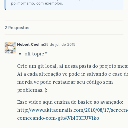
polimorfismo, com exemplos.
2 Respostas
Hebert_Coelho
29 de jul. de 2015
off topic *
Crie um git local, aí nessa pasta do projeto me
Aí a cada alteração vc pode ir salvando e caso d
merda vc pode restaurar seu código sem
problemas. (:
Esse vídeo aqui ensina do básico ao avançado:
http://www.akitaonrails.com/2010/08/17/screen
comecando-com-git#.VblT3HUViko