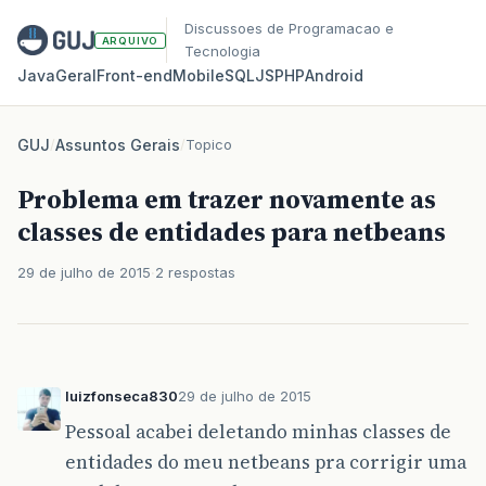
Discussoes de Programacao e
ARQUIVO
Tecnologia
Java
Geral
Front‑end
Mobile
SQL
JS
PHP
Android
GUJ
/
Assuntos Gerais
/
Topico
Problema em trazer novamente as
classes de entidades para netbeans
29 de julho de 2015
2 respostas
luizfonseca830
29 de julho de 2015
Pessoal acabei deletando minhas classes de
entidades do meu netbeans pra corrigir uma