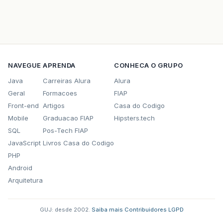
NAVEGUE
APRENDA
CONHECA O GRUPO
Java
Carreiras Alura
Alura
Geral
Formacoes
FIAP
Front-end
Artigos
Casa do Codigo
Mobile
Graduacao FIAP
Hipsters.tech
SQL
Pos-Tech FIAP
JavaScript
Livros Casa do Codigo
PHP
Android
Arquitetura
GUJ: desde 2002.
·
Saiba mais
·
Contribuidores
·
LGPD