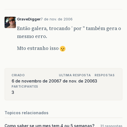
GraveDigger
7 de nov. de 2006
Então galera, trocando ’ por " também gera o
mesmo erro.
Mto estranho isso
CRIADO
ULTIMA RESPOSTA
RESPOSTAS
6 de novembro de 2006
7 de nov. de 2006
3
PARTICIPANTES
3
Topicos relacionados
Como saber se um mes tem 4 ou 5 semanas?
31 respostas