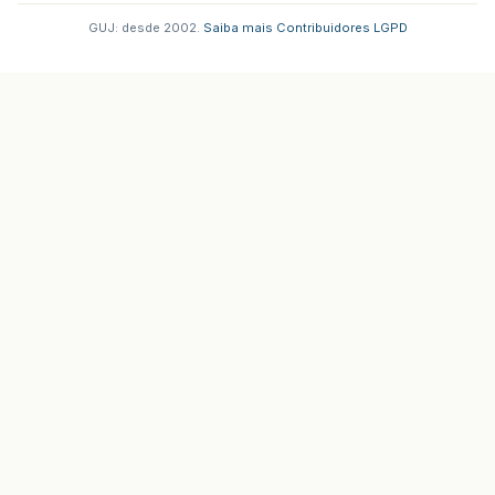
GUJ: desde 2002.
·
Saiba mais
·
Contribuidores
·
LGPD