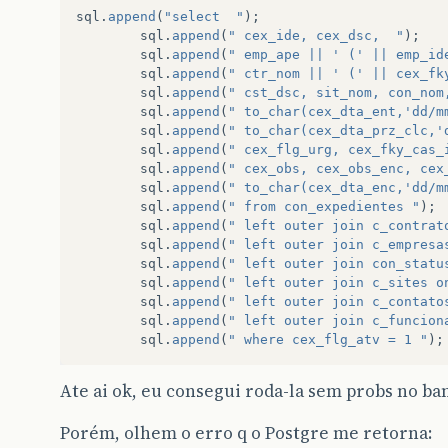
sql
.
append
(
"select  "
);
sql
.
append
(
" cex_ide, cex_dsc,  "
);
sql
.
append
(
" emp_ape || ' (' || emp_id
sql
.
append
(
" ctr_nom || ' (' || cex_fk
sql
.
append
(
" cst_dsc, sit_nom, con_nom
sql
.
append
(
" to_char(cex_dta_ent,'dd/m
sql
.
append
(
" to_char(cex_dta_prz_clc,'
sql
.
append
(
" cex_flg_urg, cex_fky_cas_
sql
.
append
(
" cex_obs, cex_obs_enc, cex
sql
.
append
(
" to_char(cex_dta_enc,'dd/m
sql
.
append
(
" from con_expedientes "
);
sql
.
append
(
" left outer join c_contrat
sql
.
append
(
" left outer join c_empresa
sql
.
append
(
" left outer join con_statu
sql
.
append
(
" left outer join c_sites o
sql
.
append
(
" left outer join c_contato
sql
.
append
(
" left outer join c_funcion
sql
.
append
(
" where cex_flg_atv = 1 "
);
Ate ai ok, eu consegui roda-la sem probs no ba
Porém, olhem o erro q o Postgre me retorna: