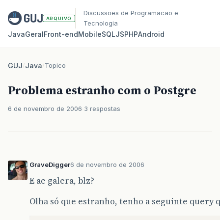
Discussoes de Programacao e
ARQUIVO
Tecnologia
Java
Geral
Front‑end
Mobile
SQL
JS
PHP
Android
GUJ
/
Java
/
Topico
Problema estranho com o Postgre
6 de novembro de 2006
3 respostas
GraveDigger
6 de novembro de 2006
E ae galera, blz?
Olha só que estranho, tenho a seguinte query 