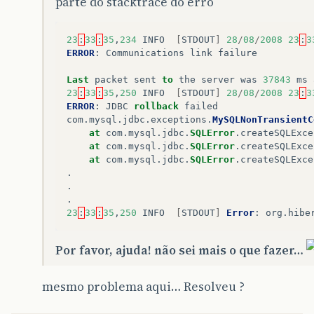
parte do stacktrace do erro
}
public
static
void
beginTransaction
()
23
:
33
:
35
,
234
INFO
[
STDOUT
]
28
/
08
/
2008
23
:
3
{
ERROR
:
Communications
link
failure
try
{
Last
packet
sent
to
the
server
was
37843
ms
getSession
().
beginTransaction
();
23
:
33
:
35
,
250
INFO
[
STDOUT
]
28
/
08
/
2008
23
:
3
ERROR
:
JDBC
rollback
failed
// Cria ou recupera a transação 
com
.
mysql
.
jdbc
.
exceptions
.
MySQLNonTransientC
// caso ela não tenha sofrido co
at
com
.
mysql
.
jdbc
.
SQLError
.
createSQLExce
// rollback.
at
com
.
mysql
.
jdbc
.
SQLError
.
createSQLExce
}
at
com
.
mysql
.
jdbc
.
SQLError
.
createSQLExce
catch
(
HibernateException
e
)
.
{
.
throw
new
InfraestruturaExceptio
.
}
23
:
33
:
35
,
250
INFO
[
STDOUT
]
Error
:
org
.
hibe
}
public
static
void
commitTransaction
()
Por favor, ajuda! não sei mais o que fazer…
{
try
mesmo problema aqui… Resolveu ?
{
getSession
().
getTransaction
().
co
// Efetua o commit da transacao 