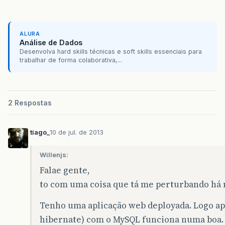
try
{
getSession
().
getTransaction
().
comm
// Efetua o commit da transacao e 
ALURA
}
Análise de Dados
catch
(
HibernateException
ex
)
Desenvolva hard skills técnicas e soft skills essenciais para
{
trabalhar de forma colaborativa,...
rollbackTransaction
();
throw
new
InfraestruturaException
(
}
}
2 Respostas
public
static
void
rollbackTransaction
()
{
tiago_
10 de jul. de 2013
try
{
getSession
().
getTransaction
().
roll
Willenjs:
// Efetua o rollback da transacao 
Falae gente,
}
to com uma coisa que tá me perturbando há
catch
(
HibernateException
ex
)
{
throw
new
InfraestruturaException
(
Tenho uma aplicação web deployada. Logo apó
}
hibernate) com o MySQL funciona numa boa. 
}