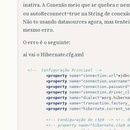
}
inativa. A Conexão meio que se quebra e n
ou autoReconnect=true na String de conexã
Não to usando datasources agora, mas tentei 
mesmo erro.
O erro é o seguinte:
aí vai o Hibernate.cfg.xml
<!--  Configuração Principal -->
<property
name=
"connection.url"
>
jdbc
<property
name=
"connection.username"
<property
name=
"connection.password"
<property
name=
"connection.driver_cl
<property
name=
"dialect"
>
org.hiberna
<property
name=
"transaction.factory_
<property
name=
"hibernate.current_se
<!-- Condiguração do c3p0 -->
<!-- d
<!-- property name="hibernate.c3p0.m