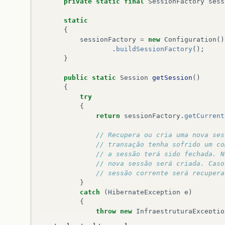
private
static
final
SessionFactory
sess
static
{
sessionFactory
=
new
Configuration
()
.
buildSessionFactory
();
}
public
static
Session
getSession
()
{
try
{
return
sessionFactory
.
getCurrent
// Recupera ou cria uma nova ses
// transação tenha sofrido um co
// a sessão terá sido fechada. N
// nova sessão será criada. Caso
// sessão corrente será recupera
}
catch
(
HibernateException
e
)
{
throw
new
InfraestruturaExceptio
}