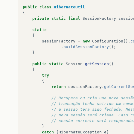
public
class
HibernateUtil
{
private
static
final
SessionFactory
sessio
static
{
sessionFactory
=
new
Configuration
().
c
.
buildSessionFactory
();
}
public
static
Session
getSession
()
{
try
{
return
sessionFactory
.
getCurrentSe
// Recupera ou cria uma nova sessã
// transação tenha sofrido um comm
// a sessão terá sido fechada. Nes
// nova sessão será criada. Caso c
// sessão corrente será recuperada
}
catch
(
HibernateException
e
)