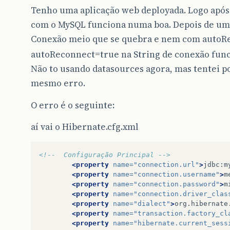
Tenho uma aplicação web deployada. Logo após 
com o MySQL funciona numa boa. Depois de um t
Conexão meio que se quebra e nem com autoR
autoReconnect=true na String de conexão fun
Não to usando datasources agora, mas tentei po
mesmo erro.
O erro é o seguinte:
aí vai o Hibernate.cfg.xml
<!--  Configuração Principal -->
<property
name=
"connection.url"
>
jdbc:m
<property
name=
"connection.username"
>
m
<property
name=
"connection.password"
>
m
<property
name=
"connection.driver_clas
<property
name=
"dialect"
>
org.hibernate
<property
name=
"transaction.factory_cl
<property
name=
"hibernate.current_sess