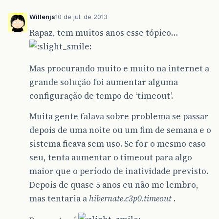
}
Willenjs
10 de jul. de 2013
catch
(
HibernateException
ex
)
{
Rapaz, tem muitos anos esse tópico…
rollbackTransaction
();
throw
new
InfraestruturaExceptio
}
}
Mas procurando muito e muito na internet a
grande solução foi aumentar alguma
public
static
void
rollbackTransaction
()
{
configuração de tempo de ‘timeout’.
try
{
Muita gente falava sobre problema se passar
getSession
().
getTransaction
().
ro
depois de uma noite ou um fim de semana e o
// Efetua o rollback da transaca
}
sistema ficava sem uso. Se for o mesmo caso
catch
(
HibernateException
ex
)
seu, tenta aumentar o timeout para algo
{
throw
new
InfraestruturaExceptio
maior que o período de inatividade previsto.
}
Depois de quase 5 anos eu não me lembro,
}
}
mas tentaria a
hibernate.c3p0.timeout
.