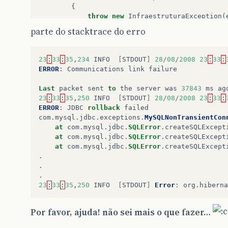
{
throw
new
InfraestruturaException
(
}
parte do stacktrace do erro
}
public
static
void
beginTransaction
()
23
:
33
:
35
,
234
INFO
[
STDOUT
]
28
/
08
/
2008
23
:
33
:
{
ERROR
:
Communications
link
failure
try
{
Last
packet
sent
to
the
server
was
37843
ms
ag
getSession
().
beginTransaction
();
23
:
33
:
35
,
250
INFO
[
STDOUT
]
28
/
08
/
2008
23
:
33
:
ERROR
:
JDBC
rollback
failed
// Cria ou recupera a transação co
com
.
mysql
.
jdbc
.
exceptions
.
MySQLNonTransientCon
// caso ela não tenha sofrido comm
at
com
.
mysql
.
jdbc
.
SQLError
.
createSQLExcept
// rollback.
at
com
.
mysql
.
jdbc
.
SQLError
.
createSQLExcept
}
at
com
.
mysql
.
jdbc
.
SQLError
.
createSQLExcept
catch
(
HibernateException
e
)
.
{
.
throw
new
InfraestruturaException
(
.
}
23
:
33
:
35
,
250
INFO
[
STDOUT
]
Error
:
org
.
hiberna
}
public
static
void
commitTransaction
()
Por favor, ajuda! não sei mais o que fazer…
{