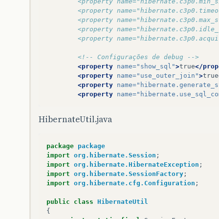
		<property name="hibernate.c3p0.min_
		<property name="hibernate.c3p0.time
		<property name="hibernate.c3p0.max_
		<property name="hibernate.c3p0.idle
		<property name="hibernate.c3p0.acqu
<!-- Configurações de debug -->
<property
name=
"show_sql"
>
true
</prop
<property
name=
"use_outer_join"
>
true
<property
name=
"hibernate.generate_s
<property
name=
"hibernate.use_sql_co
HibernateUtil.java
package
package
import
org.hibernate.Session
;
import
org.hibernate.HibernateException
;
import
org.hibernate.SessionFactory
;
import
org.hibernate.cfg.Configuration
;
public
class
HibernateUtil
{