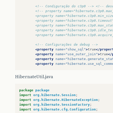
<!-- Condiguração do c3p0 -->
<!-- des
<!-- property name="hibernate.c3p0.max
		<property name="hibernate.c3p0.min_si
		<property name="hibernate.c3p0.timeou
		<property name="hibernate.c3p0.max_st
		<property name="hibernate.c3p0.idle_t
		<property name="hibernate.c3p0.acquir
<!-- Configurações de debug -->
<property
name=
"show_sql"
>
true
</proper
<property
name=
"use_outer_join"
>
true
</
<property
name=
"hibernate.generate_sta
<property
name=
"hibernate.use_sql_comm
HibernateUtil.java
package
package
import
org.hibernate.Session
;
import
org.hibernate.HibernateException
;
import
org.hibernate.SessionFactory
;
import
org.hibernate.cfg.Configuration
;