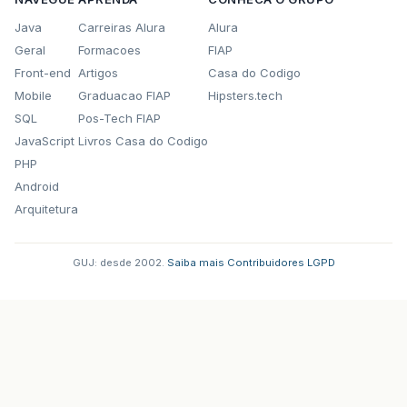
Java
Carreiras Alura
Alura
Geral
Formacoes
FIAP
Front-end
Artigos
Casa do Codigo
Mobile
Graduacao FIAP
Hipsters.tech
SQL
Pos-Tech FIAP
JavaScript
Livros Casa do Codigo
PHP
Android
Arquitetura
GUJ: desde 2002.
·
Saiba mais
·
Contribuidores
·
LGPD