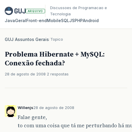
Discussoes de Programacao e
ARQUIVO
Tecnologia
Java
Geral
Front‑end
Mobile
SQL
JS
PHP
Android
GUJ
/
Assuntos Gerais
/
Topico
Problema Hibernate + MySQL:
Conexão fechada?
28 de agosto de 2008
2 respostas
Willenjs
28 de agosto de 2008
Falae gente,
to com uma coisa que tá me perturbando há mu