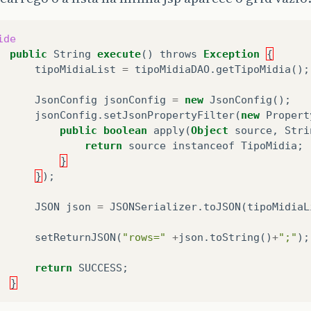
ide
public
String
execute
()
throws
Exception
{
tipoMidiaList
=
tipoMidiaDAO
.
getTipoMidia
();
JsonConfig
jsonConfig
=
new
JsonConfig
();
jsonConfig
.
setJsonPropertyFilter
(
new
Propert
public
boolean
apply
(
Object
source
,
Stri
return
source
instanceof
TipoMidia
;
}
}
);
JSON
json
=
JSONSerializer
.
toJSON
(
tipoMidiaL
setReturnJSON
(
"rows="
+
json
.
toString
()
+
";"
);
return
SUCCESS
;
}