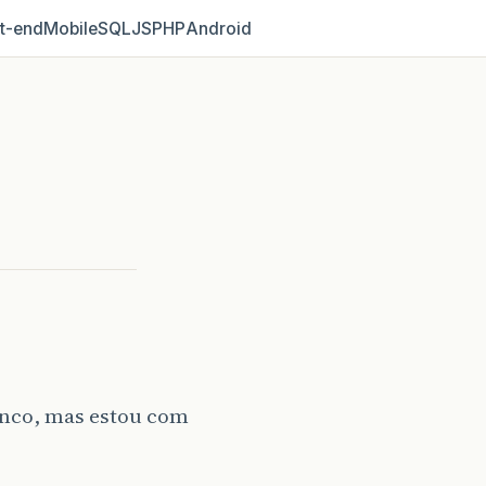
t‑end
Mobile
SQL
JS
PHP
Android
banco, mas estou com
.