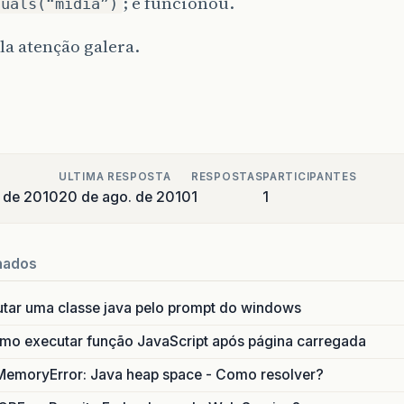
; e funcionou.
quals(“midia”)
la atenção galera.
ULTIMA RESPOSTA
RESPOSTAS
PARTICIPANTES
 de 2010
20 de ago. de 2010
1
1
nados
utar uma classe java pelo prompt do windows
o executar função JavaScript após página carregada
MemoryError: Java heap space - Como resolver?