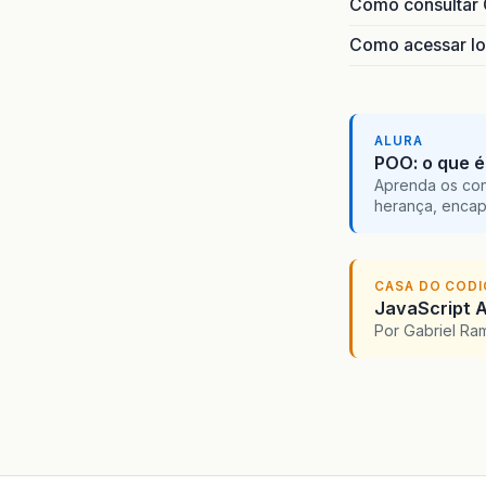
Como consultar 
Como acessar lo
ALURA
POO: o que é
Aprenda os con
herança, encap
CASA DO COD
JavaScript A
Por Gabriel R