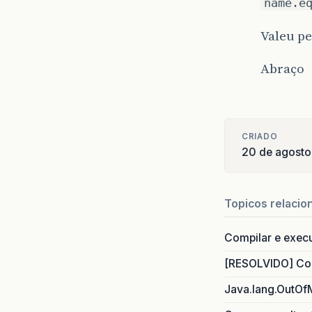
name.e
Valeu pe
Abraço
CRIADO
20 de agosto
Topicos relacio
Compilar e exec
[RESOLVIDO] Com
Java.lang.OutOf