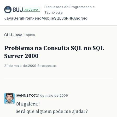
Discussoes de Programacao e
ARQUIVO
Tecnologia
Java
Geral
Front‑end
Mobile
SQL
JS
PHP
Android
GUJ
/
Java
/
Topico
Problema na Consulta SQL no SQL
Server 2000
21 de maio de 2009
8 respostas
IVANNETO7
21 de maio de 2009
Ola galera!!
Será que alguem pode me ajudar?