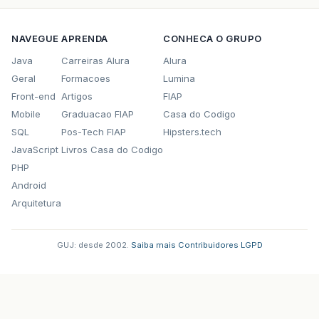
NAVEGUE
APRENDA
CONHECA O GRUPO
Java
Carreiras Alura
Alura
Geral
Formacoes
Lumina
Front-end
Artigos
FIAP
Mobile
Graduacao FIAP
Casa do Codigo
SQL
Pos-Tech FIAP
Hipsters.tech
JavaScript
Livros Casa do Codigo
PHP
Android
Arquitetura
GUJ: desde 2002.
·
Saiba mais
·
Contribuidores
·
LGPD