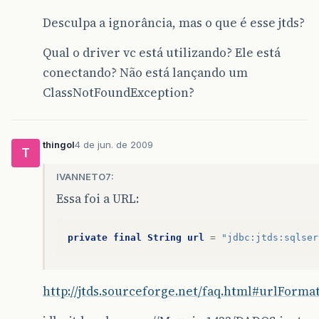
Desculpa a ignorância, mas o que é esse jtds?
Qual o driver vc está utilizando? Ele está
conectando? Não está lançando um
ClassNotFoundException?
thingol
4 de jun. de 2009
T
IVANNETO7:
Essa foi a URL:
private
final
String
url
=
"jdbc:jtds:sqlser
http://jtds.sourceforge.net/faq.html#urlForma