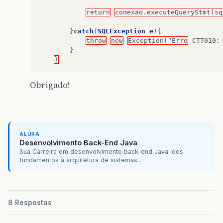
return
conexao.executeQueryStmt(sq
}
catch
(
SQLException
e
)
{
throw
new
Exception("Erro
CTT010
:
}
}
Obrigado!
ALURA
Desenvolvimento Back-End Java
Sua Carreira em desenvolvimento back-end Java: dos
fundamentos à arquitetura de sistemas...
8 Respostas