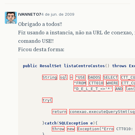
IVANNETO7
4 de jun. de 2009
Obrigado a todos!!
Fiz usando a instancia, não na URL de conexao,
comando USE!!
Ficou desta forma:
public
ResultSet
listaCentroCustos
()
throws
Ex
String
sql
=
"USE
DADOS
SELECT
CTT_C
"FROM
CTT010
WHERE
CTT_C
"D_E_L_E_T_<>'*'
AND
len
try{
return
conexao.executeQueryStmt(sq
}
catch
(
SQLException
e
)
{
throw
new
Exception("Erro
CTT010
:
}