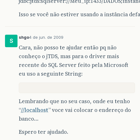
jdbc:jtds:sqlserver://Meu_ip:1433/DADOS;inst
Isso se você não estiver usando a instância def
shgo
4 de jun. de 2009
S
Cara, não posso te ajudar então pq não
conheço o jTDS, mas para o driver mais
recente do SQL Server feito pela Microsoft
eu uso a seguinte String:
Lembrando que no seu caso, onde eu tenho
“
//localhost
” voce vai colocar o endereço do
banco…
Espero ter ajudado.