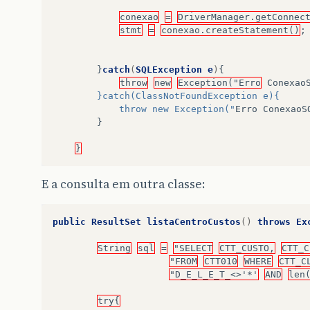
conexao
=
DriverManager.getConnec
stmt
=
conexao.createStatement()
;
}
catch
(
SQLException
e
)
{
throw
new
Exception("Erro
Conexao
        }catch(ClassNotFoundException e){
            throw new Exception("
Erro
ConexaoS
}
}
E a consulta em outra classe:
public
ResultSet
listaCentroCustos
()
throws
Ex
String
sql
=
"SELECT
CTT_CUSTO,
CTT_C
"FROM
CTT010
WHERE
CTT_C
"D_E_L_E_T_<>'*'
AND
len
try{