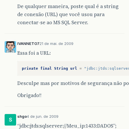
De qualquer maneira, poste qual é a string
de conexão (URL) que você usou para
conectar-se ao MS SQL Server.
IVANNETO7
21 de mai. de 2009
Essa foi a URL:
private
final
String
url
=
"jdbc:jtds:sqlserve
Desculpe mas por motivos de segurança não poss
Obrigado!!
shgo
4 de jun. de 2009
S
“jdbc:jtds:sqlserver://Meu_ip:1433:DADOS”;