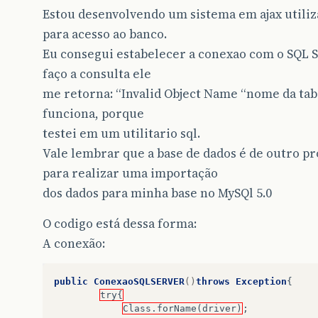
Estou desenvolvendo um sistema em ajax utilizan
para acesso ao banco.
Eu consegui estabelecer a conexao com o SQL 
faço a consulta ele
me retorna: “Invalid Object Name “nome da tabe
funciona, porque
testei em um utilitario sql.
Vale lembrar que a base de dados é de outro pr
para realizar uma importação
dos dados para minha base no MySQl 5.0
O codigo está dessa forma:
A conexão:
public
ConexaoSQLSERVER
()
throws
Exception
{
try{
Class.forName(driver)
;