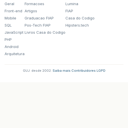
Geral
Formacoes
Lumina
Front-end
Artigos
FIAP
Mobile
Graduacao FIAP
Casa do Codigo
SQL
Pos-Tech FIAP
Hipsters.tech
JavaScript
Livros Casa do Codigo
PHP
Android
Arquitetura
GUJ: desde 2002.
·
Saiba mais
·
Contribuidores
·
LGPD