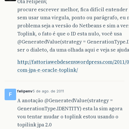
Ola Felipenv,
procure escrever melhor, fica difícil entender 
sem usar uma virgula, ponto ou parágrafo, eu 
problema seja a versão do Netbeans e sim a ver
Toplink, o fato é que o ID esta nulo, você usa
@GeneratedValue
(strategy = GenerationType.
ser o dialeto, da uma olhada aqui e veja se ajuda
http://fattoriawebdesenv.wordpress.com/2011/0
com-jpa-e-oracle-toplink/
felipenv
5 de ago. de 2011
F
A anotação
@GeneratedValue
(strategy =
GenerationType.IDENTITY) esta la sim agora
vou tentar mudar o toplink estou usando o
topilink jpa 2.0