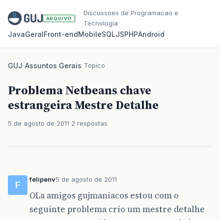
Discussoes de Programacao e
ARQUIVO
Tecnologia
Java
Geral
Front‑end
Mobile
SQL
JS
PHP
Android
GUJ
/
Assuntos Gerais
/
Topico
Problema Netbeans chave
estrangeira Mestre Detalhe
5 de agosto de 2011
2 respostas
felipenv
5 de agosto de 2011
F
OLa amigos gujmaniacos estou com o
seguinte problema crio um mestre detalhe