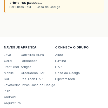
primeiros passos...
Por Lucas Tauil — Casa do Codigo
NAVEGUE
APRENDA
CONHECA O GRUPO
Java
Carreiras Alura
Alura
Geral
Formacoes
Lumina
Front-end
Artigos
FIAP
Mobile
Graduacao FIAP
Casa do Codigo
SQL
Pos-Tech FIAP
Hipsters.tech
JavaScript
Livros Casa do Codigo
PHP
Android
Arquitetura