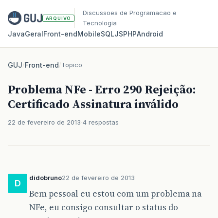
Discussoes de Programacao e
ARQUIVO
Tecnologia
Java
Geral
Front‑end
Mobile
SQL
JS
PHP
Android
GUJ
/
Front-end
/
Topico
Problema NFe - Erro 290 Rejeição:
Certificado Assinatura inválido
22 de fevereiro de 2013
4 respostas
didobruno
22 de fevereiro de 2013
D
Bem pessoal eu estou com um problema na
NFe, eu consigo consultar o status do