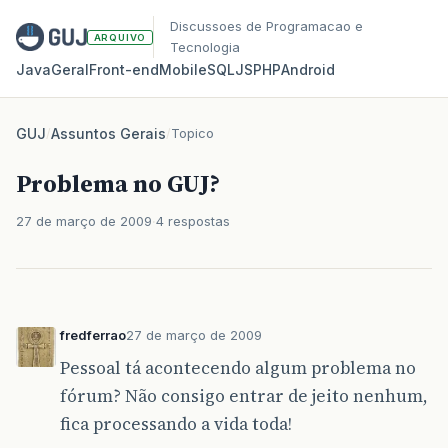
Discussoes de Programacao e
ARQUIVO
Tecnologia
Java
Geral
Front‑end
Mobile
SQL
JS
PHP
Android
GUJ
/
Assuntos Gerais
/
Topico
Problema no GUJ?
27 de março de 2009
4 respostas
fredferrao
27 de março de 2009
Pessoal tá acontecendo algum problema no
fórum? Não consigo entrar de jeito nenhum,
fica processando a vida toda!