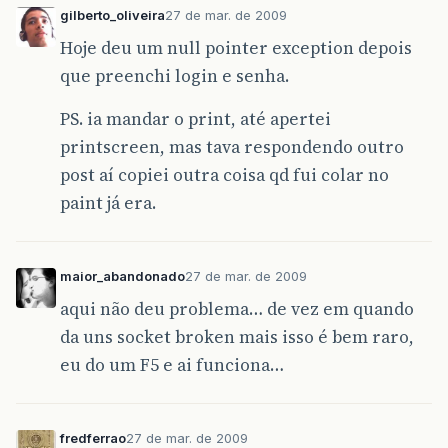
gilberto_oliveira
27 de mar. de 2009
Hoje deu um null pointer exception depois
que preenchi login e senha.
PS. ia mandar o print, até apertei
printscreen, mas tava respondendo outro
post aí copiei outra coisa qd fui colar no
paint já era.
maior_abandonado
27 de mar. de 2009
aqui não deu problema… de vez em quando
da uns socket broken mais isso é bem raro,
eu do um F5 e ai funciona…
fredferrao
27 de mar. de 2009