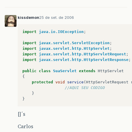
kissdemon
25 de set. de 2006
import
java.io.IOException
;
import
javax.servlet.ServletException
;
import
javax.servlet.http.HttpServlet
;
import
javax.servlet.http.HttpServletRequest
;
import
javax.servlet.http.HttpServletResponse
;
public
class
SuaServlet
extends
HttpServlet
{
protected
void
service
(
HttpServletRequest
//AQUI SEU CODIGO
}
}
[]´s
Carlos