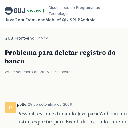
Discussoes de Programacao e
ARQUIVO
Tecnologia
Java
Geral
Front‑end
Mobile
SQL
JS
PHP
Android
GUJ
/
Front-end
/
Topico
Problema para deletar registro do
banco
25 de setembro de 2006
10 respostas
petter
25 de setembro de 2006
P
Pessoal, estou estudando Java para Web em um 
listar, exportar para Excell dados, tudo funci