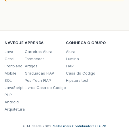
NAVEGUE
APRENDA
CONHECA O GRUPO
Java
Carreiras Alura
Alura
Geral
Formacoes
Lumina
Front-end
Artigos
FIAP
Mobile
Graduacao FIAP
Casa do Codigo
SQL
Pos-Tech FIAP
Hipsters.tech
JavaScript
Livros Casa do Codigo
PHP
Android
Arquitetura
GUJ: desde 2002.
·
Saiba mais
·
Contribuidores
·
LGPD