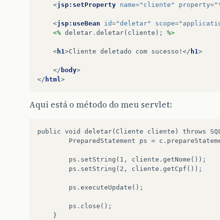
<
jsp:setProperty
name
=
"cliente"
property
=
"
<
jsp:useBean
id
=
"deletar"
scope
=
"applicati
<%
deletar
.
deletar
(
cliente
);
%>
<
h1
>
Cliente deletado com sucesso!
</
h1
>
</
body
>
</
html
>
Aqui está o método do meu servlet:
public void deletar(Cliente cliente) throws SQL
        PreparedStatement ps = c.prepareStatem
        ps.setString(1, cliente.getNome());

        ps.setString(2, cliente.getCpf());

        ps.executeUpdate();

        ps.close();
