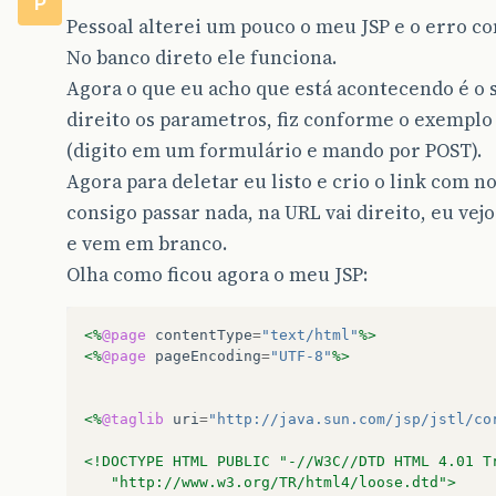
P
Pessoal alterei um pouco o meu JSP e o erro co
No banco direto ele funciona.
Agora o que eu acho que está acontecendo é o 
direito os parametros, fiz conforme o exemplo
(digito em um formulário e mando por POST).
Agora para deletar eu listo e crio o link com n
consigo passar nada, na URL vai direito, eu vej
e vem em branco.
Olha como ficou agora o meu JSP:
<%
@page
contentType
=
"text/html"
%>
<%
@page
pageEncoding
=
"UTF-8"
%>
<%
@taglib
uri
=
"http://java.sun.com/jsp/jstl/co
<!DOCTYPE HTML PUBLIC "-//W3C//DTD HTML 4.01 T
   "http://www.w3.org/TR/html4/loose.dtd">