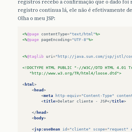
registros recebo a confirmação que o dado foi
registro continua lá, ele não é efetivamente de
Olha o meu JSP:
<%
@page
contentType
=
"text/html"
%>
<%
@page
pageEncoding
=
"UTF-8"
%>
<%
@taglib
uri
=
"http://java.sun.com/jsp/jstl/co
<!DOCTYPE HTML PUBLIC "-//W3C//DTD HTML 4.01 T
   "http://www.w3.org/TR/html4/loose.dtd">
<
html
>
<
head
>
<
meta
http-equiv
=
"Content-Type"
conten
<
title
>
Deletar cliente - JSP
</
title
>
</
head
>
<
body
>
<
jsp:useBean
id
=
"cliente"
scope
=
"request"