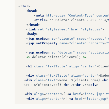
<
html
>
<
head
>
<
meta
http-equiv
=
"Content-Type"
conten
<
title
>
.:: Deletar cliente - JSP ::.
</
</
head
>
<
link
rel
=
"stylesheet"
href
=
"style.css"
>
<
body
>
<
jsp:useBean
id
=
"cliente"
scope
=
"request"
<
jsp:setProperty
name
=
"cliente"
property
=
"
<
jsp:useBean
id
=
"deletar"
scope
=
"applicati
<%
deletar
.
deletar
(
cliente
);
%>
<
h1
class
=
"textTitle"
align
=
"center"
>
Clien
<
div
class
=
"textTitle"
align
=
"center"
>
Dado
<
div
class
=
"text"
>
Nome: ${cliente.nome} 
<
br
   CPF: ${cliente.cpf} 
<
br
/><
br
/></
div
>
<
div
align
=
"center"
>
[ 
<
a
href
=
"index.jsp"
t
<
div
align
=
"center"
>
[ 
<
a
href
=
"listar.jsp"
</
body
>