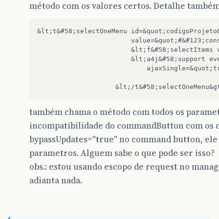
método com os valores certos. Detalhe também
&lt;t&#58;selectOneMenu id=&quot;codigoProjeto&
						value=&quot;#&#123;consultaAtividades.filtroCodigoProjeto&#125;&quot;&gt;

						&lt;f&#58;selectItems value=&quot;#&#123;consultaAtividades.listaProjetos&#125;&quot; /&gt;

						&lt;a4j&#58;support event=&quot;onchange&quot; reRender=&quot;listaAtiv&quot;

							ajaxSingle=&quot;true&quot; action=&quot;#&#123;consultaAtividades.atualizaListaAtividades&#125;&quot; ignoreDupResponses=&quot;true&quot;/&gt;

também chama o método com todos os parametr
incompatibilidade do commandButton com os c
bypassUpdates="true" no command button, ele
parametros. Alguem sabe o que pode ser isso?
obs.: estou usando escopo de request no manage
adianta nada.