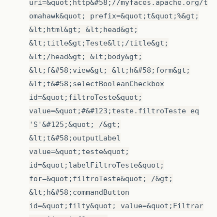
uri=&quot;http&#58;//myfaces.apache.org/t
omahawk&quot; prefix=&quot;t&quot;%&gt;
&lt;html&gt; &lt;head&gt;
&lt;title&gt;Teste&lt;/title&gt;
&lt;/head&gt; &lt;body&gt;
&lt;f&#58;view&gt; &lt;h&#58;form&gt;
&lt;t&#58;selectBooleanCheckbox
id=&quot;filtroTeste&quot;
value=&quot;#&#123;teste.filtroTeste eq
'S'&#125;&quot; /&gt;
&lt;t&#58;outputLabel
value=&quot;teste&quot;
id=&quot;labelFiltroTeste&quot;
for=&quot;filtroTeste&quot; /&gt;
&lt;h&#58;commandButton
id=&quot;filty&quot; value=&quot;Filtrar