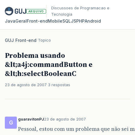
Discussoes de Programacao e
ARQUIVO
Tecnologia
Java
Geral
Front‑end
Mobile
SQL
JS
PHP
Android
GUJ
/
Front-end
/
Topico
Problema usando
&lt;a4j:commandButton e
&lt;h:selectBooleanC
23 de agosto de 2007
3 respostas
guaravitonPJ
23 de agosto de 2007
G
Pessoal, estou com um problema que não sei ma