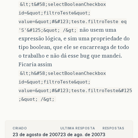
&lt;t&#58;selectBooleanCheckbox
id=&quot;filtroTeste&quot;
value=&quot;#&#123;teste.filtroTeste eq
não usem uma
'S'&#125;&quot; /&gt;
expressão lógica, e sim uma propriedade do
tipo boolean, que ele se encarreaga de todo
o trabalho e não dá esse bug que mandei.
Ficaria assim
&lt;h&#58;selectBooleanCheckbox
id=&quot;filtroTeste&quot;
value=&quot;#&#123;teste.filtroTeste&#125
;&quot; /&gt;
CRIADO
ULTIMA RESPOSTA
RESPOSTAS
23 de agosto de 2007
23 de ago. de 2007
3