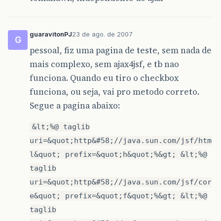
guaravitonPJ
23 de ago. de 2007
G
pessoal, fiz uma pagina de teste, sem nada de
mais complexo, sem ajax4jsf, e tb nao
funciona. Quando eu tiro o checkbox
funciona, ou seja, vai pro metodo correto.
Segue a pagina abaixo:
&lt;%@ taglib
uri=&quot;http&#58;//java.sun.com/jsf/htm
l&quot; prefix=&quot;h&quot;%&gt; &lt;%@
taglib
uri=&quot;http&#58;//java.sun.com/jsf/cor
e&quot; prefix=&quot;f&quot;%&gt; &lt;%@
taglib