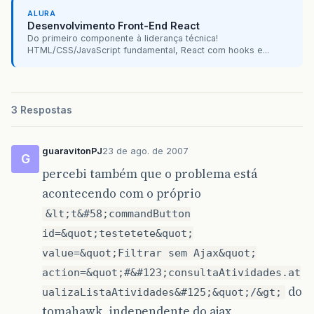
ALURA
Desenvolvimento Front-End React
Do primeiro componente à liderança técnica!
HTML/CSS/JavaScript fundamental, React com hooks e...
3 Respostas
guaravitonPJ
23 de ago. de 2007
G
percebi também que o problema está
acontecendo com o próprio
&lt;t&#58;commandButton
id=&quot;testetete&quot;
value=&quot;Filtrar sem Ajax&quot;
action=&quot;#&#123;consultaAtividades.at
do
ualizaListaAtividades&#125;&quot;/&gt;
tomahawk, independente do ajax