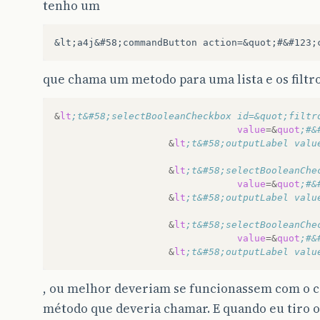
tenho um
que chama um metodo para uma lista e os filtro
&
lt
;t&#58;selectBooleanCheckbox id=&quot;filtr
value
=&
quot
;#&
&
lt
&
lt
;t&#58;selectBooleanChe
value
=&
quot
;#&
&
lt
&
lt
;t&#58;selectBooleanChe
value
=&
quot
;#&
&
lt
;t&#58;outputLabel valu
, ou melhor deveriam se funcionassem com o 
método que deveria chamar. E quando eu tiro o