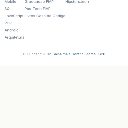
Mobile
Graduacao FIAP
Hipsters.tech
SQL
Pos-Tech FIAP
JavaScript
Livros Casa do Codigo
PHP
Android
Arquitetura
GUJ: desde 2002.
·
Saiba mais
·
Contribuidores
·
LGPD