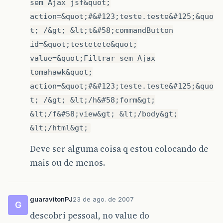
sem Ajax jsf&quot;
action=&quot;#&#123;teste.teste&#125;&quo
t; /&gt; &lt;t&#58;commandButton
id=&quot;testetete&quot;
value=&quot;Filtrar sem Ajax
tomahawk&quot;
action=&quot;#&#123;teste.teste&#125;&quo
t; /&gt; &lt;/h&#58;form&gt;
&lt;/f&#58;view&gt; &lt;/body&gt;
&lt;/html&gt;
Deve ser alguma coisa q estou colocando de
mais ou de menos.
guaravitonPJ
23 de ago. de 2007
G
descobri pessoal, no value do