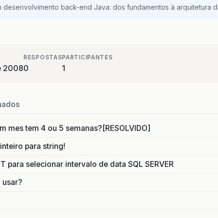
m desenvolvimento back-end Java: dos fundamentos à arquitetura de
RESPOSTAS
PARTICIPANTES
de 2008
0
1
nados
um mes tem 4 ou 5 semanas?[RESOLVIDO]
nteiro para string!
para selecionar intervalo de data SQL SERVER
o usar?