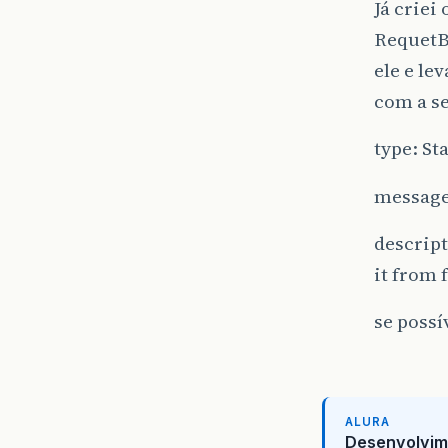
Já criei
RequetBe
ele e le
com a s
type: St
message
descript
it from f
se poss
ALURA
Desenvolvim