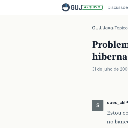
Discussoe
ARQUIVO
GUJ
Java
/
/
Topico
Problem
hiberna
31 de julho de 200
spec_ckl
S
Estou c
no banc