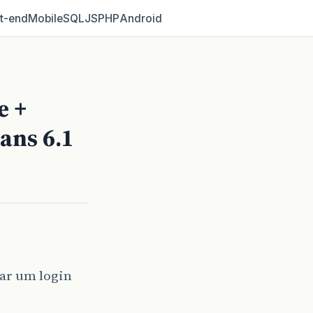
t‑end
Mobile
SQL
JS
PHP
Android
e +
ans 6.1
car um login