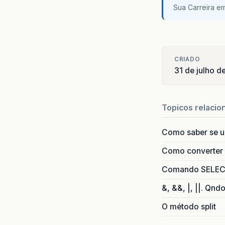
Sua Carreira e
CRIADO
31 de julho 
Topicos relacio
Como saber se 
Como converter i
Comando SELECT 
&, &&, |, ||. Qnd
O método split