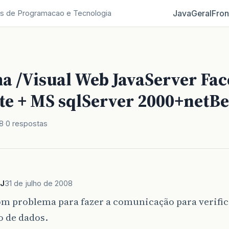
Java
Geral
Fron
s de Programacao e Tecnologia
a /Visual Web JavaServer Fac
te + MS sqlServer 2000+netBe
8
0 respostas
PJ
31 de julho de 2008
om problema para fazer a comunicação para verifi
o de dados.